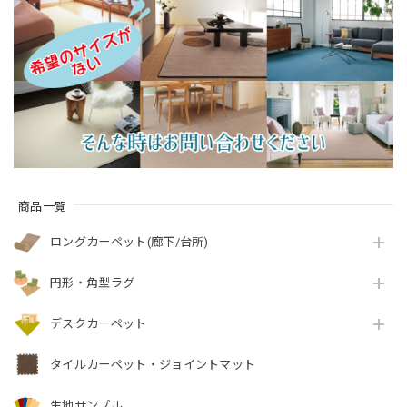
ト！インテリアコー
全4色 防炎ラベル付
ディネートしやすい
『アスレヴー
シンプルな無地ルー
ル/REV』
プタイプ 全3色 防炎
ラベル付『アスポッ
プル/PPL』
商品一覧
ロングカーペット(廊下/台所)
円形・角型ラグ
デスクカーペット
タイルカーペット・ジョイントマット
生地サンプル