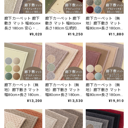
廊下カーペット 廊下
廊下カーペット 廊下
廊下カーペット（無
敷き マット 幅80cm×
敷き マット 幅80cm×
地）廊下敷き マット
長さ180cm 安心・安
長さ180cm 伝統的な
幅80cm×長さ180cm
全の「SEK 抗ウイル
オリエントクラシッ
薄型タイプでドアに
¥9,020
¥19,250
¥11,880
ス加工」+「SEK 制菌
ク柄 繊細で華やかな
ひっかかりにくい！
加工」雰囲気のある
グレード感あるデザ
高い耐久性と強力な
杢調 無地 ループタイ
イン 高密度で耐久性
はっ水・はつ油性の
プ 全5色 防炎ラベル
に優れたウィルトン
防汚ラグ 防炎ラベル
付『アスフューチャ
織カーペット 全3色
付『アスシャリオ
ー/FUT』
防炎ラベル付『アス
2/CRO』
ジェントル/GNT』
廊下カーペット（無
廊下カーペット（無
廊下カーペット（無
地）廊下敷き マット
地）廊下敷き マット
地）廊下敷き マット
幅80cm×長さ180cm
幅80cm×長さ180cm
幅80cm×長さ180cm
高い耐久性と強力な
防炎ラベル付 『ニュ
防炎ラベル付 『ニュ
¥13,200
¥13,530
¥19,910
はっ水・はつ油性の
ーアスポーター /
ーウールポリッシャ
防汚 ナイロンカーペ
NPT』 ラグ 日本製
ー / NWL』 ラグ 日本
ット 防炎ラベル付
製
『アスディパ
ー/DIP』