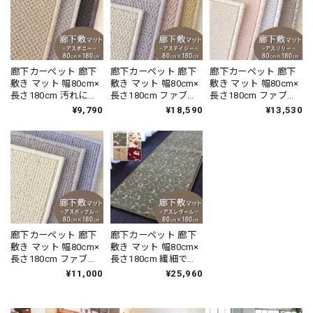
エ 消臭カーペット 無
エ 消臭カーペット 全
エ 消臭カーペット 無
地 全10色 防炎ラベル
3色 防炎ラベル付『ウ
地 全8色 防炎ラベル
付『ウールレック
ールスコット マドラ
付『ウールスコット
ス/WR』
ス/WS-M』
プレーン/WS-P』
廊下カーペット 廊下
廊下カーペット 廊下
廊下カーペット 廊下
敷き マット 幅80cm×
敷き マット 幅80cm×
敷き マット 幅80cm×
長さ180cm 汚れにく
長さ180cm ファブリ
長さ180cm ファブリ
く遊び毛出にくい素
ーズ カーペット「消
ーズ カーペット「消
¥9,790
¥18,590
¥13,530
材でお手入れしやす
臭＋抗菌」のダブル
臭＋抗菌」のダブル
い♪ 波紋のような上
効果でイヤな臭いの
効果でイヤな臭いの
質感のあるテクスチ
元を90％以上カッ
元を90％以上カッ
ャー 無地 ループ カー
ト！優しい色合いの
ト！高密度パイルで
ペット全3色 防炎ラベ
天然素材ウール100％
かろやかなタッチ 淡
ル付『アスボニ
無地 ループ カーペッ
い濃淡パイルの杢調
ー/BNI』
ト全4色 防炎ラベル付
無地 カットカーペッ
『アスデイジ
ト 全4色 防炎ラベル
ー/DSY』
付『アスリリー/LLY』
廊下カーペット 廊下
廊下カーペット 廊下
敷き マット 幅80cm×
敷き マット 幅80cm×
長さ180cm ファブリ
長さ180cm 繊細で華
ーズ カーペット「消
やかなグレード感あ
¥11,000
¥25,960
臭＋抗菌」のダブル
るデザイン 高密度で
効果でイヤな臭いの
耐久性に優れたウィ
元を90％以上カッ
ルトン織カーペット