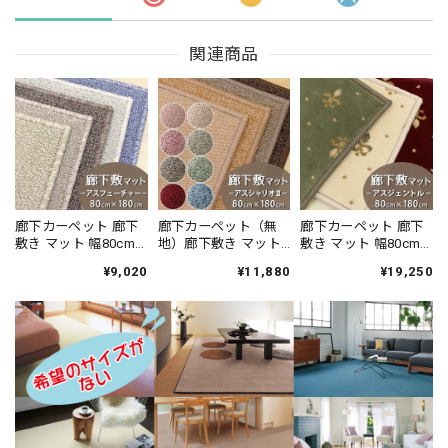
関連商品
廊下カーペット 廊下
廊下カーペット（無
廊下カーペット 廊下
敷き マット 幅80cm×
地）廊下敷き マット
敷き マット 幅80cm×
長さ180cm 安心・安
幅80cm×長さ180cm
長さ180cm 伝統的な
¥9,020
¥11,880
¥19,250
全の「SEK 抗ウイル
薄型タイプでドアに
オリエントクラシッ
ス加工」+「SEK 制菌
ひっかかりにくい！
ク柄 繊細で華やかな
加工」雰囲気のある
高い耐久性と強力な
グレード感あるデザ
杢調 無地 ループタイ
はっ水・はつ油性の
イン 高密度で耐久性
プ 全5色 防炎ラベル
防汚ラグ 防炎ラベル
に優れたウィルトン
付『アスフューチャ
付『アスシャリオ
織カーペット 全3色
ー/FUT』
2/CRO』
防炎ラベル付『アス
ジェントル/GNT』