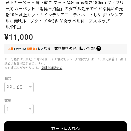
廊下カーペット 廊下敷き マット 幅80cm×長さ180cm ファブリ
ーズ カーペット「消臭＋抗菌」のダブル効果でイヤな臭いの元
を90％以上カット！インテリアコーディネートしやすいシンプ
ルな無地ループタイプ 全3色 防炎ラベル付『アスポップ
ル/PPL』
¥11,000
なら
手数料無料の
翌月払いでOK
※この商品は、最短で8月25日(火)にお届けします（お届け先によって、最短到着日に数日
追加される場合があります）。
※別途送料がかかります。
送料を確認する
種類
数量
カートに入れる