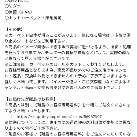
〇遊び毛防止
〇防ダニ
〇抗菌（SIAA）
〇ホットカーペット・床暖房可
【その他】
※カーペット自体が滑ることがあります。気になる場合は、市販の滑
り止めシートなどをご利用下さい。
※商品のイメージ画像はできる限り実物に近づけるよう、撮影・処理
を行っておりますが、モニターの種類や環境などにより、実際の商品
と異なって見える場合がございます。
※ご注文後、カーペットのロールをカットしてお作りいたします。
お客様専用品となります為、商品不良以外でのご注文後のキャンセ
ル・返品・交換はお受けできませんので予めご了承下さいますよう、
宜しくお願い致します。（イメージ違い・ご注文間違いなどによるキ
ャンセル・返品・交換もお受けできませんのでご留意下さい。）
【お届け先が離島のお客様】
※商品とは別に【離島のお客様専用送料】を一緒にご注文くださいま
すようお願いいたします。
⇒
https://shop.tinycarpet.com/items/56967307
※離島につきましては、佐川急便の運送便の送料自体が本州とは異な
りますので何卒ご了承下さい。
※離島のお客様で【離島のお客様専用送料】をご注文いただいていな