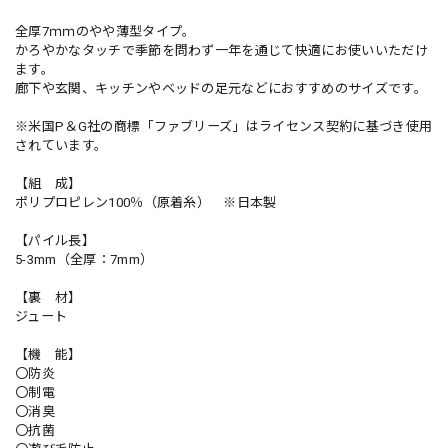
全厚7ｍｍのやや薄型タイプ。
かろやかなタッチで季節を問わず一年を通じて快適にお使いいただけ
ます。
廊下や玄関、キッチンやベッドの足元などにおすすめのサイズです。
※米国P＆G社の商標「ファブリーズ」はライセンス契約に基づき使用
されています。
【組 成】
ポリプロピレン100％（原着糸） ※日本製
【パイル長】
5-3mm（全厚：7mm）
【裏 材】
ジュート
【機 能】
〇防炎
〇制電
〇消臭
〇抗菌