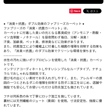
Save
●「消臭＋抗菌」ダブル効果のファブリーズカーペット ●
ファブリーズの「消臭・抗菌カーペット」は、
カーペットに付着した臭いの元となる悪臭成分（アンモニア・酢酸・
イソ吉草酸・ノネナール）を昼夜問わず毎日、分解・消臭！
汗臭、加齢臭、ペット臭、排泄臭などに効果があります。
また、抗菌加工により繊維上に付着した細菌の増殖を抑制する効果も
あり、「消臭＋抗菌」のダブル効果でクリーンな環境を保ちます。
------------------
水性の汚れに強いポリプロピレンを使用した「消臭・抗菌」カーペッ
トです。
インテリアコーディネートしやすいシンプルなループタイプ。ナチュ
ラルでおしゃれな雰囲気です。
遊び毛の出にくい素材でお手入れがしやすく、また、アレルギーの原
因の一つとされるダニの増殖を抑制する防ダニ加工をはじめ、店舗や
施設でも安心してお使いいただける防炎加工も施されています。
フチは同系色の糸で丁寧にロック加工を施しています。
裏材には天然繊維のジュート（黄麻）を使用。寸法安定性、強度に優
れています。