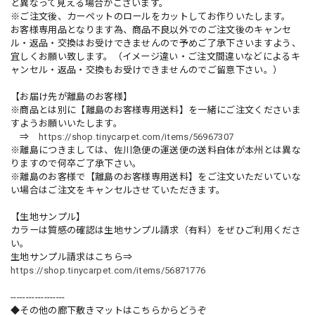
と異なって見える場合がございます。
※ご注文後、カーペットのロールをカットしてお作りいたします。
お客様専用品となります為、商品不良以外でのご注文後のキャンセ
ル・返品・交換はお受けできませんので予めご了承下さいますよう、
宜しくお願い致します。（イメージ違い・ご注文間違いなどによるキ
ャンセル・返品・交換もお受けできませんのでご留意下さい。）
【お届け先が離島のお客様】
※商品とは別に【離島のお客様専用送料】を一緒にご注文くださいま
すようお願いいたします。
⇒
https://shop.tinycarpet.com/items/56967307
※離島につきましては、佐川急便の運送便の送料自体が本州とは異な
りますので何卒ご了承下さい。
※離島のお客様で【離島のお客様専用送料】をご注文いただいていな
い場合はご注文をキャンセルさせていただきます。
【生地サンプル】
カラーは質感の確認は生地サンプル請求（有料）をぜひご利用くださ
い。
生地サンプル請求はこちら⇒
https://shop.tinycarpet.com/items/56871776
------------------
◆その他の廊下敷きマットはこちらからどうぞ