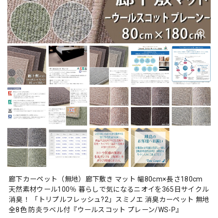
廊下カーペット（無地）廊下敷き マット 幅80cm×長さ180cm
天然素材ウール100％ 暮らしで気になるニオイを365日サイクル
消臭！ 「トリプルフレッシュ?2」スミノエ 消臭カーペット 無地
全8色 防炎ラベル付『ウールスコット プレーン/WS-P』