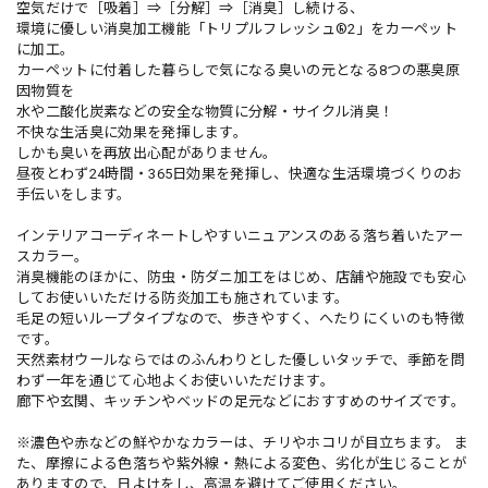
空気だけで［吸着］⇒［分解］⇒［消臭］し続ける、
環境に優しい消臭加工機能「トリプルフレッシュ®2」をカーペット
に加工。
カーペットに付着した暮らしで気になる臭いの元となる8つの悪臭原
因物質を
水や二酸化炭素などの安全な物質に分解・サイクル消臭！
不快な生活臭に効果を発揮します。
しかも臭いを再放出心配がありません。
昼夜とわず24時間・365日効果を発揮し、快適な生活環境づくりのお
手伝いをします。
インテリアコーディネートしやすいニュアンスのある落ち着いたアー
スカラー。
消臭機能のほかに、防虫・防ダニ加工をはじめ、店舗や施設でも安心
してお使いいただける防炎加工も施されています。
毛足の短いループタイプなので、歩きやすく、へたりにくいのも特徴
です。
天然素材ウールならではのふんわりとした優しいタッチで、季節を問
わず一年を通じて心地よくお使いいただけます。
廊下や玄関、キッチンやベッドの足元などにおすすめのサイズです。
※濃色や赤などの鮮やかなカラーは、チリやホコリが目立ちます。 ま
た、摩擦による色落ちや紫外線・熱による変色、劣化が生じることが
ありますので、日よけをし、高温を避けてご使用ください。