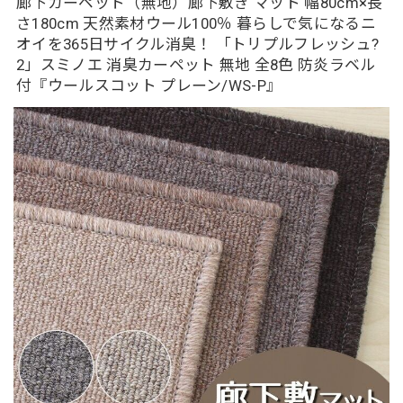
廊下カーペット（無地）廊下敷き マット 幅80cm×長
さ180cm 天然素材ウール100％ 暮らしで気になるニ
オイを365日サイクル消臭！ 「トリプルフレッシュ?
2」スミノエ 消臭カーペット 無地 全8色 防炎ラベル
付『ウールスコット プレーン/WS-P』