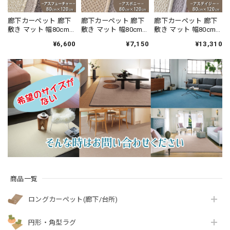
廊下カーペット 廊下
廊下カーペット 廊下
廊下カーペット 廊下
敷き マット 幅80cm×
敷き マット 幅80cm×
敷き マット 幅80cm×
長さ120cm 安心・安
長さ120cm 汚れにく
長さ120cm ファブリ
¥6,600
¥7,150
¥13,310
全の「SEK 抗ウイル
く遊び毛出にくい素
ーズ カーペット「消
ス加工」+「SEK 制菌
材でお手入れしやす
臭＋抗菌」のダブル
加工」雰囲気のある
い♪ 波紋のような上
効果でイヤな臭いの
杢調 無地 ループタイ
質感のあるテクスチ
元を90％以上カッ
プ 全5色 防炎ラベル
ャー 無地 ループ カー
ト！優しい色合いの
付『アスフューチャ
ペット全3色 防炎ラベ
天然素材ウール100％
ー/FUT』
ル付『アスボニ
無地 ループ カーペッ
ー/BNI』
ト全4色 防炎ラベル付
『アスデイジ
ー/DSY』
商品一覧
ロングカーペット(廊下/台所)
円形・角型ラグ