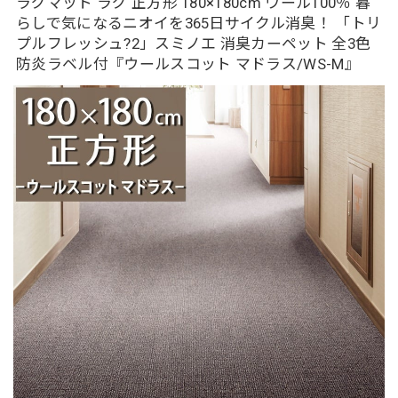
ラグマット ラグ 正方形 180×180cm ウール100％ 暮
らしで気になるニオイを365日サイクル消臭！ 「トリ
プルフレッシュ?2」スミノエ 消臭カーペット 全3色
防炎ラベル付『ウールスコット マドラス/WS-M』