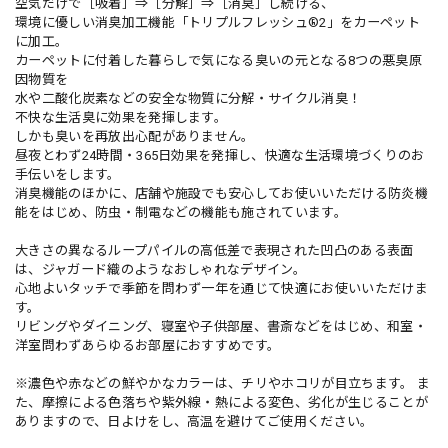
空気だけで［吸着］⇒［分解］⇒［消臭］し続ける、
環境に優しい消臭加工機能「トリプルフレッシュ®2」をカーペット
に加工。
カーペットに付着した暮らしで気になる臭いの元となる8つの悪臭原
因物質を
水や二酸化炭素などの安全な物質に分解・サイクル消臭！
不快な生活臭に効果を発揮します。
しかも臭いを再放出心配がありません。
昼夜とわず24時間・365日効果を発揮し、快適な生活環境づくりのお
手伝いをします。
消臭機能のほかに、店舗や施設でも安心してお使いいただける防炎機
能をはじめ、防虫・制電などの機能も施されています。
大きさの異なるループパイルの高低差で表現された凹凸のある表面
は、ジャガード織のようなおしゃれなデザイン。
心地よいタッチで季節を問わず一年を通じて快適にお使いいただけま
す。
リビングやダイニング、寝室や子供部屋、書斎などをはじめ、和室・
洋室問わずあらゆるお部屋におすすめです。
※濃色や赤などの鮮やかなカラーは、チリやホコリが目立ちます。 ま
た、摩擦による色落ちや紫外線・熱による変色、劣化が生じることが
ありますので、日よけをし、高温を避けてご使用ください。