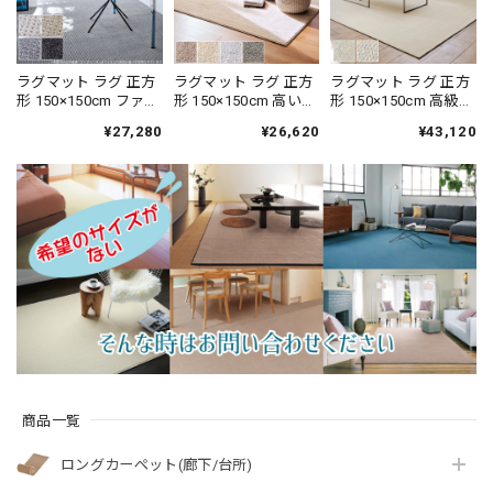
ラグマット ラグ 正方
ラグマット ラグ 正方
ラグマット ラグ 正方
形 150×150cm ファブ
形 150×150cm 高い耐
形 150×150cm 高級な
リーズ カーペット
久性と強力なはっ水
優良種メリノウール
¥27,280
¥26,620
¥43,120
「消臭＋抗菌」のダ
性の防汚カーペッ
だけを使用したウー
ブル効果でイヤな臭
ト！花粉やホコリが
ル100％カーペット 風
いの元を90％以上カ
取れやすく日々のお
合いの異なる2種類の
ット！シックな濃淡
手入れ簡単♪落ち着
ループタイプ 防炎ラ
カラーの杢調 ドット
いたニュアンスカラ
ベル付『アスメリ
デザイン 全4色 防炎
ーのサキソニータイ
ノ/MRN』
ラベル付『アスエポ
プ 無地 全4色 防炎ラ
ック/EPC』
ベル付『アスフェア
リー/FAY』
商品一覧
ロングカーペット(廊下/台所)