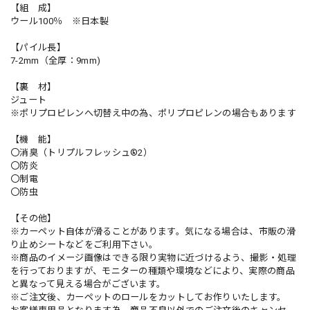
【組 成】
ウール100％ ※日本製
【パイル長】
7-2mm（全厚：9mm)
【裏 材】
ジュート
※ポリプロピレンへ切替え中の為、ポリプロピレンの場合もあります
【機 能】
〇消臭（トリプルフレッシュ®2）
〇防炎
〇制電
〇防虫
【その他】
※カーペット自体が滑ることがあります。気になる場合は、市販の滑
り止めシートなどをご利用下さい。
※商品のイメージ画像はできる限り実物に近づけるよう、撮影・処理
を行っておりますが、モニターの種類や環境などにより、実際の商品
と異なって見える場合がございます。
※ご注文後、カーペットのロールをカットしてお作りいたします。