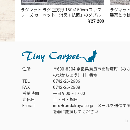
ラグマット ラグ 正方形 150×150cm ファブ
ラグマット 
リーズ カーペット「消臭＋抗菌」のダブル
製薬との
効果でイヤな臭いの元を90％以上カット！
ーペット
¥27,280
シックな濃淡カラーの杢調 ドットデザイン
シンプルな
全4色 防炎ラベル付『アスエポック/EPC』
全3色 防
住所
〒630-8304 奈良県奈良市南肘塚町（み
のづかちょう）111番地
TEL
0742-26-2606
FAX
0742-26-2608
営業時間
平日 9:00～17:00
定休日
土・日・祝日
E-mail
info★uedakaya.co.jp メールを送信
を@に変換してください