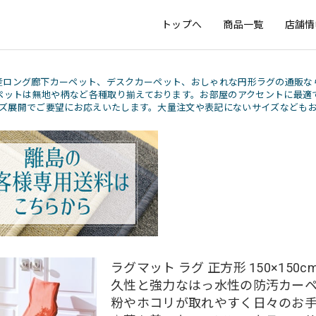
トップへ
商品一覧
店舗情
産ロング廊下カーペット、デスクカーペット、おしゃれな円形ラグの通販な
ペットは無地や柄など各種取り揃えております。お部屋のアクセントに最適
ズ展開でご要望にお応えいたします。大量注文や表記にないサイズなども
ラグマット ラグ 正方形 150×150c
久性と強力なはっ水性の防汚カー
粉やホコリが取れやすく日々のお