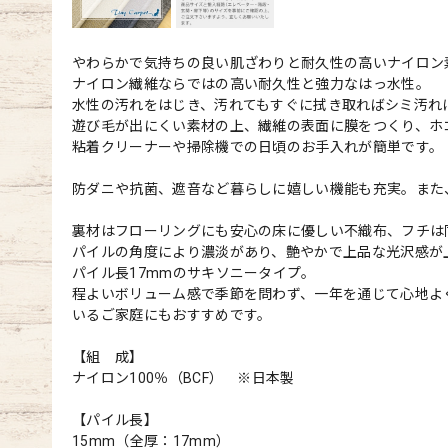
やわらかで気持ちの良い肌ざわりと耐久性の高いナイロン
ナイロン繊維ならではの高い耐久性と強力なはっ水性。
水性の汚れをはじき、汚れてもすぐに拭き取ればシミ汚れ
遊び毛が出にくい素材の上、繊維の表面に膜をつくり、ホ
粘着クリーナーや掃除機での日頃のお手入れが簡単です。
防ダニや抗菌、遮音など暮らしに嬉しい機能も充実。また
裏材はフローリングにも安心の床に優しい不織布、フチは
パイルの角度により濃淡があり、艶やかで上品な光沢感が
パイル長17mmのサキソニータイプ。
程よいボリューム感で季節を問わず、一年を通じて心地よ
いるご家庭にもおすすめです。
【組 成】
ナイロン100％（BCF） ※日本製
【パイル長】
15mm（全厚：17mm）