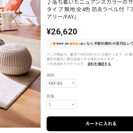
♪落ち着いたニュアンスカラーの
タイプ 無地 全4色 防炎ラベル付『
アリー/FAY』
¥26,620
なら
手数料無料の
翌月払いで
※この商品は、最短で8月25日(火)にお届けします（お
最短到着日に数日追加される場合があります）。
※別途送料がかかります。
送料を確認する
種類
数量
カートに入れる