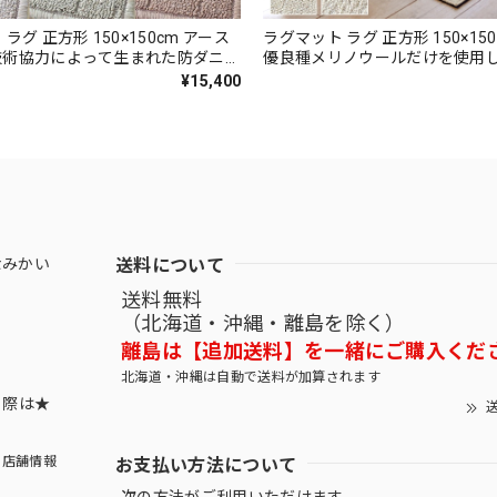
ラグ 正方形 150×150cm アース
ラグマット ラグ 正方形 150×15
技術協力によって生まれた防ダニカ
優良種メリノウールだけを使用
♪落ち着いたナチュラルな色合いと
100％カーペット 風合いの異な
¥15,400
デザインが魅力 無地調 幾何学柄
ープタイプ 防炎ラベル付『アス
炎ラベル付『アスクエスト/QST』
ノ/MRN』
送料について
なみかい
送料無料
（北海道・沖縄・離島を除く）
離島は【追加送料】を一緒にご購入くだ
北海道・沖縄は自動で送料が加算されます
する際は★
送
お支払い方法について
店舗情報
次の方法がご利用いただけます。