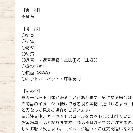
【裏 材】
不織布
【機 能】
〇防炎
〇制電
〇防ダニ
〇防汚
〇遮音 ・遮音等級：△LL(I)-5〔LL-35〕
〇遊び毛防止
〇抗菌（SIAA）
〇ホットカーペット・床暖房可
【その他】
※カーペット自体が滑ることがあります。気になる場合は
※商品のイメージ画像はできる限り実物に近づけるよう、
と異なって見える場合がございます。
※ご注文後、カーペットのロールをカットしてお作りいた
お客様専用品となります為、商品不良以外でのご注文後の
しくお願い致します。（イメージ違い・ご注文間違いなど