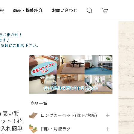
報
商品・機能紹介
お問い合わせ
らおまかせ！
です♪
お気軽にご相談下さい。
商品一覧
m 高い耐
ロングカーペット(廊下/台所)
ペット！花
手入れ簡単
円形・角型ラグ