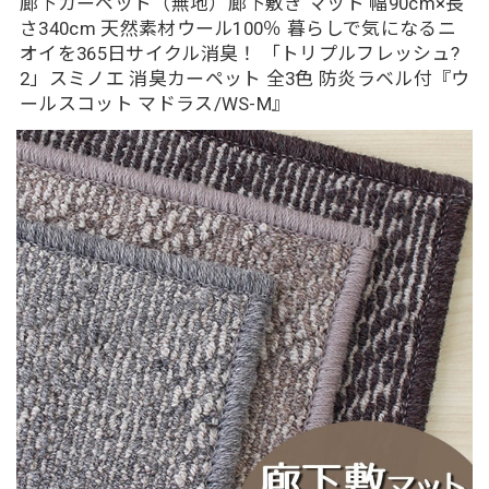
廊下カーペット（無地）廊下敷き マット 幅90cm×長
さ340cm 天然素材ウール100％ 暮らしで気になるニ
オイを365日サイクル消臭！ 「トリプルフレッシュ?
2」スミノエ 消臭カーペット 全3色 防炎ラベル付『ウ
ールスコット マドラス/WS-M』