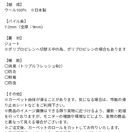
【組 成】
ウール100％ ※日本製
【パイル長】
7-2mm（全厚：9mm)
【裏 材】
ジュート
※ポリプロピレンへ切替え中の為、ポリプロピレンの場合もあります
【機 能】
〇消臭（トリプルフレッシュ®2）
〇防炎
〇制電
〇防虫
【その他】
※カーペット自体が滑ることがあります。気になる場合は、市販の滑
り止めシートなどをご利用下さい。
※商品のイメージ画像はできる限り実物に近づけるよう、撮影・処理
を行っておりますが、モニターの種類や環境などにより、実際の商品
と異なって見える場合がございます。
※ご注文後、カーペットのロールをカットしてお作りいたします。