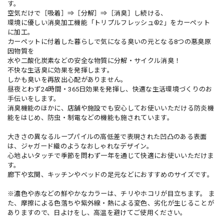
す。
空気だけで［吸着］⇒［分解］⇒［消臭］し続ける、
環境に優しい消臭加工機能「トリプルフレッシュ®2」をカーペット
に加工。
カーペットに付着した暮らしで気になる臭いの元となる8つの悪臭原
因物質を
水や二酸化炭素などの安全な物質に分解・サイクル消臭！
不快な生活臭に効果を発揮します。
しかも臭いを再放出心配がありません。
昼夜とわず24時間・365日効果を発揮し、快適な生活環境づくりのお
手伝いをします。
消臭機能のほかに、店舗や施設でも安心してお使いいただける防炎機
能をはじめ、防虫・制電などの機能も施されています。
大きさの異なるループパイルの高低差で表現された凹凸のある表面
は、ジャガード織のようなおしゃれなデザイン。
心地よいタッチで季節を問わず一年を通じて快適にお使いいただけま
す。
廊下や玄関、キッチンやベッドの足元などにおすすめのサイズです。
※濃色や赤などの鮮やかなカラーは、チリやホコリが目立ちます。 ま
た、摩擦による色落ちや紫外線・熱による変色、劣化が生じることが
ありますので、日よけをし、高温を避けてご使用ください。