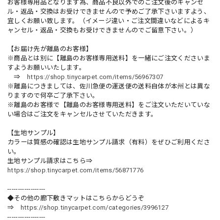
お客様専用品となります為、商品不良以外でのご注文後のキャンセ
ル・返品・交換はお受けできませんので予めご了承下さいますよう、
宜しくお願い致します。（イメージ違い・ご注文間違いなどによるキ
ャンセル・返品・交換もお受けできませんのでご留意下さい。）
【お届け先が離島のお客様】
※商品とは別に【離島のお客様専用送料】を一緒にご注文くださいま
すようお願いいたします。
⇒
https://shop.tinycarpet.com/items/56967307
※離島につきましては、佐川急便の運送便の送料自体が本州とは異な
りますので何卒ご了承下さい。
※離島のお客様で【離島のお客様専用送料】をご注文いただいていな
い場合はご注文をキャンセルさせていただきます。
【生地サンプル】
カラーは質感の確認は生地サンプル請求（有料）をぜひご利用くださ
い。
生地サンプル請求はこちら⇒
https://shop.tinycarpet.com/items/56871776
------------------
◆その他の廊下敷きマットはこちらからどうぞ
⇒
https://shop.tinycarpet.com/categories/3996127
------------------