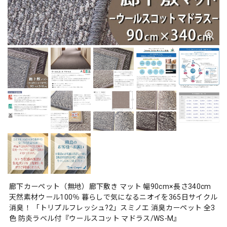
廊下カーペット（無地）廊下敷き マット 幅90cm×長さ340cm
天然素材ウール100％ 暮らしで気になるニオイを365日サイクル
消臭！ 「トリプルフレッシュ?2」スミノエ 消臭カーペット 全3
色 防炎ラベル付『ウールスコット マドラス/WS-M』