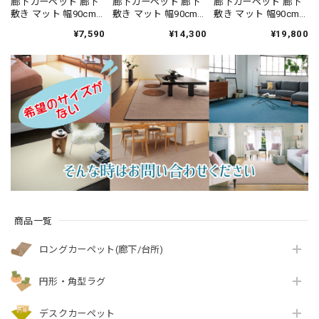
廊下カーペット 廊下
廊下カーペット 廊下
廊下カーペット 廊下
敷き マット 幅90cm×
敷き マット 幅90cm×
敷き マット 幅90cm×
長さ120cm 汚れにく
長さ120cm ファブリ
長さ240cm ファブリ
¥7,590
¥14,300
¥19,800
く遊び毛出にくい素
ーズ カーペット「消
ーズ カーペット「消
材でお手入れしやす
臭＋抗菌」のダブル
臭＋抗菌」のダブル
い♪ 波紋のような上
効果でイヤな臭いの
効果でイヤな臭いの
質感のあるテクスチ
元を90％以上カッ
元を90％以上カッ
ャー 無地 ループ カー
ト！優しい色合いの
ト！高密度パイルで
ペット全3色 防炎ラベ
天然素材ウール100％
かろやかなタッチ 淡
ル付『アスボニ
無地 ループ カーペッ
い濃淡パイルの杢調
ー/BNI』
ト全4色 防炎ラベル付
無地 カットカーペッ
『アスデイジ
ト 全4色 防炎ラベル
ー/DSY』
付『アスリリー/LLY』
商品一覧
ロングカーペット(廊下/台所)
円形・角型ラグ
デスクカーペット