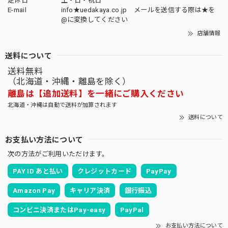
定休日
土・日・祝日
E-mail
info★uedakaya.co.jp メールを送信する際は★を
@に変換してください
店舗情報
送料について
送料無料
（北海道・沖縄・離島を除く）
離島は【追加送料】を一緒にご購入ください
北海道・沖縄は自動で送料が加算されます
送料について
お支払い方法について
次の方法がご利用いただけます。
PAY ID あと払い
クレジットカード
PayPay
Amazon Pay
キャリア決済
銀行振込
コンビニ決済またはPay-easy
PayPal
お支払い方法について