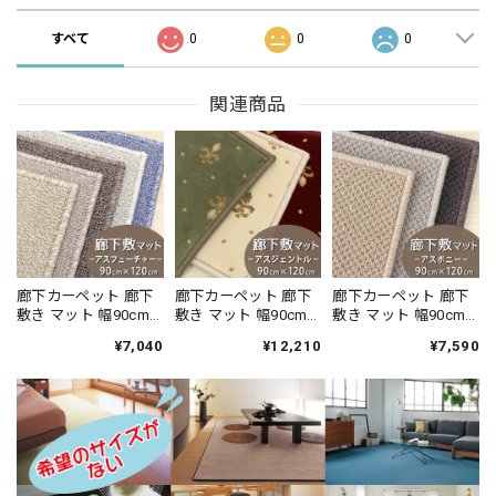
すべて
0
0
0
関連商品
廊下カーペット 廊下
廊下カーペット 廊下
廊下カーペット 廊下
敷き マット 幅90cm×
敷き マット 幅90cm×
敷き マット 幅90cm×
長さ120cm 安心・安
長さ120cm 伝統的な
長さ120cm 汚れにく
¥7,040
¥12,210
¥7,590
全の「SEK 抗ウイル
オリエントクラシッ
く遊び毛出にくい素
ス加工」+「SEK 制菌
ク柄 繊細で華やかな
材でお手入れしやす
加工」雰囲気のある
グレード感あるデザ
い♪ 波紋のような上
杢調 無地 ループタイ
イン 高密度で耐久性
質感のあるテクスチ
プ 全5色 防炎ラベル
に優れたウィルトン
ャー 無地 ループ カー
付『アスフューチャ
織カーペット 全3色
ペット全3色 防炎ラベ
ー/FUT』
防炎ラベル付『アス
ル付『アスボニ
ジェントル/GNT』
ー/BNI』