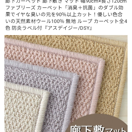
廊下カーペット 廊下敷き マット 幅90cm×長さ120cm
ファブリーズ カーペット「消臭＋抗菌」のダブル効
果でイヤな臭いの元を90％以上カット！優しい色合
いの天然素材ウール100％ 無地 ループ カーペット全4
色 防炎ラベル付『アスデイジー/DSY』