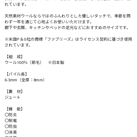
れています。
天然素材ウールならではのふんわりとした優しいタッチで、季節を問
わず一年を通じて心地よくお使いいただけます。
廊下や玄関、キッチンやベッドの足元などにおすすめのサイズです。
※米国P＆G社の商標「ファブリーズ」はライセンス契約に基づき使用
されています。
【組 成】
ウール100％（新毛） ※日本製
【パイル長】
6-3mm（全厚：8mm）
【裏 材】
ジュート
【機 能】
〇防炎
〇制電
〇防虫
〇消臭