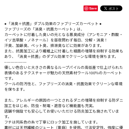
Save
●「消臭＋抗菌」ダブル効果のファブリーズカーペット ●
ファブリーズの「消臭・抗菌カーペット」は、
カーペットに付着した臭いの元となる悪臭成分（アンモニア・酢酸・
イソ吉草酸・ノネナール）を昼夜問わず毎日、分解・消臭！
汗臭、加齢臭、ペット臭、排泄臭などに効果があります。
また、抗菌加工により繊維上に付着した細菌の増殖を抑制する効果も
あり、「消臭＋抗菌」のダブル効果でクリーンな環境を保ちます。
------------------
優しい色合いと大きさの異なるループパイルの高低差で仕上げられた
表情のあるテクスチャーが魅力の天然素材ウール100％のカーペット
です。
ウールの防汚性と、ファブリーズの消臭・抗菌効果でクリーンな環境
を保ちます。
また、アレルギーの原因の一つとされるダニの増殖を抑制する防ダニ
加工をはじめ、防虫・制電・遮音など機能面も充実。
店舗や施設でも安心してお使いいただける防炎加工も施されていま
す。
フチは同系色の糸で丁寧にロック加工を施しています。
裏材には天然繊維のジュート（黄麻）を使用。寸法安定性、強度に優