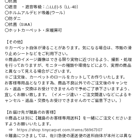
〇抗菌
〇遮音 ・遮音等級：△LL(I)-5〔LL-40〕
〇ホルムアルデヒド吸着(ウール）
〇防ダニ
〇抗菌（SIAA）
〇ホットカーペット・床暖房可
【その他】
※カーペット自体が滑ることがあります。気になる場合は、市販の滑
り止めシートなどをご利用下さい。
※商品のイメージ画像はできる限り実物に近づけるよう、撮影・処理
を行っておりますが、モニターの種類や環境などにより、実際の商品
と異なって見える場合がございます。
※ご注文後、カーペットのロールをカットしてお作りいたします。
お客様専用品となります為、商品不良以外でのご注文後のキャンセ
ル・返品・交換はお受けできませんので予めご了承下さいますよう、
宜しくお願い致します。（イメージ違い・ご注文間違いなどによるキ
ャンセル・返品・交換もお受けできませんのでご留意下さい。）
【お届け先が離島のお客様】
※商品とは別に【離島のお客様専用送料】を一緒にご注文くださいま
すようお願いいたします。
⇒
https://shop.tinycarpet.com/items/56967307
※離島につきましては、佐川急便の運送便の送料自体が本州とは異な