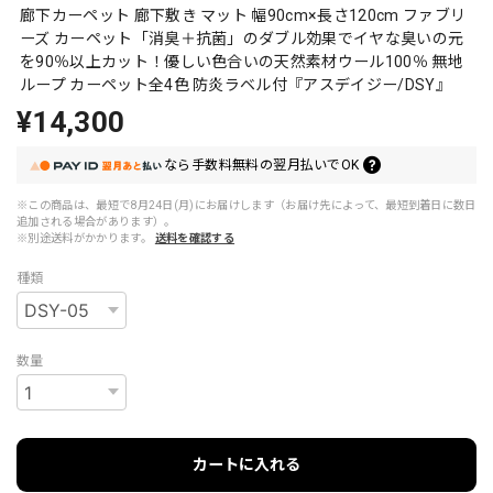
廊下カーペット 廊下敷き マット 幅90cm×長さ120cm ファブリ
ーズ カーペット「消臭＋抗菌」のダブル効果でイヤな臭いの元
を90％以上カット！優しい色合いの天然素材ウール100％ 無地
ループ カーペット全4色 防炎ラベル付『アスデイジー/DSY』
¥14,300
なら
手数料無料の
翌月払いでOK
※この商品は、最短で8月24日(月)にお届けします（お届け先によって、最短到着日に数日
追加される場合があります）。
※別途送料がかかります。
送料を確認する
種類
数量
カートに入れる