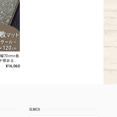
幅70cm×長
ード感あるデ
ウィルトン
¥16,060
付『アスレ
SEARCH