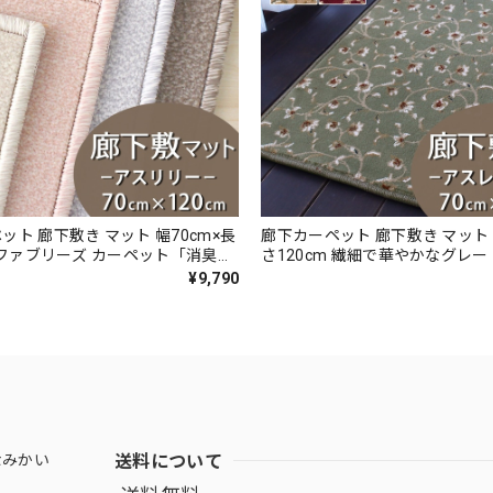
ット 廊下敷き マット 幅70cm×長
廊下カーペット 廊下敷き マット 
m ファブリーズ カーペット「消臭＋
さ120cm 繊細で華やかなグレ
ダブル効果でイヤな臭いの元を
ザイン 高密度で耐久性に優れた
¥9,790
カット！高密度パイルでかろやか
織カーペット 全4色 防炎ラベル
淡い濃淡パイルの杢調 無地 カット
ヴール/REV』
 全4色 防炎ラベル付『アスリリ
送料について
なみかい