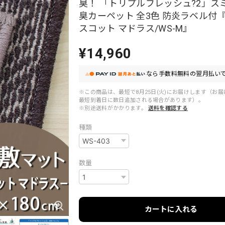
臭！ 「トリプルフレッシュ?2」ス
臭カーペット 全3色 防炎ラベル付
スコット マドラス/WS-M』
¥14,960
なら
手数料無料の
翌月払いで
※この商品は、最短で8月25日(火)にお届けします（お
最短到着日に数日追加される場合があります）。
※別途送料がかかります。
送料を確認する
種類
数量
カートに入れる