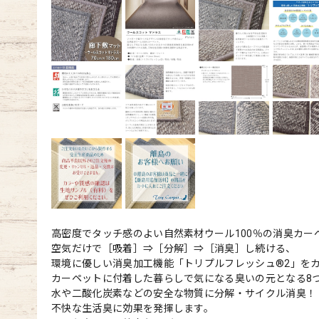
高密度でタッチ感のよい自然素材ウール100％の消臭カー
空気だけで［吸着］⇒［分解］⇒［消臭］し続ける、
環境に優しい消臭加工機能「トリプルフレッシュ®2」を
カーペットに付着した暮らしで気になる臭いの元となる8
水や二酸化炭素などの安全な物質に分解・サイクル消臭！
不快な生活臭に効果を発揮します。