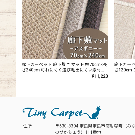
廊下カーペット 廊下敷き マット 幅70cm×長
廊下カーペ
さ240cm 汚れにくく遊び毛出にくい素材で
さ120c
お手入れしやすい♪ 波紋のような上質感の
抗菌」の
¥11,220
あるテクスチャー 無地 ループ カーペット全
90％以上
3色 防炎ラベル付『アスボニー/BNI』
なタッチ 
カーペット
ー/LLY』
住所
〒630-8304 奈良県奈良市南肘塚町（み
のづかちょう）111番地