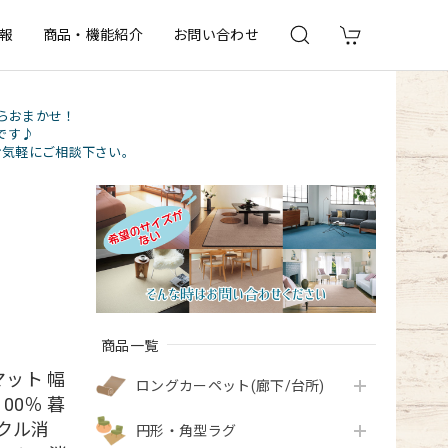
報
商品・機能紹介
お問い合わせ
らおまかせ！
です♪
お気軽にご相談下さい。
商品一覧
ット 幅
ロングカーペット(廊下/台所)
00％ 暮
クル消
円形・角型ラグ