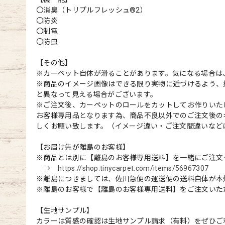
〇消臭（トリプルフレッシュ®2）
〇防炎
〇制電
〇防虫
【その他】
※カーペット自体が滑ることがあります。気になる場合は
※商品のイメージ画像はできる限り実物に近づけるよう、
と異なって見える場合がございます。
※ご注文後、カーペットのロールをカットしてお作りいた
お客様専用品となります為、商品不良以外でのご注文後の
しくお願い致します。（イメージ違い・ご注文間違いなど
【お届け先が離島のお客様】
※商品とは別に【離島のお客様専用送料】を一緒にご注文
⇒
https://shop.tinycarpet.com/items/56967307
※離島につきましては、佐川急便の運送便の送料自体が本
※離島のお客様で【離島のお客様専用送料】をご注文いた
【生地サンプル】
カラーは質感の確認は生地サンプル請求（有料）をぜひご