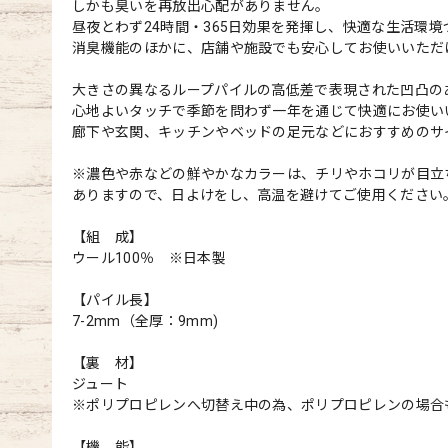
しかも臭いを再放出心配がありません。
昼夜とわず24時間・365日効果を発揮し、快適な生活環
消臭機能のほかに、店舗や施設でも安心してお使いいただ
大きさの異なるループパイルの高低差で表現された凹凸の
心地よいタッチで季節を問わず一年を通じて快適にお使い
廊下や玄関、キッチンやベッドの足元などにおすすめのサ
※濃色や赤などの鮮やかなカラーは、チリやホコリが目立
ありますので、日よけをし、高温を避けてご使用ください
【組 成】
ウール100％ ※日本製
【パイル長】
7-2mm（全厚：9mm)
【裏 材】
ジュート
※ポリプロピレンへ切替え中の為、ポリプロピレンの場合
【機 能】