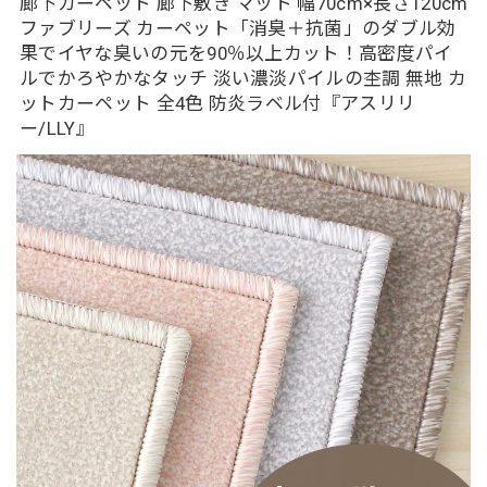
廊下カーペット 廊下敷き マット 幅70cm×長さ120cm
ファブリーズ カーペット「消臭＋抗菌」のダブル効
果でイヤな臭いの元を90％以上カット！高密度パイ
ルでかろやかなタッチ 淡い濃淡パイルの杢調 無地 カ
ットカーペット 全4色 防炎ラベル付『アスリリ
ー/LLY』