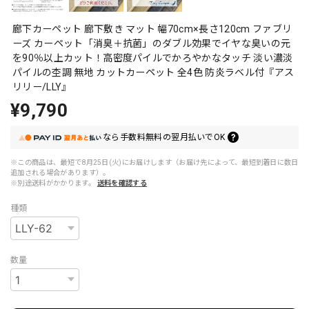
廊下カーペット 廊下敷き マット 幅70cm×長さ120cm ファブリ
ーズ カーペット「消臭＋抗菌」のダブル効果でイヤな臭いの元
を90％以上カット！高密度パイルでかろやかなタッチ 淡い濃淡
パイルの杢調 無地 カットカーペット 全4色 防炎ラベル付『アス
リリー/LLY』
¥9,790
なら
手数料無料の
翌月払いでOK
※この商品は、最短で8月25日(火)にお届けします（お届け先によって、最短到着日に数日
追加される場合があります）。
※別途送料がかかります。
送料を確認する
種類
数量