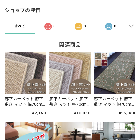
ショップの評価
すべて
0
0
0
関連商品
廊下カーペット 廊下
廊下カーペット 廊下
廊下カーペット 廊下
敷き マット 幅70cm×
敷き マット 幅70cm×
敷き マット 幅70cm×
長さ120cm 汚れにく
長さ120cm ファブリ
長さ120cm 繊細で華
¥7,150
¥13,310
¥16,060
く遊び毛出にくい素
ーズ カーペット「消
やかなグレード感あ
材でお手入れしやす
臭＋抗菌」のダブル
るデザイン 高密度で
い♪ 波紋のような上
効果でイヤな臭いの
耐久性に優れたウィ
質感のあるテクスチ
元を90％以上カッ
ルトン織カーペット
ャー 無地 ループ カー
ト！優しい色合いの
全4色 防炎ラベル付