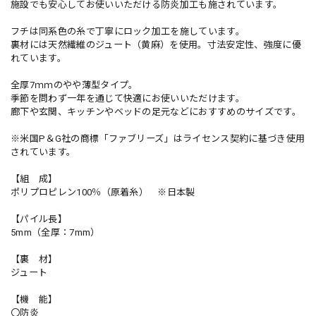
施設でも安心してお使いいただける防炎加工も施されています。
フチは同系色の糸で丁寧にロック加工を施しています。
裏材には天然繊維のジュート（黄麻）を使用。寸法安定性、強度に優
れています。
全厚7ｍｍのやや薄型タイプ。
季節を問わず一年を通じて快適にお使いいただけます。
廊下や玄関、キッチンやベッドの足元などにおすすめのサイズです。
※米国P＆G社の商標「ファブリーズ」はライセンス契約に基づき使用
されています。
【組 成】
ポリプロピレン100％（原着糸） ※日本製
【パイル長】
5mm（全厚：7mm）
【裏 材】
ジュート
【機 能】
〇防炎