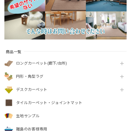
ペット全3色 防炎ラベ
天然素材ウール100％
『アスレヴー
ル付『アスボニ
無地 ループ カーペッ
ル/REV』
ー/BNI』
ト全4色 防炎ラベル付
『アスデイジ
ー/DSY』
商品一覧
ロングカーペット(廊下/台所)
円形・角型ラグ
デスクカーペット
タイルカーペット・ジョイントマット
生地サンプル
離島のお客様専用