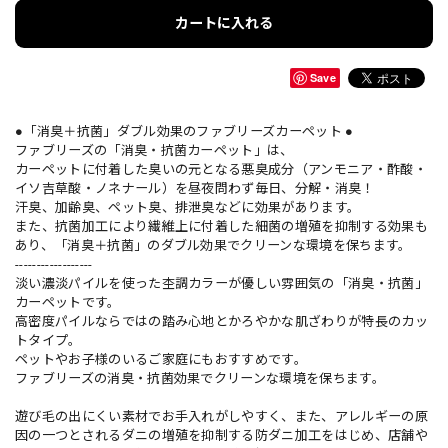
カートに入れる
Save
●「消臭＋抗菌」ダブル効果のファブリーズカーペット ●
ファブリーズの「消臭・抗菌カーペット」は、
カーペットに付着した臭いの元となる悪臭成分（アンモニア・酢酸・
イソ吉草酸・ノネナール）を昼夜問わず毎日、分解・消臭！
汗臭、加齢臭、ペット臭、排泄臭などに効果があります。
また、抗菌加工により繊維上に付着した細菌の増殖を抑制する効果も
あり、「消臭＋抗菌」のダブル効果でクリーンな環境を保ちます。
------------------
淡い濃淡パイルを使った杢調カラーが優しい雰囲気の「消臭・抗菌」
カーペットです。
高密度パイルならではの踏み心地とかろやかな肌ざわりが特長のカッ
トタイプ。
ペットやお子様のいるご家庭にもおすすめです。
ファブリーズの消臭・抗菌効果でクリーンな環境を保ちます。
遊び毛の出にくい素材でお手入れがしやすく、また、アレルギーの原
因の一つとされるダニの増殖を抑制する防ダニ加工をはじめ、店舗や