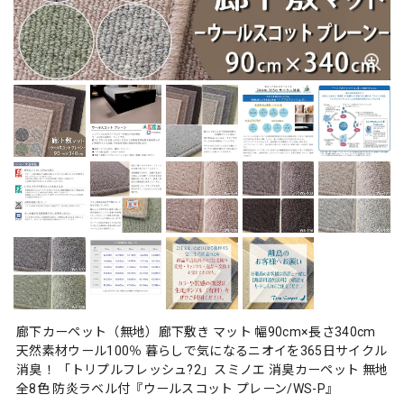
廊下カーペット（無地）廊下敷き マット 幅90cm×長さ340cm
天然素材ウール100％ 暮らしで気になるニオイを365日サイクル
消臭！ 「トリプルフレッシュ?2」スミノエ 消臭カーペット 無地
全8色 防炎ラベル付『ウールスコット プレーン/WS-P』