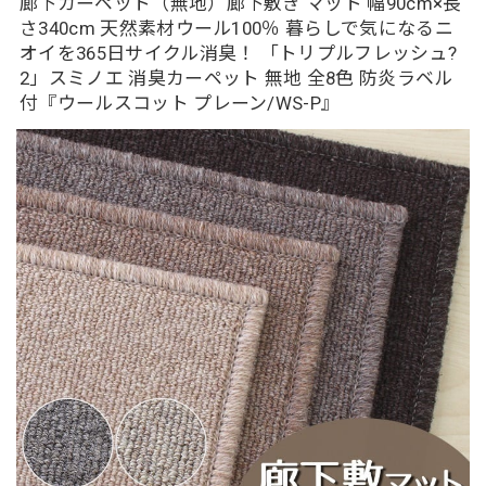
廊下カーペット（無地）廊下敷き マット 幅90cm×長
さ340cm 天然素材ウール100％ 暮らしで気になるニ
オイを365日サイクル消臭！ 「トリプルフレッシュ?
2」スミノエ 消臭カーペット 無地 全8色 防炎ラベル
付『ウールスコット プレーン/WS-P』