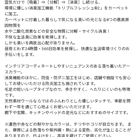
空気だけで［吸着］⇒［分解］⇒［消臭］し続ける、
環境に優しい消臭加工機能「トリプルフレッシュ®2」をカーペット
に加工。
カーペットに付着した暮らしで気になる臭いの元となる8つの悪臭原
因物質を
水や二酸化炭素などの安全な物質に分解・サイクル消臭！
不快な生活臭に効果を発揮します。
しかも臭いを再放出心配がありません。
昼夜とわず24時間・365日効果を発揮し、快適な生活環境づくりのお
手伝いをします。
インテリアコーディネートしやすいニュアンスのある落ち着いたアー
スカラー。
消臭機能のほかに、防虫・防ダニ加工をはじめ、店舗や施設でも安心
してお使いいただける防炎加工も施されています。
毛足の短いループタイプなので、歩きやすく、へたりにくいのも特徴
です。
天然素材ウールならではのふんわりとした優しいタッチで、季節を問
わず一年を通じて心地よくお使いいただけます。
廊下や玄関、キッチンやベッドの足元などにおすすめのサイズです。
※濃色や赤などの鮮やかなカラーは、チリやホコリが目立ちます。 ま
た、摩擦による色落ちや紫外線・熱による変色、劣化が生じることが
ありますので、日よけをし、高温を避けてご使用ください。