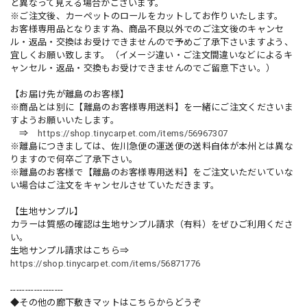
と異なって見える場合がございます。
※ご注文後、カーペットのロールをカットしてお作りいたします。
お客様専用品となります為、商品不良以外でのご注文後のキャンセ
ル・返品・交換はお受けできませんので予めご了承下さいますよう、
宜しくお願い致します。（イメージ違い・ご注文間違いなどによるキ
ャンセル・返品・交換もお受けできませんのでご留意下さい。）
【お届け先が離島のお客様】
※商品とは別に【離島のお客様専用送料】を一緒にご注文くださいま
すようお願いいたします。
⇒
https://shop.tinycarpet.com/items/56967307
※離島につきましては、佐川急便の運送便の送料自体が本州とは異な
りますので何卒ご了承下さい。
※離島のお客様で【離島のお客様専用送料】をご注文いただいていな
い場合はご注文をキャンセルさせていただきます。
【生地サンプル】
カラーは質感の確認は生地サンプル請求（有料）をぜひご利用くださ
い。
生地サンプル請求はこちら⇒
https://shop.tinycarpet.com/items/56871776
------------------
◆その他の廊下敷きマットはこちらからどうぞ