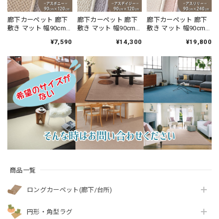
廊下カーペット 廊下
廊下カーペット 廊下
廊下カーペット 廊下
敷き マット 幅90cm×
敷き マット 幅90cm×
敷き マット 幅90cm×
長さ120cm 汚れにく
長さ120cm ファブリ
長さ240cm ファブリ
¥7,590
¥14,300
¥19,800
く遊び毛出にくい素
ーズ カーペット「消
ーズ カーペット「消
材でお手入れしやす
臭＋抗菌」のダブル
臭＋抗菌」のダブル
い♪ 波紋のような上
効果でイヤな臭いの
効果でイヤな臭いの
質感のあるテクスチ
元を90％以上カッ
元を90％以上カッ
ャー 無地 ループ カー
ト！優しい色合いの
ト！高密度パイルで
ペット全3色 防炎ラベ
天然素材ウール100％
かろやかなタッチ 淡
ル付『アスボニ
無地 ループ カーペッ
い濃淡パイルの杢調
ー/BNI』
ト全4色 防炎ラベル付
無地 カットカーペッ
『アスデイジ
ト 全4色 防炎ラベル
ー/DSY』
付『アスリリー/LLY』
商品一覧
ロングカーペット(廊下/台所)
円形・角型ラグ