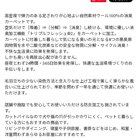
高密度で弾力のある足ざわりが心地よい自然素材ウール100％の消臭
カーペットです。
空気だけで［吸着］⇒［分解］⇒［消臭］し続ける、環境に優しい消
臭加工機能「トリプルフレッシュ®2」をカーペットに加工。
カーペットに付着した暮らしで気になる臭いの元となる8つの悪臭原
因物質を水や二酸化炭素などの安全な物質に分解・サイクル消臭！
不快な生活臭に効果を発揮します。
しかも臭いを再放出心配がありません。
昼夜とわず24時間・365日効果を発揮し、快適な生活環境づくりのお
手伝いをします。
毛羽立ちの少ない染色方法と念入りな仕上げ工程で美しく滑らかな風
合いに仕上げられており、季節を問わず一年を通じて快適にお使いい
ただけます。
店舗や施設でも安心してお使いいただける防炎加工も施されていま
す。
カットパイルなので犬や猫の爪が引っかかりにくく、ペットと暮らし
ている方にもおすすめの商品です。
リビングやダイニング、寝室や子供部屋、書斎などをはじめ、和室・
洋室問わずあらゆるお部屋におすすめです。