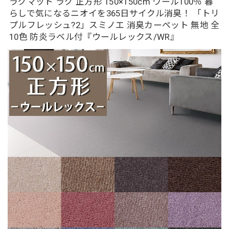
ラグマット ラグ 正方形 150×150cm ウール100％ 暮
らしで気になるニオイを365日サイクル消臭！ 「トリ
プルフレッシュ?2」スミノエ 消臭カーペット 無地 全
10色 防炎ラベル付『ウールレックス/WR』