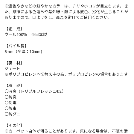
※濃色や赤などの鮮やかなカラーは、チリやホコリが目立ちます。 ま
た、摩擦による色落ちや紫外線・熱による変色、劣化が生じることが
ありますので、日よけをし、高温を避けてご使用ください。
【組 成】
ウール100％ ※日本製
【パイル長】
8mm（全厚：10mm)
【裏 材】
ジュート
※ポリプロピレンへ切替え中の為、ポリプロピレンの場合もあります
【機 能】
〇消臭（トリプルフレッシュ®2）
〇防炎
〇制電
〇防虫
〇防ダニ
【その他】
※カーペット自体が滑ることがあります。気になる場合は、市販の滑