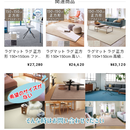
関連商品
ラグマット ラグ 正方
ラグマット ラグ 正方
ラグマット ラグ 正方
形 150×150cm ファブ
形 150×150cm 高い耐
形 150×150cm 高級な
リーズ カーペット
久性と強力なはっ水
優良種メリノウール
¥27,280
¥26,620
¥43,120
「消臭＋抗菌」のダ
性の防汚カーペッ
だけを使用したウー
ブル効果でイヤな臭
ト！花粉やホコリが
ル100％カーペット 風
いの元を90％以上カ
取れやすく日々のお
合いの異なる2種類の
ット！シックな濃淡
手入れ簡単♪落ち着
ループタイプ 防炎ラ
カラーの杢調 ドット
いたニュアンスカラ
ベル付『アスメリ
デザイン 全4色 防炎
ーのサキソニータイ
ノ/MRN』
ラベル付『アスエポ
プ 無地 全4色 防炎ラ
ック/EPC』
ベル付『アスフェア
リー/FAY』