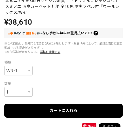
なるニオイを365日サイクル消臭！ 「トリプルフレッシュ?2」
スミノエ 消臭カーペット 無地 全10色 防炎ラベル付『ウールレ
ックス/WR』
¥38,610
なら
手数料無料の
翌月払いでOK
※この商品は、最短で8月25日(火)にお届けします（お届け先によって、最短到着日に数日
追加される場合があります）。
※別途送料がかかります。
送料を確認する
種類
数量
カートに入れる
Save