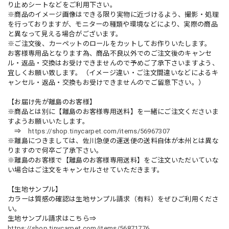
り止めシートなどをご利用下さい。
※商品のイメージ画像はできる限り実物に近づけるよう、撮影・処理
を行っておりますが、モニターの種類や環境などにより、実際の商品
と異なって見える場合がございます。
※ご注文後、カーペットのロールをカットしてお作りいたします。
お客様専用品となります為、商品不良以外でのご注文後のキャンセ
ル・返品・交換はお受けできませんので予めご了承下さいますよう、
宜しくお願い致します。（イメージ違い・ご注文間違いなどによるキ
ャンセル・返品・交換もお受けできませんのでご留意下さい。）
【お届け先が離島のお客様】
※商品とは別に【離島のお客様専用送料】を一緒にご注文くださいま
すようお願いいたします。
⇒
https://shop.tinycarpet.com/items/56967307
※離島につきましては、佐川急便の運送便の送料自体が本州とは異な
りますので何卒ご了承下さい。
※離島のお客様で【離島のお客様専用送料】をご注文いただいていな
い場合はご注文をキャンセルさせていただきます。
【生地サンプル】
カラーは質感の確認は生地サンプル請求（有料）をぜひご利用くださ
い。
生地サンプル請求はこちら⇒
https://shop.tinycarpet.com/items/56871776