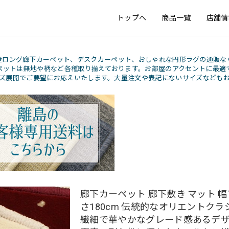
トップへ
商品一覧
店舗情
産ロング廊下カーペット、デスクカーペット、おしゃれな円形ラグの通販な
ペットは無地や柄など各種取り揃えております。お部屋のアクセントに最適
ズ展開でご要望にお応えいたします。大量注文や表記にないサイズなども
廊下カーペット 廊下敷き マット 幅7
さ180cm 伝統的なオリエントクラ
繊細で華やかなグレード感あるデザ