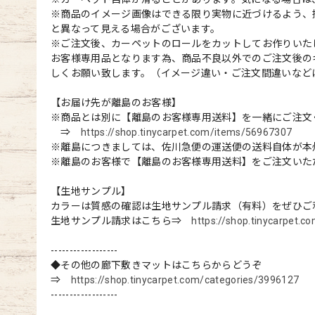
※商品のイメージ画像はできる限り実物に近づけるよう、
と異なって見える場合がございます。
※ご注文後、カーペットのロールをカットしてお作りいた
お客様専用品となります為、商品不良以外でのご注文後の
しくお願い致します。（イメージ違い・ご注文間違いなど
【お届け先が離島のお客様】
※商品とは別に【離島のお客様専用送料】を一緒にご注文
⇒
https://shop.tinycarpet.com/items/56967307
※離島につきましては、佐川急便の運送便の送料自体が本
※離島のお客様で【離島のお客様専用送料】をご注文いた
【生地サンプル】
カラーは質感の確認は生地サンプル請求（有料）をぜひご
生地サンプル請求はこちら⇒
https://shop.tinycarpet.
------------------
◆その他の廊下敷きマットはこちらからどうぞ
⇒
https://shop.tinycarpet.com/categories/3996127
------------------