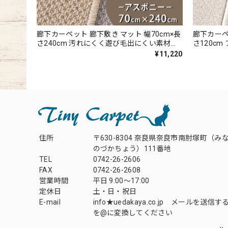
廊下カーペット 廊下敷き マット 幅70cm×長
廊下カーペ
さ240cm 汚れにくく遊び毛出にくい素材で
さ120c
お手入れしやすい♪ 波紋のような上質感の
抗菌」の
¥11,220
あるテクスチャー 無地 ループ カーペット全
90％以上
3色 防炎ラベル付『アスボニー/BNI』
なタッチ 
カーペット
ー/LLY』
住所
〒630-8304 奈良県奈良市南肘塚町（み
のづかちょう）111番地
TEL
0742-26-2606
FAX
0742-26-2608
営業時間
平日 9:00～17:00
定休日
土・日・祝日
E-mail
info★uedakaya.co.jp メールを送信
を@に変換してください