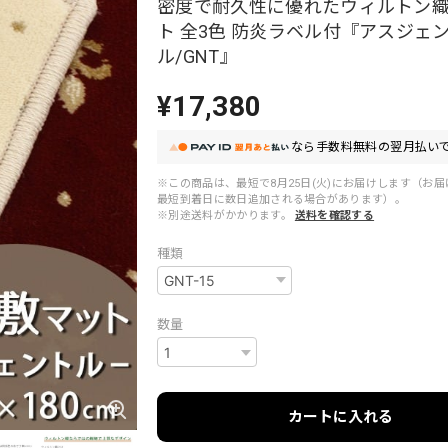
密度で耐久性に優れたウィルトン
ト 全3色 防炎ラベル付『アスジェ
ル/GNT』
¥17,380
なら
手数料無料の
翌月払いで
※この商品は、最短で8月25日(火)にお届けします（お
最短到着日に数日追加される場合があります）。
※別途送料がかかります。
送料を確認する
種類
数量
カートに入れる