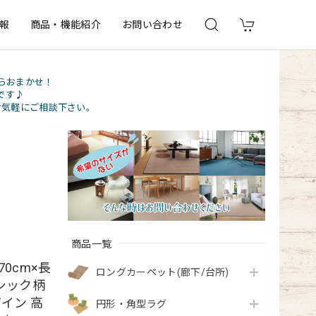
報
商品・機能紹介
お問い合わせ
らおまかせ！
です♪
お気軽にご相談下さい。
商品一覧
0cm×長
ロングカーペット(廊下/台所)
シック柄
イン 高
円形・角型ラグ