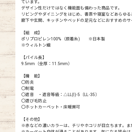
ています。
デザイン性だけではなく機能面も備わった商品です。
リビングやダイニングをはじめ、書斎や寝室などあらゆる
廊下や玄関、キッチンやベッドの足元などにおすすめのサ
【組 成】
ポリプロピレン100%（原着糸) ※日本製
※ウィルトン織
【パイル長】
9.5mm（全厚：11.5mm）
【機 能】
〇防炎
〇制電
〇遮音 ・遮音等級：△LL(I)-5〔LL-35〕
〇遊び毛防止
〇ホットカーペット・床暖房可
【その他】
※赤などの濃いカラーは、チリやホコリが目立ちます。ま
※カーペット自体が滑ることがあります。気になる場合は