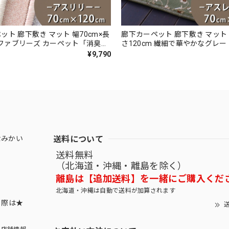
ット 廊下敷き マット 幅70cm×長
廊下カーペット 廊下敷き マット 
m ファブリーズ カーペット「消臭＋
さ120cm 繊細で華やかなグレ
ダブル効果でイヤな臭いの元を
ザイン 高密度で耐久性に優れた
¥9,790
カット！高密度パイルでかろやか
織カーペット 全4色 防炎ラベル
淡い濃淡パイルの杢調 無地 カット
ヴール/REV』
 全4色 防炎ラベル付『アスリリ
送料について
なみかい
送料無料
（北海道・沖縄・離島を除く）
離島は【追加送料】を一緒にご購入くだ
北海道・沖縄は自動で送料が加算されます
する際は★
送