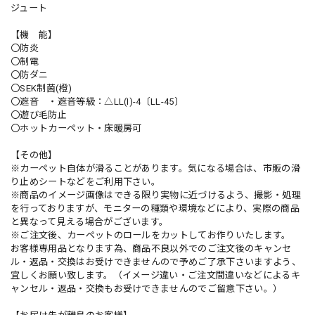
ジュート
【機 能】
〇防炎
〇制電
〇防ダニ
〇SEK制菌(橙)
〇遮音 ・遮音等級：△LL(I)-4〔LL-45〕
〇遊び毛防止
〇ホットカーペット・床暖房可
【その他】
※カーペット自体が滑ることがあります。気になる場合は、市販の滑
り止めシートなどをご利用下さい。
※商品のイメージ画像はできる限り実物に近づけるよう、撮影・処理
を行っておりますが、モニターの種類や環境などにより、実際の商品
と異なって見える場合がございます。
※ご注文後、カーペットのロールをカットしてお作りいたします。
お客様専用品となります為、商品不良以外でのご注文後のキャンセ
ル・返品・交換はお受けできませんので予めご了承下さいますよう、
宜しくお願い致します。（イメージ違い・ご注文間違いなどによるキ
ャンセル・返品・交換もお受けできませんのでご留意下さい。）