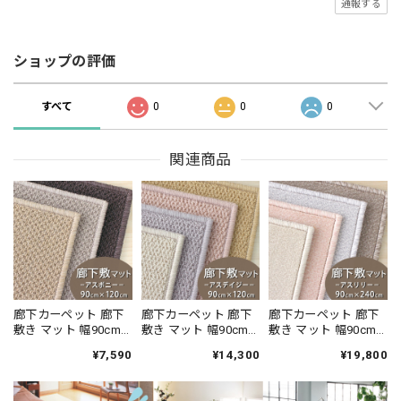
通報する
ショップの評価
すべて
0
0
0
関連商品
廊下カーペット 廊下
廊下カーペット 廊下
廊下カーペット 廊下
敷き マット 幅90cm×
敷き マット 幅90cm×
敷き マット 幅90cm×
長さ120cm 汚れにく
長さ120cm ファブリ
長さ240cm ファブリ
¥7,590
¥14,300
¥19,800
く遊び毛出にくい素
ーズ カーペット「消
ーズ カーペット「消
材でお手入れしやす
臭＋抗菌」のダブル
臭＋抗菌」のダブル
い♪ 波紋のような上
効果でイヤな臭いの
効果でイヤな臭いの