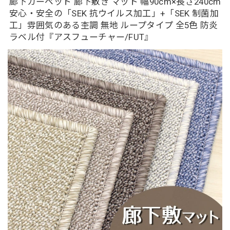
廊下カーペット 廊下敷き マット 幅90cm×長さ240cm
安心・安全の「SEK 抗ウイルス加工」+「SEK 制菌加
工」雰囲気のある杢調 無地 ループタイプ 全5色 防炎
ラベル付『アスフューチャー/FUT』