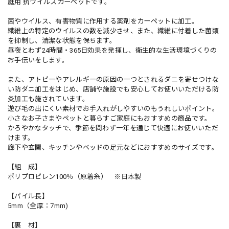
庭用 抗ウイルスカーペットです。
菌やウイルス、有害物質に作用する薬剤をカーペットに加工。
繊維上の特定のウイルスの数を減少させ、また、繊維に付着した菌類
を抑制し、清潔な状態を保ちます。
昼夜とわず24時間・365日効果を発揮し、衛生的な生活環境づくりの
お手伝いをします。
また、アトピーやアレルギーの原因の一つとされるダニを寄せつけな
い防ダニ加工をはじめ、店舗や施設でも安心してお使いいただける防
炎加工も施されています。
遊び毛の出にくい素材でお手入れがしやすいのもうれしいポイント。
小さなお子さまやペットと暮らすご家庭にもおすすめの商品です。
かろやかなタッチで、季節を問わず一年を通じて快適にお使いいただ
けます。
廊下や玄関、キッチンやベッドの足元などにおすすめのサイズです。
【組 成】
ポリプロピレン100％（原着糸） ※日本製
【パイル長】
5mm（全厚：7mm)
【裏 材】