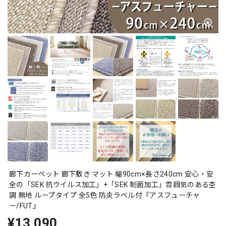
廊下カーペット 廊下敷き マット 幅90cm×長さ240cm 安心・安
全の「SEK 抗ウイルス加工」+「SEK 制菌加工」雰囲気のある杢
調 無地 ループタイプ 全5色 防炎ラベル付『アスフューチャ
ー/FUT』
¥13,090