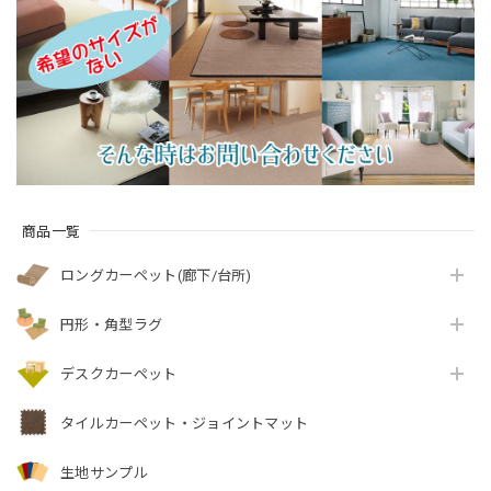
質感のあるテクスチ
元を90％以上カッ
元を90％以上カッ
ャー 無地 ループ カー
ト！優しい色合いの
ト！高密度パイルで
ペット全3色 防炎ラベ
天然素材ウール100％
かろやかなタッチ 淡
ル付『アスボニ
無地 ループ カーペッ
い濃淡パイルの杢調
ー/BNI』
ト全4色 防炎ラベル付
無地 カットカーペッ
『アスデイジ
ト 全4色 防炎ラベル
ー/DSY』
付『アスリリー/LLY』
商品一覧
ロングカーペット(廊下/台所)
円形・角型ラグ
デスクカーペット
タイルカーペット・ジョイントマット
生地サンプル