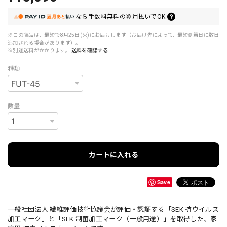
なら
手数料無料の
翌月払いでOK
※この商品は、最短で8月25日(火)にお届けします（お届け先によって、最短到着日に数日
追加される場合があります）。
※別途送料がかかります。
送料を確認する
種類
数量
カートに入れる
Save
一般社団法人 繊維評価技術協議会が評価・認証する「SEK 抗ウイルス
加工マーク」と「SEK 制菌加工マーク（一般用途）」を取得した、家