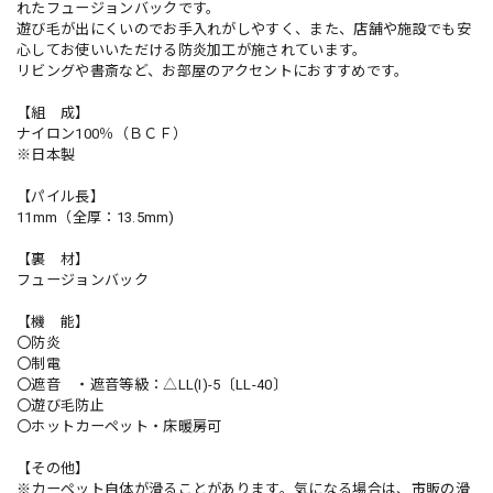
れたフュージョンバックです。
遊び毛が出にくいのでお手入れがしやすく、また、店舗や施設でも安
心してお使いいただける防炎加工が施されています。
リビングや書斎など、お部屋のアクセントにおすすめです。
【組 成】
ナイロン100％（ＢＣＦ）
※日本製
【パイル長】
11mm（全厚：13.5mm)
【裏 材】
フュージョンバック
【機 能】
〇防炎
〇制電
〇遮音 ・遮音等級：△LL(I)-5〔LL-40〕
〇遊び毛防止
〇ホットカーペット・床暖房可
【その他】
※カーペット自体が滑ることがあります。気になる場合は、市販の滑