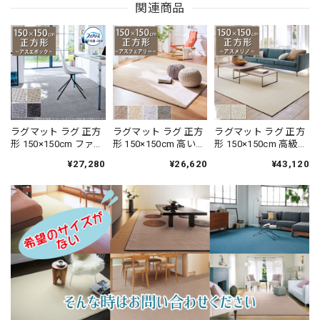
関連商品
ラグマット ラグ 正方
ラグマット ラグ 正方
ラグマット ラグ 正方
形 150×150cm ファブ
形 150×150cm 高い耐
形 150×150cm 高級な
リーズ カーペット
久性と強力なはっ水
優良種メリノウール
¥27,280
¥26,620
¥43,120
「消臭＋抗菌」のダ
性の防汚カーペッ
だけを使用したウー
ブル効果でイヤな臭
ト！花粉やホコリが
ル100％カーペット 風
いの元を90％以上カ
取れやすく日々のお
合いの異なる2種類の
ット！シックな濃淡
手入れ簡単♪落ち着
ループタイプ 防炎ラ
カラーの杢調 ドット
いたニュアンスカラ
ベル付『アスメリ
デザイン 全4色 防炎
ーのサキソニータイ
ノ/MRN』
ラベル付『アスエポ
プ 無地 全4色 防炎ラ
ック/EPC』
ベル付『アスフェア
リー/FAY』