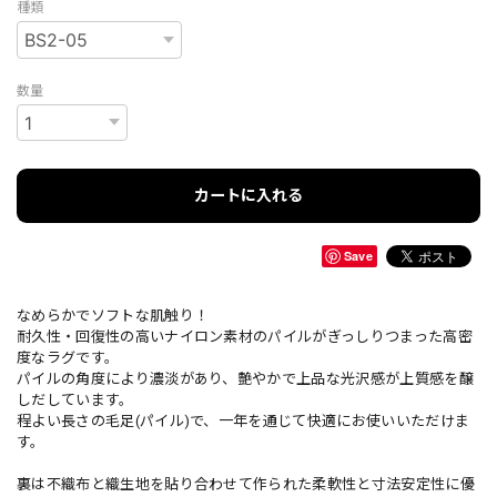
種類
数量
カートに入れる
Save
なめらかでソフトな肌触り！
耐久性・回復性の高いナイロン素材のパイルがぎっしりつまった高密
度なラグです。
パイルの角度により濃淡があり、艶やかで上品な光沢感が上質感を醸
しだしています。
程よい長さの毛足(パイル)で、一年を通じて快適にお使いいただけま
す。
裏は不織布と織生地を貼り合わせて作られた柔軟性と寸法安定性に優