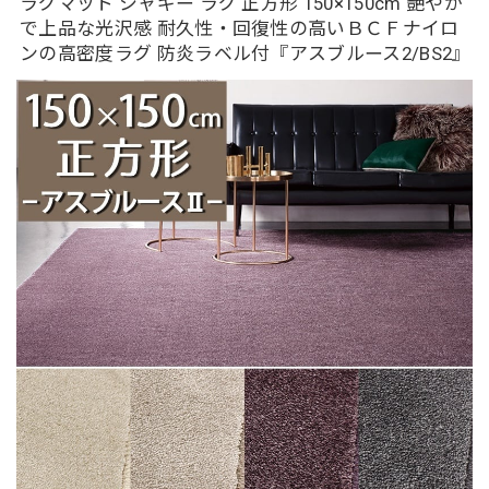
ラグマット シャギー ラグ 正方形 150×150cm 艶やか
で上品な光沢感 耐久性・回復性の高いＢＣＦナイロ
ンの高密度ラグ 防炎ラベル付『アスブルース2/BS2』