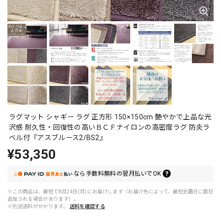
ラグマット シャギー ラグ 正方形 150×150cm 艶やかで上品な光
沢感 耐久性・回復性の高いＢＣＦナイロンの高密度ラグ 防炎ラ
ベル付『アスブルース2/BS2』
¥53,350
なら
手数料無料の
翌月払いでOK
※この商品は、最短で8月24日(月)にお届けします（お届け先によって、最短到着日に数日
追加される場合があります）。
※別途送料がかかります。
送料を確認する