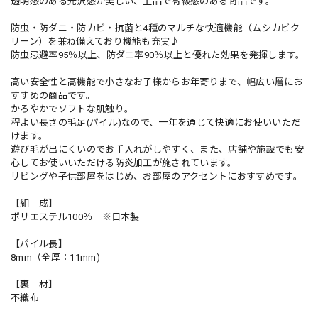
透明感のある光沢感が美しい、上品で高級感のある商品です。
防虫・防ダニ・防カビ・抗菌と4種のマルチな快適機能（ムシカビク
リーン）を兼ね備えており機能も充実♪
防虫忌避率95％以上、防ダニ率90％以上と優れた効果を発揮します。
高い安全性と高機能で小さなお子様からお年寄りまで、幅広い層にお
すすめの商品です。
かろやかでソフトな肌触り。
程よい長さの毛足(パイル)なので、一年を通じて快適にお使いいただ
けます。
遊び毛が出にくいのでお手入れがしやすく、また、店舗や施設でも安
心してお使いいただける防炎加工が施されています。
リビングや子供部屋をはじめ、お部屋のアクセントにおすすめです。
【組 成】
ポリエステル100％ ※日本製
【パイル長】
8mm（全厚：11mm)
【裏 材】
不織布