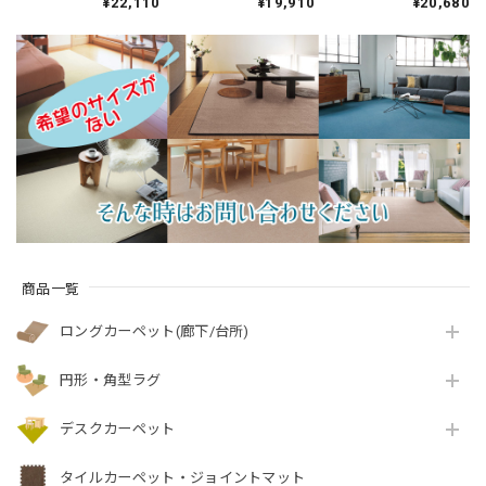
¥22,110
¥19,910
¥20,680
90％以上！ 防虫・防
安全の「SEK 抗ウイ
でお手入れしやすい
ダニ・防カビ・抗菌
ルス加工」+「SEK 制
♪ 波紋のような上質
を備えたマルチな快
菌加工」雰囲気のあ
感のあるテクスチャ
適 高機能ラグ 全4色
る杢調 無地 ループカ
ー 無地 ループ カーペ
防炎ラベル付『アス
ーペット 全5色 防炎
ット全3色 防炎ラベル
ホープ/HOP』
ラベル付『アスフュ
付『アスボニ
ーチャー/FUT』
ー/BNI』
商品一覧
ロングカーペット(廊下/台所)
円形・角型ラグ
デスクカーペット
タイルカーペット・ジョイントマット