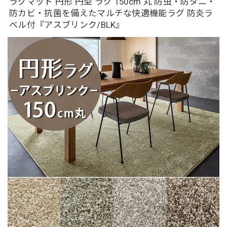
ラグマット 円形 円型 ラグ 150cm 丸 防虫・防ダニ・
防カビ・抗菌を備えたマルチな快適機能ラグ 防炎ラ
ベル付『アスブリンク/BLK』