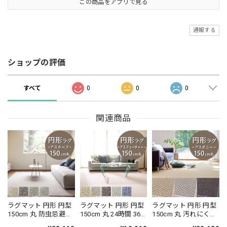
この商品をアプリで見る
通報する
ショップの評価
すべて
0
0
0
関連商品
ラグマット 円形 円型
ラグマット 円形 円型
ラグマット 円形 円型
150cm 丸 防虫忌避率
150cm 丸 24時間 365
150cm 丸 汚れにくく
95％以上、防ダニ率
日空気を浄化 安心・
遊び毛出にくい素材