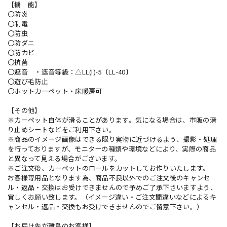
【機 能】
〇防炎
〇制電
〇防虫
〇防ダニ
〇防カビ
〇抗菌
〇遮音 ・遮音等級：△LL(I)-5〔LL-40〕
〇遊び毛防止
〇ホットカーペット・床暖房可
【その他】
※カーペット自体が滑ることがあります。気になる場合は、市販の滑
り止めシートなどをご利用下さい。
※商品のイメージ画像はできる限り実物に近づけるよう、撮影・処理
を行っておりますが、モニターの種類や環境などにより、実際の商品
と異なって見える場合がございます。
※ご注文後、カーペットのロールをカットしてお作りいたします。
お客様専用品となります為、商品不良以外でのご注文後のキャンセ
ル・返品・交換はお受けできませんので予めご了承下さいますよう、
宜しくお願い致します。（イメージ違い・ご注文間違いなどによるキ
ャンセル・返品・交換もお受けできませんのでご留意下さい。）
【お届け先が離島のお客様】