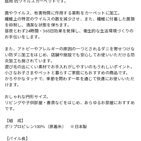
庭用 抗ウイルスカーペットです。
菌やウイルス、有害物質に作用する薬剤をカーペットに加工。
繊維上の特定のウイルスの数を減少させ、また、繊維に付着した菌類
を抑制し、清潔な状態を保ちます。
昼夜とわず24時間・365日効果を発揮し、衛生的な生活環境づくりの
お手伝いをします。
また、アトピーやアレルギーの原因の一つとされるダニを寄せつけな
い防ダニ加工をはじめ、店舗や施設でも安心してお使いいただける防
炎加工も施されています。
遊び毛の出にくい素材でお手入れがしやすいのもうれしいポイント。
小さなお子さまやペットと暮らすご家庭にもおすすめの商品です。
かろやかなタッチで、季節を問わず一年を通じて快適にお使いいただ
けます。
おしゃれな円形サイズ。
リビングや子供部屋・書斎などをはじめ、あらゆるお部屋におすすめ
です。
【組 成】
ポリプロピレン100％（原着糸） ※日本製
【パイル長】