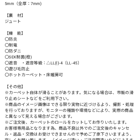
5mm（全厚：7mm)
【裏 材】
ジュート
【機 能】
〇防炎
〇制電
〇防ダニ
〇SEK制菌(橙)
〇遮音 ・遮音等級：△LL(I)-4〔LL-45〕
〇遊び毛防止
〇ホットカーペット・床暖房可
【その他】
※カーペット自体が滑ることがあります。気になる場合は、市販の滑
り止めシートなどをご利用下さい。
※商品のイメージ画像はできる限り実物に近づけるよう、撮影・処理
を行っておりますが、モニターの種類や環境などにより、実際の商品
と異なって見える場合がございます。
※ご注文後、カーペットのロールをカットしてお作りいたします。
お客様専用品となります為、商品不良以外でのご注文後のキャンセ
ル・返品・交換はお受けできませんので予めご了承下さいますよう、