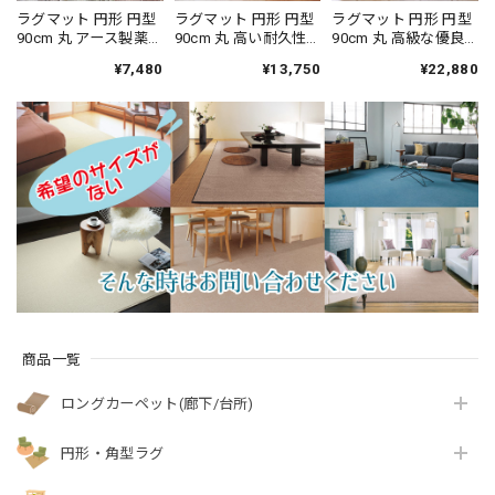
ラグマット 円形 円型
ラグマット 円形 円型
ラグマット 円形 円型
90cm 丸 アース製薬
90cm 丸 高い耐久性
90cm 丸 高級な優良
との技術協力によっ
と強力なはっ水性の
種メリノウールだけ
¥7,480
¥13,750
¥22,880
て生まれた防ダニカ
防汚カーペット！花
を使用したウール
ーペット♪落ち着い
粉やホコリが取れや
100％カーペット 風合
たナチュラルな色合
すく日々のお手入れ
いの異なる2種類のル
いとシンプルなデザ
簡単♪落ち着いたニ
ープタイプ 防炎ラベ
インが魅力 無地調 幾
ュアンスカラーのサ
ル付『アスメリ
何学柄 全3色 防炎ラ
キソニータイプ 無地
ノ/MRN』
ベル付『アスクエス
全4色 防炎ラベル付
ト/QST』
『アスフェアリ
ー/FAY』
商品一覧
ロングカーペット(廊下/台所)
円形・角型ラグ