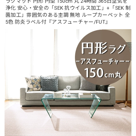
ラグマット 円形 円型 150cm 丸 24時間 365日空気を
浄化 安心・安全の「SEK 抗ウイルス加工」+「SEK 制
菌加工」雰囲気のある杢調 無地 ループカーペット 全
5色 防炎ラベル付『アスフューチャー/FUT』