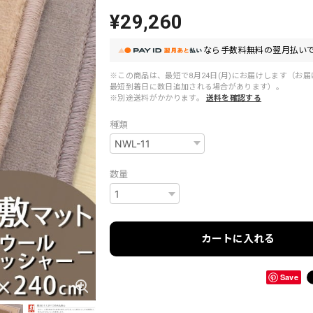
¥29,260
なら
手数料無料の
翌月払いで
※この商品は、最短で8月24日(月)にお届けします（お
最短到着日に数日追加される場合があります）。
※別途送料がかかります。
送料を確認する
種類
数量
カートに入れる
Save