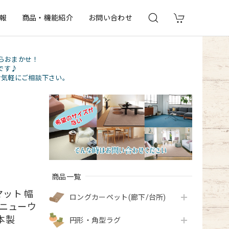
報
商品・機能紹介
お問い合わせ
らおまかせ！
です♪
お気軽にご相談下さい。
商品一覧
ット 幅
ロングカーペット(廊下/台所)
『ニューウ
本製
円形・角型ラグ