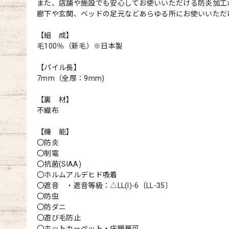
また、店舗や施設でも安心してお使いいただける防炎加工
廊下や玄関、ベッドの足元などあらゆる所にお使いいただ
【組 成】
毛100％（新毛）※日本製
【パイル長】
7mm（全厚：9mm)
【裏 材】
不織布
【機 能】
〇防炎
〇制電
〇抗菌(SIAA)
〇ホルムアルデヒド吸着
〇遮音 ・遮音等級：△LL(I)-6〔LL-35〕
〇防虫
〇防ダニ
〇遊び毛防止
〇ホットカーペット・床暖房可