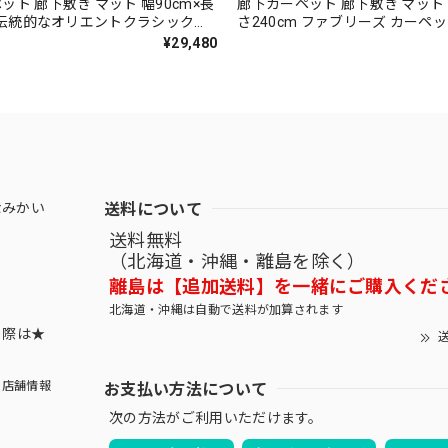
ット 廊下敷き マット 幅90cm×長
廊下カーペット 廊下敷き マット 
m 伝統的なオリエントクラシック柄
さ240cm ファブリーズ カーペ
かなグレード感あるデザイン 高
抗菌」のダブル効果でイヤな臭
¥29,480
久性に優れたウィルトン織カーペッ
90％以上カット！高密度パイル
 防炎ラベル付『アスジェント
なタッチ 淡い濃淡パイルの杢調 
カーペット 全4色 防炎ラベル付
ー/LLY』
送料について
なみかい
送料無料
（北海道・沖縄・離島を除く）
離島は【追加送料】を一緒にご購入くだ
北海道・沖縄は自動で送料が加算されます
する際は★
送
お支払い方法について
店舗情報
次の方法がご利用いただけます。