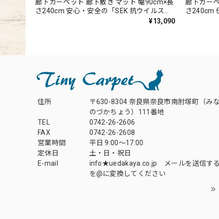
廊下カーペット 廊下敷き マット 幅90cm×長
廊下カーペ
さ240cm 安心・安全の「SEK 抗ウイルス加
さ240c
工」+「SEK 制菌加工」雰囲気のある杢調 無
繊細で華や
¥13,090
地 ループタイプ 全5色 防炎ラベル付『アス
密度で耐
フューチャー/FUT』
ト 全3色
ル/GNT』
住所
〒630-8304 奈良県奈良市南肘塚町（み
のづかちょう）111番地
TEL
0742-26-2606
FAX
0742-26-2608
営業時間
平日 9:00～17:00
定休日
土・日・祝日
E-mail
info★uedakaya.co.jp メールを送信
を@に変換してください