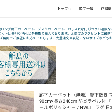
トップへ
商品一覧
店舗情
産ロング廊下カーペット、デスクカーペット、おしゃれな円形ラグの通販な
ペットは無地や柄など各種取り揃えております。お部屋のアクセントに最適
ズ展開でご要望にお応えいたします。大量注文や表記にないサイズなども
廊下カーペット（無地）廊下敷き マ
90cm×長さ240cm 防炎ラベル付 
ールポリッシャー / NWL』 ラグ 日