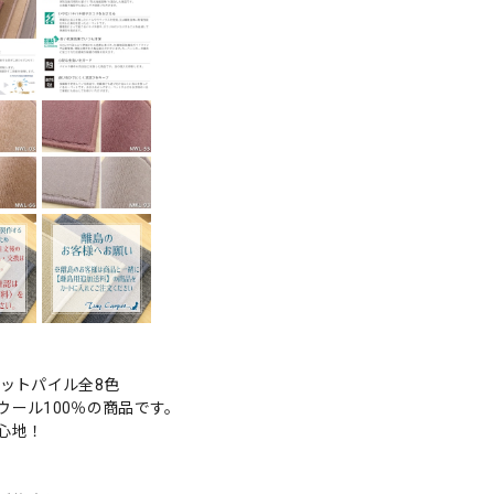
ットパイル全8色
ール100％の商品です。
心地！
。