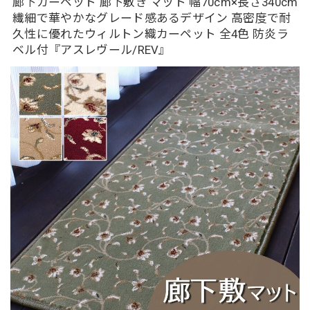
廊下カーペット 廊下敷き マット 幅70cm×長さ340cm
繊細で華やかなグレード感あるデザイン 高密度で耐
久性に優れたウィルトン織カーペット 全4色 防炎ラ
ベル付『アスレヴール/REV』