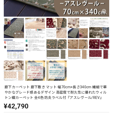
廊下カーペット 廊下敷き マット 幅70cm×長さ340cm 繊細で華
やかなグレード感あるデザイン 高密度で耐久性に優れたウィル
トン織カーペット 全4色 防炎ラベル付『アスレヴール/REV』
¥42,790