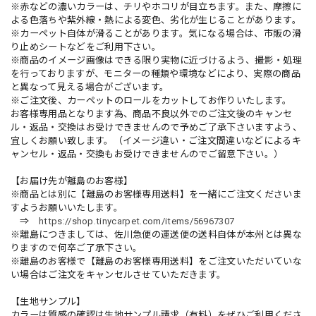
※赤などの濃いカラーは、チリやホコリが目立ちます。また、摩擦に
よる色落ちや紫外線・熱による変色、劣化が生じることがあります。
※カーペット自体が滑ることがあります。気になる場合は、市販の滑
り止めシートなどをご利用下さい。
※商品のイメージ画像はできる限り実物に近づけるよう、撮影・処理
を行っておりますが、モニターの種類や環境などにより、実際の商品
と異なって見える場合がございます。
※ご注文後、カーペットのロールをカットしてお作りいたします。
お客様専用品となります為、商品不良以外でのご注文後のキャンセ
ル・返品・交換はお受けできませんので予めご了承下さいますよう、
宜しくお願い致します。（イメージ違い・ご注文間違いなどによるキ
ャンセル・返品・交換もお受けできませんのでご留意下さい。）
【お届け先が離島のお客様】
※商品とは別に【離島のお客様専用送料】を一緒にご注文くださいま
すようお願いいたします。
⇒
https://shop.tinycarpet.com/items/56967307
※離島につきましては、佐川急便の運送便の送料自体が本州とは異な
りますので何卒ご了承下さい。
※離島のお客様で【離島のお客様専用送料】をご注文いただいていな
い場合はご注文をキャンセルさせていただきます。
【生地サンプル】
カラーは質感の確認は生地サンプル請求（有料）をぜひご利用くださ