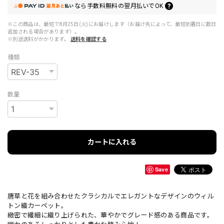
なら
手数料無料の
翌月払いでOK
※この商品は、最短で8月25日(火)にお届けします（お届け先によって、最短到着日に数日
追加される場合があります）。
※別途送料がかかります。
送料を確認する
種類
数量
カートに入れる
Save
唐草と花を組み合わせたクラシカルでエレガントなデザインのウィル
トン織カーペット。
緻密で繊細に織り上げられた、華やかでグレード感のある商品です。