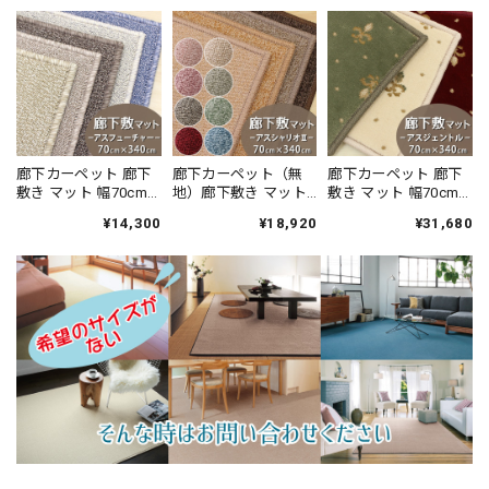
廊下カーペット 廊下
廊下カーペット（無
廊下カーペット 廊下
敷き マット 幅70cm×
地）廊下敷き マット
敷き マット 幅70cm×
長さ340cm 安心・安
幅70cm×長さ340cm
長さ340cm 伝統的な
¥14,300
¥18,920
¥31,680
全の「SEK 抗ウイル
薄型タイプでドアに
オリエントクラシッ
ス加工」+「SEK 制菌
ひっかかりにくい！
ク柄 繊細で華やかな
加工」雰囲気のある
高い耐久性と強力な
グレード感あるデザ
杢調 無地 ループタイ
はっ水・はつ油性の
イン 高密度で耐久性
プ 全5色 防炎ラベル
防汚ラグ 防炎ラベル
に優れたウィルトン
付『アスフューチャ
付『アスシャリオ
織カーペット 全3色
ー/FUT』
2/CRO』
防炎ラベル付『アス
ジェントル/GNT』