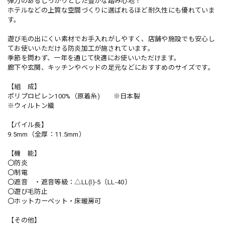
弾力のあるしっかりとした豊かな踏み心地！
ホテルなどの上質な空間づくりに選ばれるほど耐久性にも優れていま
す。
遊び毛の出にくい素材でお手入れがしやすく、店舗や施設でも安心し
てお使いいただける防炎加工が施されています。
季節を問わず、一年を通じて快適にお使いいただけます。
廊下や玄関、キッチンやベッドの足元などにおすすめのサイズです。
【組 成】
ポリプロピレン100%（原着糸) ※日本製
※ウィルトン織
【パイル長】
9.5mm（全厚：11.5mm）
【機 能】
〇防炎
〇制電
〇遮音 ・遮音等級：△LL(I)-5〔LL-40〕
〇遊び毛防止
〇ホットカーペット・床暖房可
【その他】