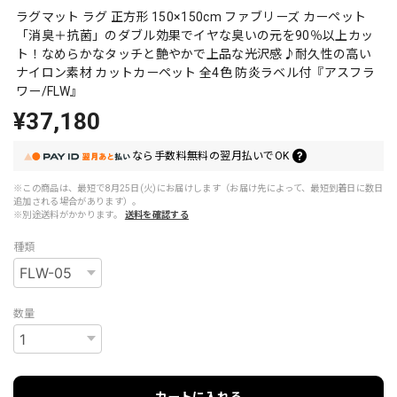
ラグマット ラグ 正方形 150×150cm ファブリーズ カーペット
「消臭＋抗菌」のダブル効果でイヤな臭いの元を90％以上カッ
ト！なめらかなタッチと艶やかで上品な光沢感♪耐久性の高い
ナイロン素材 カットカーペット 全4色 防炎ラベル付『アスフラ
ワー/FLW』
¥37,180
なら
手数料無料の
翌月払いでOK
※この商品は、最短で8月25日(火)にお届けします（お届け先によって、最短到着日に数日
追加される場合があります）。
※別途送料がかかります。
送料を確認する
種類
数量