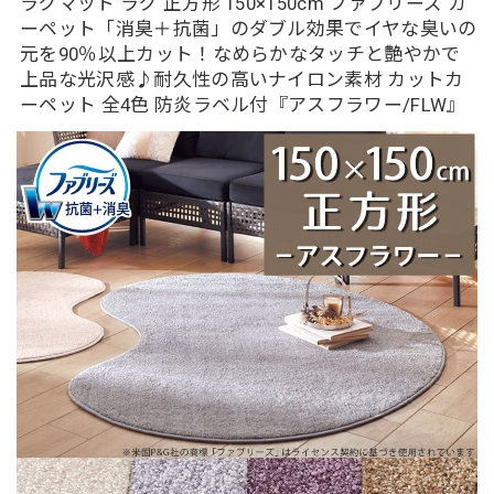
ラグマット ラグ 正方形 150×150cm ファブリーズ カ
ーペット「消臭＋抗菌」のダブル効果でイヤな臭いの
元を90％以上カット！なめらかなタッチと艶やかで
上品な光沢感♪耐久性の高いナイロン素材 カットカ
ーペット 全4色 防炎ラベル付『アスフラワー/FLW』