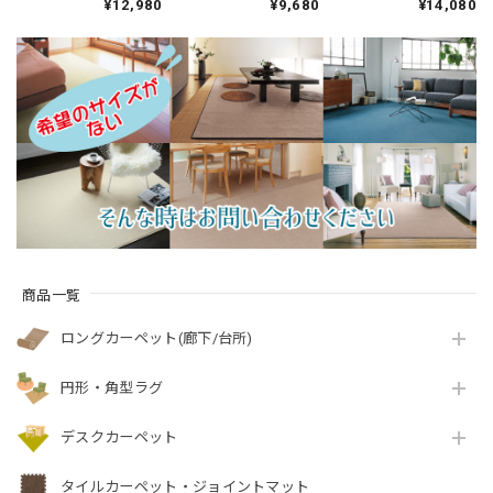
¥12,980
¥9,680
¥14,080
オイを365日サイクル
＋抗菌」のダブル効
＋抗菌」のダブル効
消臭！ 「トリプルフ
果でイヤな臭いの元
果でイヤな臭いの元
レッシュ®2」スミノ
を90％以上カット！
を90％以上カット！
エ 消臭カーペット 全
インテリアコーディ
シックな濃淡カラー
3色 防炎ラベル付『ウ
ネートしやすいシン
の杢調 ドットデザイ
ールスコット マドラ
プルな無地ループタ
ン 全4色 防炎ラベル
ス/WS-M』
イプ 全3色 防炎ラベ
付『アスエポッ
ル付『アスポップ
ク/EPC』
ル/PPL』
商品一覧
ロングカーペット(廊下/台所)
円形・角型ラグ
デスクカーペット
タイルカーペット・ジョイントマット