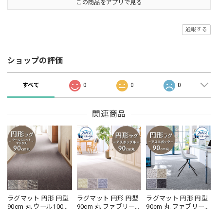
この商品をアプリで見る
通報する
ショップの評価
すべて
0
0
0
関連商品
ラグマット 円形 円型
ラグマット 円形 円型
ラグマット 円形 円型
90cm 丸 ウール100％
90cm 丸 ファブリー
90cm 丸 ファブリー
暮らしで気になるニ
ズ カーペット「消臭
ズ カーペット「消臭