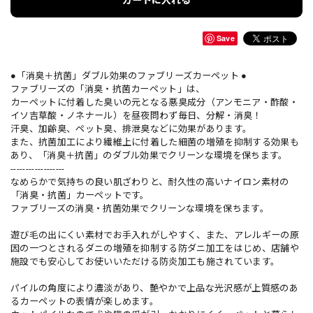
カートに入れる
Save
●「消臭＋抗菌」ダブル効果のファブリーズカーペット ●
ファブリーズの「消臭・抗菌カーペット」は、
カーペットに付着した臭いの元となる悪臭成分（アンモニア・酢酸・
イソ吉草酸・ノネナール）を昼夜問わず毎日、分解・消臭！
汗臭、加齢臭、ペット臭、排泄臭などに効果があります。
また、抗菌加工により繊維上に付着した細菌の増殖を抑制する効果も
あり、「消臭＋抗菌」のダブル効果でクリーンな環境を保ちます。
------------------
なめらかで気持ちの良い肌ざわりと、耐久性の高いナイロン素材の
「消臭・抗菌」カーペットです。
ファブリーズの消臭・抗菌効果でクリーンな環境を保ちます。
遊び毛の出にくい素材でお手入れがしやすく、また、アレルギーの原
因の一つとされるダニの増殖を抑制する防ダニ加工をはじめ、店舗や
施設でも安心してお使いいただける防炎加工も施されています。
パイルの角度により濃淡があり、艶やかで上品な光沢感が上質感のあ
るカーペットの表情が楽しめます。