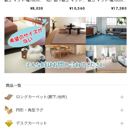
敷き マット 幅70cm×
地）廊下敷き マット
敷き マット 幅70cm×
長さ180cm 安心・安
幅70cm×長さ180cm
長さ180cm 伝統的な
¥8,030
¥10,560
¥17,380
全の「SEK 抗ウイル
薄型タイプでドアに
オリエントクラシッ
ス加工」+「SEK 制菌
ひっかかりにくい！
ク柄 繊細で華やかな
加工」雰囲気のある
高い耐久性と強力な
グレード感あるデザ
杢調 無地 ループタイ
はっ水・はつ油性の
イン 高密度で耐久性
プ 全5色 防炎ラベル
防汚ラグ 防炎ラベル
に優れたウィルトン
付『アスフューチャ
付『アスシャリオ
織カーペット 全3色
ー/FUT』
2/CRO』
防炎ラベル付『アス
ジェントル/GNT』
商品一覧
ロングカーペット(廊下/台所)
円形・角型ラグ
デスクカーペット