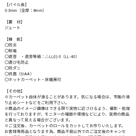
【パイル長】
5-3mm（全厚：8mm）
【裏 材】
ジュート
【機 能】
〇防炎
〇制電
〇遮音 ・遮音等級：△LL(I)-5〔LL-40〕
〇遊び毛防止
〇防ダニ
〇抗菌（SIAA）
〇ホットカーペット・床暖房可
【その他】
※カーペット自体が滑ることがあります。気になる場合は、市販の滑
り止めシートなどをご利用下さい。
※商品のイメージ画像はできる限り実物に近づけるよう、撮影・処理
を行っておりますが、モニターの種類や環境などにより、実際の商品
と異なって見える場合がございます。
※ご注文後、カーペットのロールをカットしてお作りいたします。
お客様専用品となります為、商品不良以外でのご注文後のキャンセ