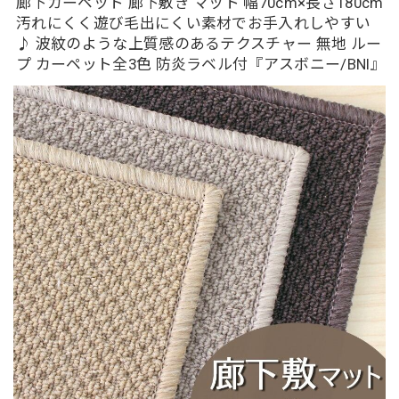
廊下カーペット 廊下敷き マット 幅70cm×長さ180cm
汚れにくく遊び毛出にくい素材でお手入れしやすい
♪ 波紋のような上質感のあるテクスチャー 無地 ルー
プ カーペット全3色 防炎ラベル付『アスボニー/BNI』