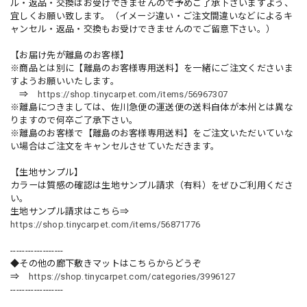
ル・返品・交換はお受けできませんので予めご了承下さいますよう、
宜しくお願い致します。（イメージ違い・ご注文間違いなどによるキ
ャンセル・返品・交換もお受けできませんのでご留意下さい。）
【お届け先が離島のお客様】
※商品とは別に【離島のお客様専用送料】を一緒にご注文くださいま
すようお願いいたします。
⇒
https://shop.tinycarpet.com/items/56967307
※離島につきましては、佐川急便の運送便の送料自体が本州とは異な
りますので何卒ご了承下さい。
※離島のお客様で【離島のお客様専用送料】をご注文いただいていな
い場合はご注文をキャンセルさせていただきます。
【生地サンプル】
カラーは質感の確認は生地サンプル請求（有料）をぜひご利用くださ
い。
生地サンプル請求はこちら⇒
https://shop.tinycarpet.com/items/56871776
------------------
◆その他の廊下敷きマットはこちらからどうぞ
⇒
https://shop.tinycarpet.com/categories/3996127
------------------