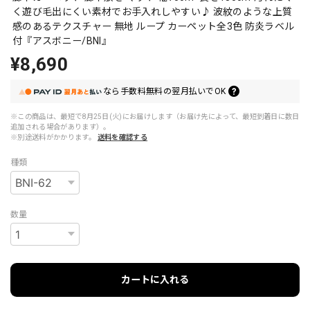
く遊び毛出にくい素材でお手入れしやすい♪ 波紋のような上質
感のあるテクスチャー 無地 ループ カーペット全3色 防炎ラベル
付『アスボニー/BNI』
¥8,690
なら
手数料無料の
翌月払いでOK
※この商品は、最短で8月25日(火)にお届けします（お届け先によって、最短到着日に数日
追加される場合があります）。
※別途送料がかかります。
送料を確認する
種類
数量
カートに入れる