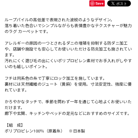
Save
ループパイルの高低差で表現された波紋のようなデザイン。
落ち着いた色合いでシンプルながらも表情豊かなテクスチャーが魅力
のラグ カーペットです。
アレルギーの原因の一つとされるダニの増殖を抑制する防ダニ加工
や、店舗や施設でも安心してお使いいただける防炎加工も施されてい
ます。
汚れにくく遊び毛の出にくいポリプロピレン素材でお手入れがしやす
いのも嬉しいポイント。
フチは同系色の糸で丁寧にロック加工を施しています。
裏材には天然繊維のジュート（黄麻）を使用。寸法安定性、強度に優
れています。
かろやかなタッチで、季節を問わず一年を通じて心地よくお使いいた
だけます。
廊下や玄関、キッチンやベッドの足元などにおすすめのサイズです。
【組 成】
ポリプロピレン100％（原着糸） ※日本製