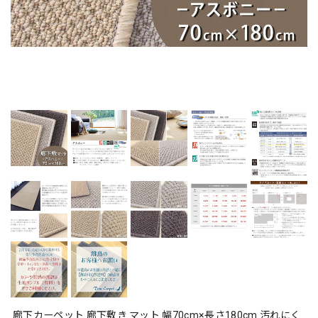
廊下カーペット 廊下敷き マット 幅70cm×長さ180cm 汚れにく