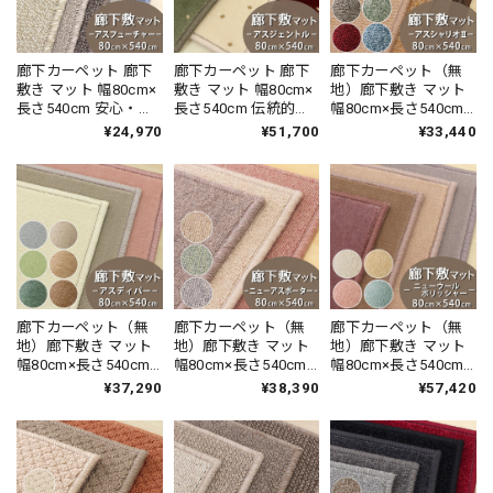
廊下カーペット 廊下
廊下カーペット 廊下
廊下カーペット（無
敷き マット 幅80cm×
敷き マット 幅80cm×
地）廊下敷き マット
長さ540cm 安心・安
長さ540cm 伝統的な
幅80cm×長さ540cm
全の「SEK 抗ウイル
オリエントクラシッ
薄型タイプでドアに
¥24,970
¥51,700
¥33,440
ス加工」+「SEK 制菌
ク柄 繊細で華やかな
ひっかかりにくい！
加工」雰囲気のある
グレード感あるデザ
高い耐久性と強力な
杢調 無地 ループタイ
イン 高密度で耐久性
はっ水・はつ油性の
プ 全5色 防炎ラベル
に優れたウィルトン
防汚ラグ 防炎ラベル
付『アスフューチャ
織カーペット 全3色
付『アスシャリオ
ー/FUT』
防炎ラベル付『アス
2/CRO』
ジェントル/GNT』
廊下カーペット（無
廊下カーペット（無
廊下カーペット（無
地）廊下敷き マット
地）廊下敷き マット
地）廊下敷き マット
幅80cm×長さ540cm
幅80cm×長さ540cm
幅80cm×長さ540cm
高い耐久性と強力な
防炎ラベル付 『ニュ
防炎ラベル付 『ニュ
¥37,290
¥38,390
¥57,420
はっ水・はつ油性の
ーアスポーター /
ーウールポリッシャ
防汚 ナイロンカーペ
NPT』 ラグ 日本製
ー / NWL』 ラグ 日本
ット 防炎ラベル付
製
『アスディパ
ー/DIP』