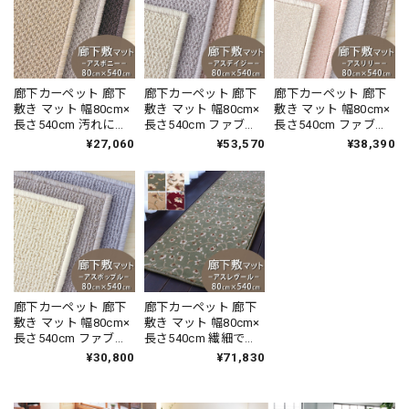
エ 消臭カーペット 無
エ 消臭カーペット 全
エ 消臭カーペット 無
地 全10色 防炎ラベル
3色 防炎ラベル付『ウ
地 全8色 防炎ラベル
付『ウールレック
ールスコット マドラ
付『ウールスコット
ス/WR』
ス/WS-M』
プレーン/WS-P』
廊下カーペット 廊下
廊下カーペット 廊下
廊下カーペット 廊下
敷き マット 幅80cm×
敷き マット 幅80cm×
敷き マット 幅80cm×
長さ540cm 汚れにく
長さ540cm ファブリ
長さ540cm ファブリ
く遊び毛出にくい素
ーズ カーペット「消
ーズ カーペット「消
¥27,060
¥53,570
¥38,390
材でお手入れしやす
臭＋抗菌」のダブル
臭＋抗菌」のダブル
い♪ 波紋のような上
効果でイヤな臭いの
効果でイヤな臭いの
質感のあるテクスチ
元を90％以上カッ
元を90％以上カッ
ャー 無地 ループ カー
ト！優しい色合いの
ト！高密度パイルで
ペット全3色 防炎ラベ
天然素材ウール100％
かろやかなタッチ 淡
ル付『アスボニ
無地 ループ カーペッ
い濃淡パイルの杢調
ー/BNI』
ト全4色 防炎ラベル付
無地 カットカーペッ
『アスデイジ
ト 全4色 防炎ラベル
ー/DSY』
付『アスリリー/LLY』
廊下カーペット 廊下
廊下カーペット 廊下
敷き マット 幅80cm×
敷き マット 幅80cm×
長さ540cm ファブリ
長さ540cm 繊細で華
ーズ カーペット「消
やかなグレード感あ
¥30,800
¥71,830
臭＋抗菌」のダブル
るデザイン 高密度で
効果でイヤな臭いの
耐久性に優れたウィ
元を90％以上カッ
ルトン織カーペット