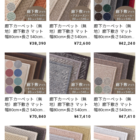
廊下カーペット（無
廊下カーペット（無
廊下カーペット（無
地）廊下敷き マット
地）廊下敷き マット
地）廊下敷き マット
幅80cm×長さ540cm
幅80cm×長さ540cm
幅80cm×長さ540cm
防炎ラベル付 『ニュ
無染色ウール100％ と
暮らしで気になるニ
¥38,390
¥72,600
¥42,240
ーアスワールド /
ソニーグループが開
オイを365日サイクル
NWR』 ラグ 日本製
発した新素材を使用
消臭！ 「トリプルフ
したサステナブル素
レッシュ?2」スミノ
材 カーペット 防炎ラ
エ 消臭カーペット 無
ベル付『アスシーズ
地 全10色 防炎ラベル
ン/SZN』
付『バンジュー
ル/BJ』
廊下カーペット（無
廊下カーペット（無
廊下カーペット（無
地）廊下敷き マット
地）廊下敷き マット
地）廊下敷き マット
幅80cm×長さ540cm
幅80cm×長さ540cm
幅80cm×長さ540cm
天然素材ウール100％
天然素材ウール100％
天然素材ウール100％
¥70,840
¥47,410
¥47,410
暮らしで気になるニ
暮らしで気になるニ
暮らしで気になるニ
オイを365日サイクル
オイを365日サイクル
オイを365日サイクル
消臭！ 「トリプルフ
消臭！ 「トリプルフ
消臭！ 「トリプルフ
レッシュ?2」スミノ
レッシュ?2」スミノ
レッシュ?2」スミノ