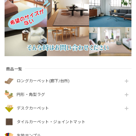
ト！インテリアコー
全4色 防炎ラベル付
ディネートしやすい
『アスレヴー
シンプルな無地ルー
ル/REV』
プタイプ 全3色 防炎
ラベル付『アスポッ
プル/PPL』
商品一覧
ロングカーペット(廊下/台所)
円形・角型ラグ
デスクカーペット
タイルカーペット・ジョイントマット
生地サンプル