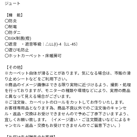
ジュート
【機 能】
〇防炎
〇制電
〇防ダニ
〇SEK制菌(橙)
〇遮音 ・遮音等級：△LL(I)-4〔LL-45〕
〇遊び毛防止
〇ホットカーペット・床暖房可
【その他】
※カーペット自体が滑ることがあります。気になる場合は、市販の滑
り止めシートなどをご利用下さい。
※商品のイメージ画像はできる限り実物に近づけるよう、撮影・処理
を行っておりますが、モニターの種類や環境などにより、実際の商品
と異なって見える場合がございます。
※ご注文後、カーペットのロールをカットしてお作りいたします。
お客様専用品となります為、商品不良以外でのご注文後のキャンセ
ル・返品・交換はお受けできませんので予めご了承下さいますよう、
宜しくお願い致します。（イメージ違い・ご注文間違いなどによるキ
ャンセル・返品・交換もお受けできませんのでご留意下さい。）