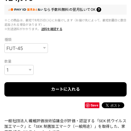
なら
手数料無料の
翌月払いでOK
※この商品は、最短で8月25日(火)にお届けします（お届け先によって、最短到着日に数日
追加される場合があります）。
※別途送料がかかります。
送料を確認する
種類
数量
カートに入れる
Save
一般社団法人 繊維評価技術協議会が評価・認証する「SEK 抗ウイルス
加工マーク」と「SEK 制菌加工マーク（一般用途）」を取得した、家