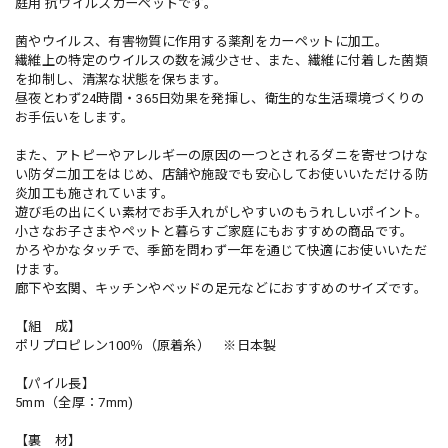
庭用 抗ウイルスカーペットです。
菌やウイルス、有害物質に作用する薬剤をカーペットに加工。
繊維上の特定のウイルスの数を減少させ、また、繊維に付着した菌類
を抑制し、清潔な状態を保ちます。
昼夜とわず24時間・365日効果を発揮し、衛生的な生活環境づくりの
お手伝いをします。
また、アトピーやアレルギーの原因の一つとされるダニを寄せつけな
い防ダニ加工をはじめ、店舗や施設でも安心してお使いいただける防
炎加工も施されています。
遊び毛の出にくい素材でお手入れがしやすいのもうれしいポイント。
小さなお子さまやペットと暮らすご家庭にもおすすめの商品です。
かろやかなタッチで、季節を問わず一年を通じて快適にお使いいただ
けます。
廊下や玄関、キッチンやベッドの足元などにおすすめのサイズです。
【組 成】
ポリプロピレン100％（原着糸） ※日本製
【パイル長】
5mm（全厚：7mm)
【裏 材】