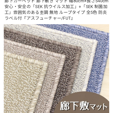
廊下カーペット 廊下敷き マット 幅80cm×長さ540cm
安心・安全の「SEK 抗ウイルス加工」+「SEK 制菌加
工」雰囲気のある杢調 無地 ループタイプ 全5色 防炎
ラベル付『アスフューチャー/FUT』