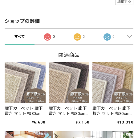
通報する
ショップの評価
すべて
0
0
0
関連商品
廊下カーペット 廊下
廊下カーペット 廊下
廊下カーペット 廊下
敷き マット 幅80cm×
敷き マット 幅80cm×
敷き マット 幅80cm×
長さ120cm 安心・安
長さ120cm 汚れにく
長さ120cm ファブリ
¥6,600
¥7,150
¥13,310
全の「SEK 抗ウイル
く遊び毛出にくい素
ーズ カーペット「消
ス加工」+「SEK 制菌
材でお手入れしやす
臭＋抗菌」のダブル
加工」雰囲気のある
い♪ 波紋のような上
効果でイヤな臭いの