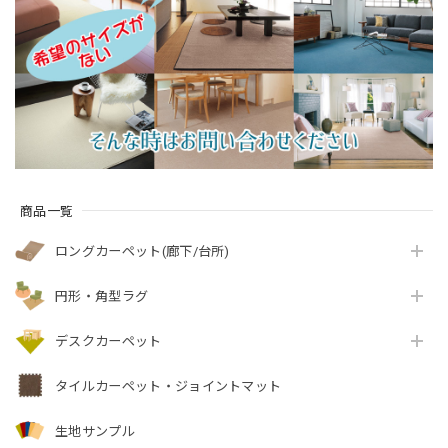
杢調 無地 ループタイ
質感のあるテクスチ
元を90％以上カッ
プ 全5色 防炎ラベル
ャー 無地 ループ カー
ト！優しい色合いの
付『アスフューチャ
ペット全3色 防炎ラベ
天然素材ウール100％
ー/FUT』
ル付『アスボニ
無地 ループ カーペッ
ー/BNI』
ト全4色 防炎ラベル付
『アスデイジ
ー/DSY』
商品一覧
ロングカーペット(廊下/台所)
円形・角型ラグ
デスクカーペット
タイルカーペット・ジョイントマット
生地サンプル