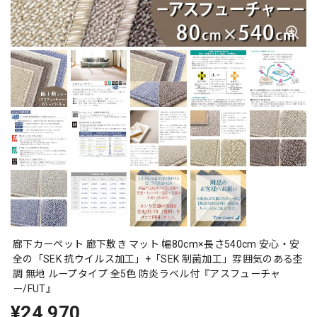
廊下カーペット 廊下敷き マット 幅80cm×長さ540cm 安心・安
全の「SEK 抗ウイルス加工」+「SEK 制菌加工」雰囲気のある杢
調 無地 ループタイプ 全5色 防炎ラベル付『アスフューチャ
ー/FUT』
¥24,970