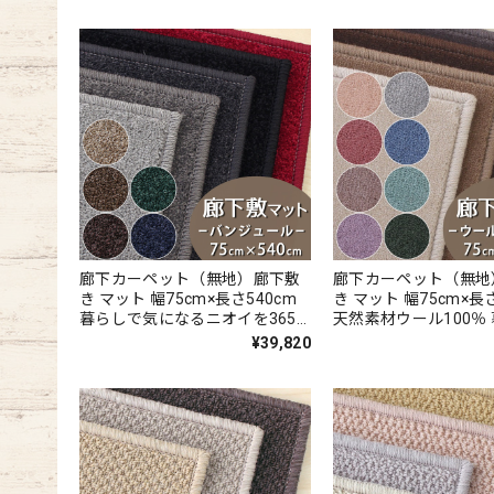
廊下カーペット（無地）廊下敷
廊下カーペット（無地
き マット 幅75cm×長さ540cm
き マット 幅75cm×長さ
暮らしで気になるニオイを365
天然素材ウール100％
日サイクル消臭！ 「トリプルフ
気になるニオイを365
¥39,820
レッシュ?2」スミノエ 消臭カー
ル消臭！ 「トリプル
ペット 無地 全10色 防炎ラベル
ュ?2」スミノエ 消臭
付『バンジュール/BJ』
無地 全10色 防炎ラ
ルレックス/WR』