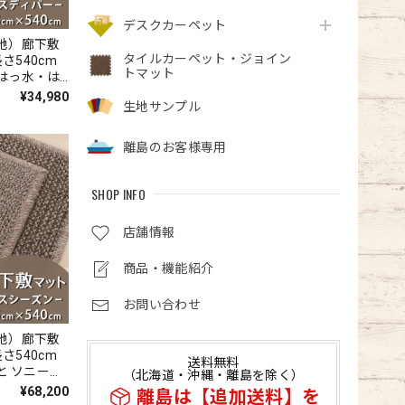
デスクカーペット
地）廊下敷
タイルカーペット・ジョイン
長さ540cm
トマット
はっ水・は
ロンカーペッ
¥34,980
生地サンプル
アスディパ
離島のお客様専用
SHOP INFO
店舗情報
商品・機能紹介
お問い合わせ
地）廊下敷
長さ540cm
送料無料
と ソニーグ
（北海道・沖縄・離島を除く）
素材を使用
¥68,200
離島は【追加送料】を
材 カーペッ