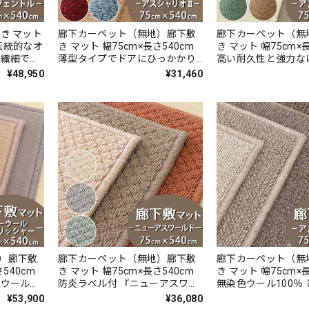
き マット
廊下カーペット（無地）廊下敷
廊下カーペット（無
 伝統的なオ
き マット 幅75cm×長さ540cm
き マット 幅75cm×
 繊細で華
薄型タイプでドアにひっかかり
高い耐久性と強力な
デザイン
にくい！高い耐久性と強力なは
つ油性の防汚 ナイ
¥48,950
¥31,460
たウィル
っ水・はつ油性の 防汚ラグ 防炎
ト 防炎ラベル付『
色 防炎ラ
ラベル付『アスシャリオ
ー/DIP』
/GNT』
2/CRO』
）廊下敷
廊下カーペット（無地）廊下敷
廊下カーペット（無
540cm
き マット 幅75cm×長さ540cm
き マット 幅75cm×
ーウールポ
防炎ラベル付 『ニューアスワー
無染色ウール100％ 
ラグ 日本製
ルド / NWR』 ラグ 日本製
ループが開発した新
¥53,900
¥36,080
したサステナブル素