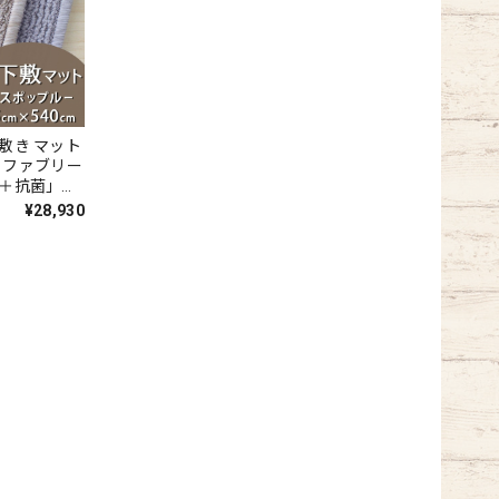
敷き マット
m ファブリー
臭＋抗菌」の
臭いの元を
¥28,930
インテリアコ
いシンプル
全3色 防炎
ル/PPL』