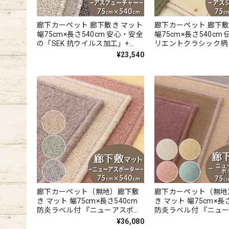
廊下カーペット 廊下敷き マット
廊下カーペット 廊下敷
幅75cm×長さ540cm 安心・安全
幅75cm×長さ540cm
の「SEK 抗ウイルス加工」+
リエントクラシック柄
「SEK 制菌加工」雰囲気のある
やかなグレード感ある
¥23,540
杢調 無地 ループタイプ 全5色 防
高密度で耐久性に優れ
炎ラベル付『アスフューチャ
トン織カーペット 全3
ー/FUT』
ベル付『アスジェントル
廊下カーペット（無地）廊下敷
廊下カーペット（無地
き マット 幅75cm×長さ540cm
き マット 幅75cm×長さ
防炎ラベル付 『ニューアスポー
防炎ラベル付 『ニュ
ター / NPT』 ラグ 日本製
リッシャー / NWL』 
¥36,080