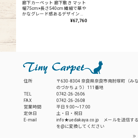
廊下カーペット 廊下敷き マット
幅75cm×長さ540cm 繊細で華や
かなグレード感あるデザイン 高
密度で耐久性に優れたウィルト
¥67,760
ン織カーペット 全4色 防炎ラベ
ル付『アスレヴール/REV』
住所
〒630-8304 奈良県奈良市南肘塚町（み
のづかちょう）111番地
TEL
0742-26-2606
FAX
0742-26-2608
営業時間
平日 9:00～17:00
定休日
土・日・祝日
E-mail
info★uedakaya.co.jp メールを送信
を@に変換してください