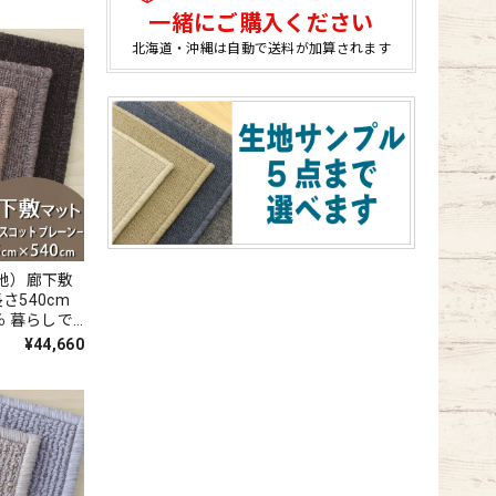
アスシーズ
一緒にご購入ください
北海道・沖縄は自動で送料が加算されます
地）廊下敷
長さ540cm
％ 暮らしで
5日サイク
¥44,660
ルフレッシ
臭カーペット
ベル付『ウー
WS-P』