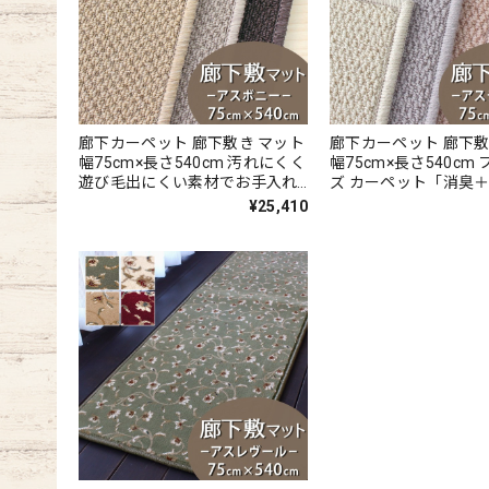
廊下カーペット 廊下敷き マット
廊下カーペット 廊下敷
幅75cm×長さ540cm 汚れにくく
幅75cm×長さ540cm
遊び毛出にくい素材でお手入れ
ズ カーペット「消臭
しやすい♪ 波紋のような上質感
ダブル効果でイヤな臭
¥25,410
のあるテクスチャー 無地 ループ
90％以上カット！優
カーペット全3色 防炎ラベル付
の天然素材ウール100％
『アスボニー/BNI』
ープ カーペット全4色
ル付『アスデイジー/D