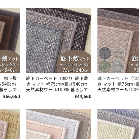
ト 防炎ラベル付『
ン/SZN』
）廊下敷
廊下カーペット（無地）廊下敷
廊下カーペット（無
540cm
き マット 幅75cm×長さ540cm
き マット 幅75cm×
 暮らしで
天然素材ウール100％ 暮らしで
天然素材ウール100
日サイク
気になるニオイを365日サイク
気になるニオイを36
¥66,660
¥44,660
フレッシ
ル消臭！ 「トリプルフレッシ
ル消臭！ 「トリプ
カーペット
ュ?2」スミノエ 消臭カーペット
ュ?2」スミノエ 消
ベル付『ウー
全3色 防炎ラベル付『ウールス
無地 全8色 防炎ラ
コット マドラス/WS-M』
ルスコット プレーン/