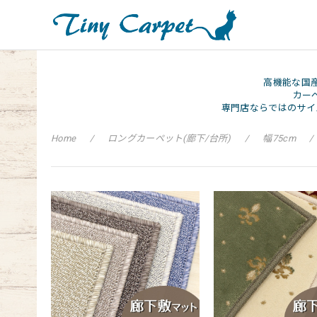
高機能な国
カー
専門店ならではのサイ
Home
ロングカーペット(廊下/台所)
幅75cm