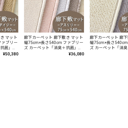
き マット
廊下カーペット 廊下敷き マット
廊下カーペット 廊下
 ファブリー
幅75cm×長さ540cm ファブリー
幅75cm×長さ540c
＋抗菌」の
ズ カーペット「消臭＋抗菌」の
ズ カーペット「消
いの元を
ダブル効果でイヤな臭いの元を
ダブル効果でイヤな
¥50,380
¥36,080
しい色合い
90％以上カット！高密度パイル
90％以上カット！
 無地 ル
でかろやかなタッチ 淡い濃淡パ
ーディネートしやす
 防炎ラベ
イルの杢調 無地 カットカーペッ
な無地ループタイプ 
SY』
ト 全4色 防炎ラベル付『アスリ
ラベル付『アスポップ
リー/LLY』