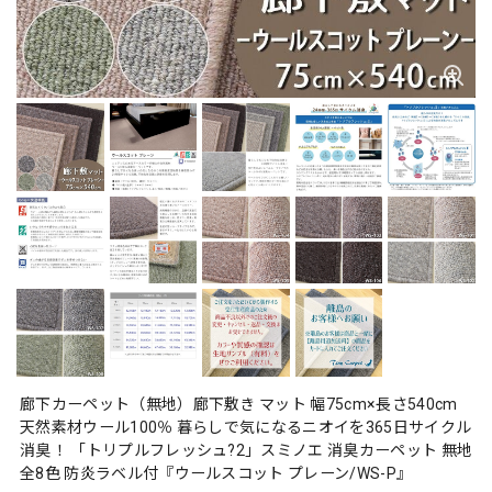
廊下カーペット（無地）廊下敷き マット 幅75cm×長さ540cm
天然素材ウール100％ 暮らしで気になるニオイを365日サイクル
消臭！ 「トリプルフレッシュ?2」スミノエ 消臭カーペット 無地
全8色 防炎ラベル付『ウールスコット プレーン/WS-P』