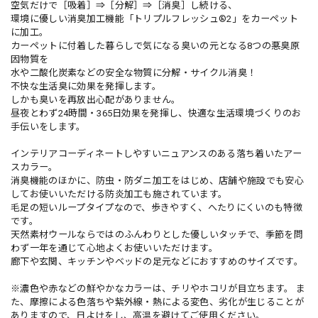
空気だけで［吸着］⇒［分解］⇒［消臭］し続ける、
環境に優しい消臭加工機能「トリプルフレッシュ®2」をカーペット
に加工。
カーペットに付着した暮らしで気になる臭いの元となる8つの悪臭原
因物質を
水や二酸化炭素などの安全な物質に分解・サイクル消臭！
不快な生活臭に効果を発揮します。
しかも臭いを再放出心配がありません。
昼夜とわず24時間・365日効果を発揮し、快適な生活環境づくりのお
手伝いをします。
インテリアコーディネートしやすいニュアンスのある落ち着いたアー
スカラー。
消臭機能のほかに、防虫・防ダニ加工をはじめ、店舗や施設でも安心
してお使いいただける防炎加工も施されています。
毛足の短いループタイプなので、歩きやすく、へたりにくいのも特徴
です。
天然素材ウールならではのふんわりとした優しいタッチで、季節を問
わず一年を通じて心地よくお使いいただけます。
廊下や玄関、キッチンやベッドの足元などにおすすめのサイズです。
※濃色や赤などの鮮やかなカラーは、チリやホコリが目立ちます。 ま
た、摩擦による色落ちや紫外線・熱による変色、劣化が生じることが
ありますので、日よけをし、高温を避けてご使用ください。