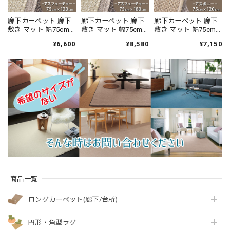
廊下カーペット 廊下
廊下カーペット 廊下
廊下カーペット 廊下
敷き マット 幅75cm×
敷き マット 幅75cm×
敷き マット 幅75cm×
長さ120cm 安心・安
長さ180cm 安心・安
長さ120cm 汚れにく
¥6,600
¥8,580
¥7,150
全の「SEK 抗ウイル
全の「SEK 抗ウイル
く遊び毛出にくい素
ス加工」+「SEK 制菌
ス加工」+「SEK 制菌
材でお手入れしやす
加工」雰囲気のある
加工」雰囲気のある
い♪ 波紋のような上
杢調 無地 ループタイ
杢調 無地 ループタイ
質感のあるテクスチ
プ 全5色 防炎ラベル
プ 全5色 防炎ラベル
ャー 無地 ループ カー
付『アスフューチャ
付『アスフューチャ
ペット全3色 防炎ラベ
ー/FUT』
ー/FUT』
ル付『アスボニ
ー/BNI』
商品一覧
ロングカーペット(廊下/台所)
円形・角型ラグ