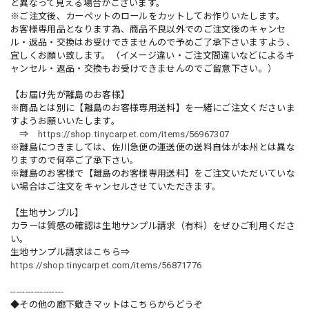
と異なって見える場合がございます。
※ご注文後、カーペットのロールをカットしてお作りいたします。
お客様専用品となります為、商品不良以外でのご注文後のキャンセ
ル・返品・交換はお受けできませんので予めご了承下さいますよう、
宜しくお願い致します。（イメージ違い・ご注文間違いなどによるキ
ャンセル・返品・交換もお受けできませんのでご留意下さい。）
【お届け先が離島のお客様】
※商品とは別に【離島のお客様専用送料】を一緒にご注文くださいま
すようお願いいたします。
⇒
https://shop.tinycarpet.com/items/56967307
※離島につきましては、佐川急便の運送便の送料自体が本州とは異な
りますので何卒ご了承下さい。
※離島のお客様で【離島のお客様専用送料】をご注文いただいていな
い場合はご注文をキャンセルさせていただきます。
【生地サンプル】
カラーは質感の確認は生地サンプル請求（有料）をぜひご利用くださ
い。
生地サンプル請求はこちら⇒
https://shop.tinycarpet.com/items/56871776
------------------
◆その他の廊下敷きマットはこちらからどうぞ