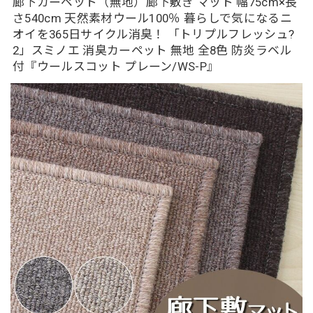
廊下カーペット（無地）廊下敷き マット 幅75cm×長
さ540cm 天然素材ウール100％ 暮らしで気になるニ
オイを365日サイクル消臭！ 「トリプルフレッシュ?
2」スミノエ 消臭カーペット 無地 全8色 防炎ラベル
付『ウールスコット プレーン/WS-P』