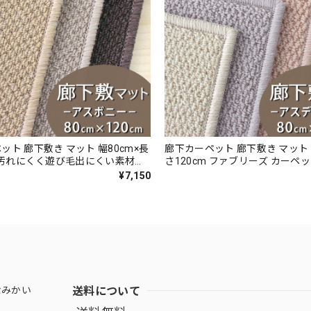
ット 廊下敷き マット 幅80cm×長
廊下カーペット 廊下敷き マット 
m 汚れにくく遊び毛出にくい素材で
さ120cm ファブリーズ カーペ
やすい♪ 波紋のような上質感の
抗菌」のダブル効果でイヤな臭
¥7,150
チャー 無地 ループ カーペット全
90％以上カット！優しい色合い
ラベル付『アスボニー/BNI』
ウール100％ 無地 ループ カー
防炎ラベル付『アスデイジー/DS
送料について
なみかい