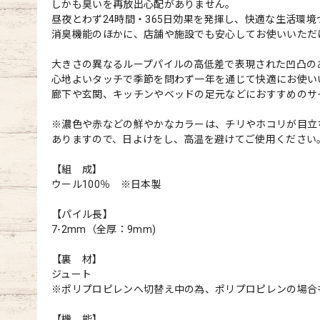
しかも臭いを再放出心配がありません。
昼夜とわず24時間・365日効果を発揮し、快適な生活環
消臭機能のほかに、店舗や施設でも安心してお使いいただ
大きさの異なるループパイルの高低差で表現された凹凸の
心地よいタッチで季節を問わず一年を通じて快適にお使い
廊下や玄関、キッチンやベッドの足元などにおすすめのサ
※濃色や赤などの鮮やかなカラーは、チリやホコリが目立
ありますので、日よけをし、高温を避けてご使用ください
【組 成】
ウール100％ ※日本製
【パイル長】
7-2mm（全厚：9mm)
【裏 材】
ジュート
※ポリプロピレンへ切替え中の為、ポリプロピレンの場合
【機 能】