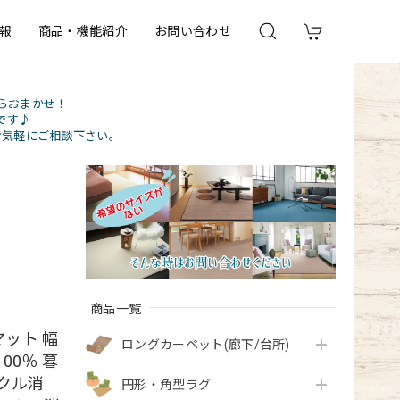
報
商品・機能紹介
お問い合わせ
らおまかせ！
です♪
お気軽にご相談下さい。
商品一覧
ット 幅
ロングカーペット(廊下/台所)
00％ 暮
クル消
円形・角型ラグ