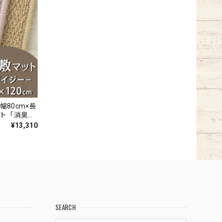
幅80cm×長
ット「消臭＋
いの元を
¥13,310
の天然素材
ペット全4色
Y』
SEARCH