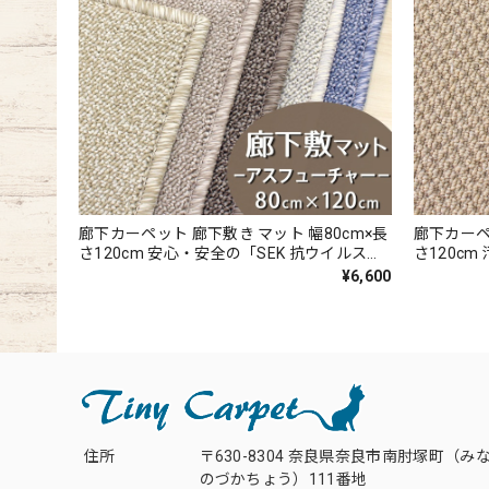
廊下カーペット 廊下敷き マット 幅80cm×長
廊下カーペ
さ120cm 安心・安全の「SEK 抗ウイルス加
さ120c
工」+「SEK 制菌加工」雰囲気のある杢調 無
お手入れし
¥6,600
地 ループタイプ 全5色 防炎ラベル付『アス
あるテクス
フューチャー/FUT』
3色 防炎
住所
〒630-8304 奈良県奈良市南肘塚町（み
のづかちょう）111番地