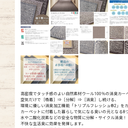
高密度でタッチ感のよい自然素材ウール100％の消臭カー
空気だけで［吸着］⇒［分解］⇒［消臭］し続ける、
環境に優しい消臭加工機能「トリプルフレッシュ®2」を
カーペットに付着した暮らしで気になる臭いの元となる8
水や二酸化炭素などの安全な物質に分解・サイクル消臭！
不快な生活臭に効果を発揮します。