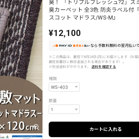
臭！ 「トリプルフレッシュ?2」ス
臭カーペット 全3色 防炎ラベル付
スコット マドラス/WS-M』
¥12,100
なら
手数料無料の
翌月払いで
※この商品は、最短で8月24日(月)にお届けします（お
最短到着日に数日追加される場合があります）。
※別途送料がかかります。
送料を確認する
種類
数量
カートに入れる