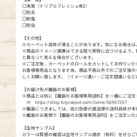
〇消臭（トリプルフレッシュ®2）
〇防炎
〇制電
〇防虫
【その他】
※カーペット自体が滑ることがあります。気になる場合は
※商品のイメージ画像はできる限り実物に近づけるよう、
と異なって見える場合がございます。
※ご注文後、カーペットのロールをカットしてお作りいた
お客様専用品となります為、商品不良以外でのご注文後の
しくお願い致します。（イメージ違い・ご注文間違いなど
【お届け先が離島のお客様】
※商品とは別に【離島のお客様専用送料】を一緒にご注文
⇒
https://shop.tinycarpet.com/items/56967307
※離島につきましては、佐川急便の運送便の送料自体が本
※離島のお客様で【離島のお客様専用送料】をご注文いた
【生地サンプル】
カラーは質感の確認は生地サンプル請求（有料）をぜひご