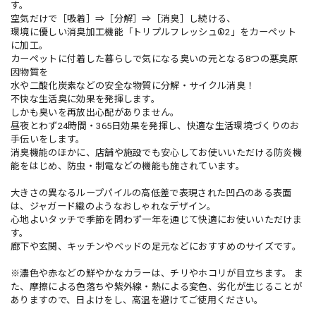
す。
空気だけで［吸着］⇒［分解］⇒［消臭］し続ける、
環境に優しい消臭加工機能「トリプルフレッシュ®2」をカーペット
に加工。
カーペットに付着した暮らしで気になる臭いの元となる8つの悪臭原
因物質を
水や二酸化炭素などの安全な物質に分解・サイクル消臭！
不快な生活臭に効果を発揮します。
しかも臭いを再放出心配がありません。
昼夜とわず24時間・365日効果を発揮し、快適な生活環境づくりのお
手伝いをします。
消臭機能のほかに、店舗や施設でも安心してお使いいただける防炎機
能をはじめ、防虫・制電などの機能も施されています。
大きさの異なるループパイルの高低差で表現された凹凸のある表面
は、ジャガード織のようなおしゃれなデザイン。
心地よいタッチで季節を問わず一年を通じて快適にお使いいただけま
す。
廊下や玄関、キッチンやベッドの足元などにおすすめのサイズです。
※濃色や赤などの鮮やかなカラーは、チリやホコリが目立ちます。 ま
た、摩擦による色落ちや紫外線・熱による変色、劣化が生じることが
ありますので、日よけをし、高温を避けてご使用ください。