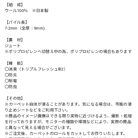
【組 成】
ウール100％ ※日本製
【パイル長】
7-2mm（全厚：9mm)
【裏 材】
ジュート
※ポリプロピレンへ切替え中の為、ポリプロピレンの場合もあります
【機 能】
〇消臭（トリプルフレッシュ®2）
〇防炎
〇制電
〇防虫
【その他】
※カーペット自体が滑ることがあります。気になる場合は、市販の滑
り止めシートなどをご利用下さい。
※商品のイメージ画像はできる限り実物に近づけるよう、撮影・処理
を行っておりますが、モニターの種類や環境などにより、実際の商品
と異なって見える場合がございます。
※ご注文後、カーペットのロールをカットしてお作りいたします。