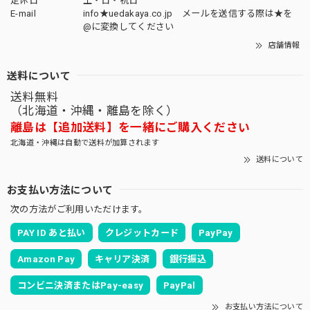
定休日
土・日・祝日
E-mail
info★uedakaya.co.jp メールを送信する際は★を
@に変換してください
店舗情報
送料について
送料無料
（北海道・沖縄・離島を除く）
離島は【追加送料】を一緒にご購入ください
北海道・沖縄は自動で送料が加算されます
送料について
お支払い方法について
次の方法がご利用いただけます。
PAY ID あと払い
クレジットカード
PayPay
Amazon Pay
キャリア決済
銀行振込
コンビニ決済またはPay-easy
PayPal
お支払い方法について