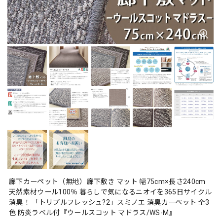
廊下カーペット（無地）廊下敷き マット 幅75cm×長さ240cm
天然素材ウール100％ 暮らしで気になるニオイを365日サイクル
消臭！ 「トリプルフレッシュ?2」スミノエ 消臭カーペット 全3
色 防炎ラベル付『ウールスコット マドラス/WS-M』