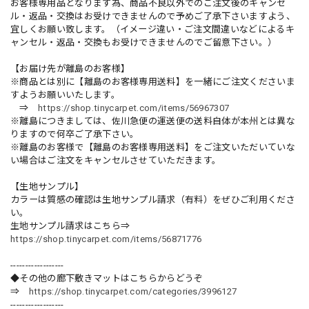
お客様専用品となります為、商品不良以外でのご注文後のキャンセ
ル・返品・交換はお受けできませんので予めご了承下さいますよう、
宜しくお願い致します。（イメージ違い・ご注文間違いなどによるキ
ャンセル・返品・交換もお受けできませんのでご留意下さい。）
【お届け先が離島のお客様】
※商品とは別に【離島のお客様専用送料】を一緒にご注文くださいま
すようお願いいたします。
⇒
https://shop.tinycarpet.com/items/56967307
※離島につきましては、佐川急便の運送便の送料自体が本州とは異な
りますので何卒ご了承下さい。
※離島のお客様で【離島のお客様専用送料】をご注文いただいていな
い場合はご注文をキャンセルさせていただきます。
【生地サンプル】
カラーは質感の確認は生地サンプル請求（有料）をぜひご利用くださ
い。
生地サンプル請求はこちら⇒
https://shop.tinycarpet.com/items/56871776
------------------
◆その他の廊下敷きマットはこちらからどうぞ
⇒
https://shop.tinycarpet.com/categories/3996127
------------------