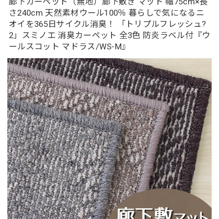
廊下カーペット（無地）廊下敷き マット 幅75cm×長
さ240cm 天然素材ウール100％ 暮らしで気になるニ
オイを365日サイクル消臭！ 「トリプルフレッシュ?
2」スミノエ 消臭カーペット 全3色 防炎ラベル付『ウ
ールスコット マドラス/WS-M』