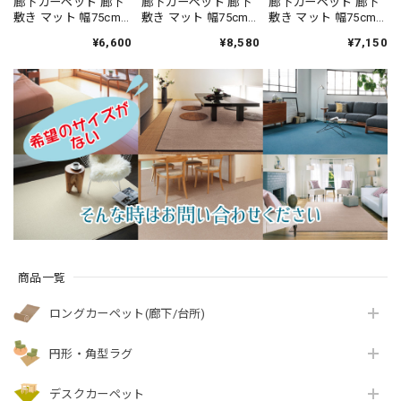
廊下カーペット 廊下
廊下カーペット 廊下
廊下カーペット 廊下
敷き マット 幅75cm×
敷き マット 幅75cm×
敷き マット 幅75cm×
長さ120cm 安心・安
長さ180cm 安心・安
長さ120cm 汚れにく
¥6,600
¥8,580
¥7,150
全の「SEK 抗ウイル
全の「SEK 抗ウイル
く遊び毛出にくい素
ス加工」+「SEK 制菌
ス加工」+「SEK 制菌
材でお手入れしやす
加工」雰囲気のある
加工」雰囲気のある
い♪ 波紋のような上
杢調 無地 ループタイ
杢調 無地 ループタイ
質感のあるテクスチ
プ 全5色 防炎ラベル
プ 全5色 防炎ラベル
ャー 無地 ループ カー
付『アスフューチャ
付『アスフューチャ
ペット全3色 防炎ラベ
ー/FUT』
ー/FUT』
ル付『アスボニ
ー/BNI』
商品一覧
ロングカーペット(廊下/台所)
円形・角型ラグ
デスクカーペット