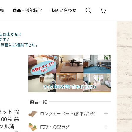
報
商品・機能紹介
お問い合わせ
らおまかせ！
です♪
お気軽にご相談下さい。
商品一覧
ット 幅
ロングカーペット(廊下/台所)
00％ 暮
クル消
円形・角型ラグ