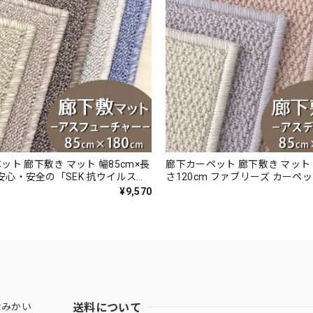
ット 廊下敷き マット 幅85cm×長
廊下カーペット 廊下敷き マット 
m 安心・安全の「SEK 抗ウイルス加
さ120cm ファブリーズ カーペ
EK 制菌加工」雰囲気のある杢調 無
抗菌」のダブル効果でイヤな臭
¥9,570
タイプ 全5色 防炎ラベル付『アス
90％以上カット！優しい色合い
ー/FUT』
ウール100％ 無地 ループ カー
防炎ラベル付『アスデイジー/DS
送料について
なみかい