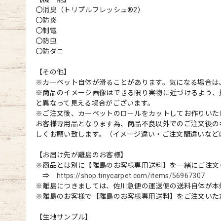
〇消臭（トリプルフレッシュ®2）
〇防炎
〇制電
〇防虫
〇防ダニ
【その他】
※カーペット自体が滑ることがあります。気になる場合は
※商品のイメージ画像はできる限り実物に近づけるよう、
と異なって見える場合がございます。
※ご注文後、カーペットのロールをカットしてお作りいた
お客様専用品となります為、商品不良以外でのご注文後の
しくお願い致します。（イメージ違い・ご注文間違いなど
【お届け先が離島のお客様】
※商品とは別に【離島のお客様専用送料】を一緒にご注文
⇒
https://shop.tinycarpet.com/items/56967307
※離島につきましては、佐川急便の運送便の送料自体が本
※離島のお客様で【離島のお客様専用送料】をご注文いた
【生地サンプル】