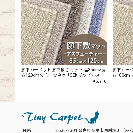
廊下カーペット 廊下敷き マット 幅85cm×長
廊下カーペ
さ120cm 安心・安全の「SEK 抗ウイルス加
さ180c
工」+「SEK 制菌加工」雰囲気のある杢調 無
工」+「S
¥6,710
地 ループタイプ 全5色 防炎ラベル付『アス
地 ループ
フューチャー/FUT』
フューチャ
住所
〒630-8304 奈良県奈良市南肘塚町（み