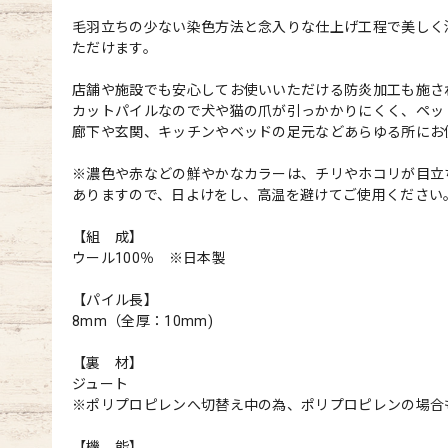
毛羽立ちの少ない染色方法と念入りな仕上げ工程で美しく
ただけます。
店舗や施設でも安心してお使いいただける防炎加工も施さ
カットパイルなので犬や猫の爪が引っかかりにくく、ペッ
廊下や玄関、キッチンやベッドの足元などあらゆる所にお
※濃色や赤などの鮮やかなカラーは、チリやホコリが目立
ありますので、日よけをし、高温を避けてご使用ください
【組 成】
ウール100％ ※日本製
【パイル長】
8mm（全厚：10mm)
【裏 材】
ジュート
※ポリプロピレンへ切替え中の為、ポリプロピレンの場合
【機 能】