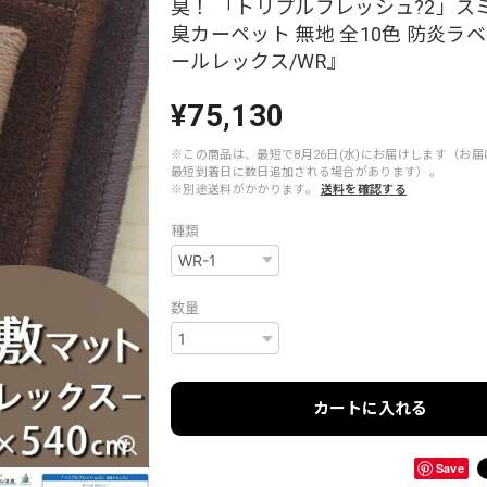
臭！ 「トリプルフレッシュ?2」ス
臭カーペット 無地 全10色 防炎ラ
ールレックス/WR』
¥75,130
※この商品は、最短で8月26日(水)にお届けします（お
最短到着日に数日追加される場合があります）。
※別途送料がかかります。
送料を確認する
種類
数量
カートに入れる
Save