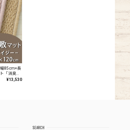
幅85cm×長
ット「消臭＋
いの元を
¥13,530
の天然素材
ペット全4色
Y』
SEARCH