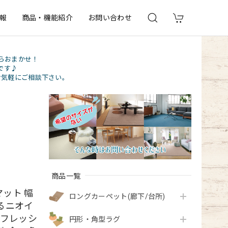
報
商品・機能紹介
お問い合わせ
らおまかせ！
です♪
お気軽にご相談下さい。
商品一覧
ット 幅
ロングカーペット(廊下/台所)
なるニオイ
ルフレッシ
円形・角型ラグ