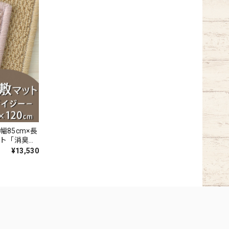
幅85cm×長
ット「消臭＋
いの元を
¥13,530
の天然素材
ペット全4色
Y』