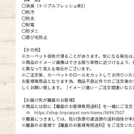
〇消臭（トリプルフレッシュ®2）
〇防汚
〇防炎
〇制電
〇防ダニ
〇遊び毛防止
【その他】
※カーペット自体が滑ることがあります。気になる場合は
※商品のイメージ画像はできる限り実物に近づけるよう、
と異なって見える場合がございます。
※ご注文後、カーペットのロールをカットしてお作りいた
お客様専用品となります為、商品不良以外でのご注文後の
しくお願い致します。（イメージ違い・ご注文間違いなど
【お届け先が離島のお客様】
※商品とは別に【離島のお客様専用送料】を一緒にご注文
⇒
https://shop.tinycarpet.com/items/56967307
※離島につきましては、佐川急便の運送便の送料自体が本
※離島のお客様で【離島のお客様専用送料】をご注文いた