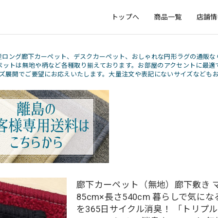
トップへ
商品一覧
店舗情
産ロング廊下カーペット、デスクカーペット、おしゃれな円形ラグの通販な
ペットは無地や柄など各種取り揃えております。お部屋のアクセントに最適
ズ展開でご要望にお応えいたします。大量注文や表記にないサイズなども
廊下カーペット（無地）廊下敷き マ
85cm×長さ540cm 暮らしで気に
を365日サイクル消臭！ 「トリプ