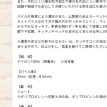
また、汚れにくい撥水防汚加工や遊び毛の出にくい素材で
店舗や施設でも安心してお使いいただける防炎加工も施さ
パイルの角度により濃淡があり、上質感のあるカーペット
カットパイルなので犬や猫の爪が引っかかりにくく、ペッ
かろやかなタッチで、季節を問わず一年を通じて快適にお
廊下や玄関、キッチンやベッドの足元などあらゆる所にお
※濃色や赤などの鮮やかなカラーは、チリやホコリが目立
ありますので、日よけをし、高温を避けてご使用ください
【組 成】
ナイロン100％（原着糸） ※日本製
【パイル長】
7mm（全厚：8.5mm)
【裏 材】
ジュート
※ポリプロピレンへ切替え中の為、ポリプロピレンの場合
【機 能】