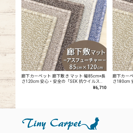
廊下カーペット 廊下敷き マット 幅85cm×長
廊下カーペ
さ120cm 安心・安全の「SEK 抗ウイルス加
さ180c
工」+「SEK 制菌加工」雰囲気のある杢調 無
工」+「S
¥6,710
地 ループタイプ 全5色 防炎ラベル付『アス
地 ループ
フューチャー/FUT』
フューチャ