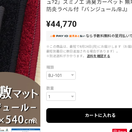
ュ?2」スミノエ 消臭カーペット 無地
防炎ラベル付『バンジュール/BJ』
¥44,770
なら
手数料無料の
翌月払いで
※この商品は、最短で8月24日(月)にお届けします（お
最短到着日に数日追加される場合があります）。
※別途送料がかかります。
送料を確認する
種類
数量
カートに入れる
Save