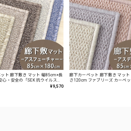
ット 廊下敷き マット 幅85cm×長
廊下カーペット 廊下敷き マット 
m 安心・安全の「SEK 抗ウイルス加
さ120cm ファブリーズ カーペ
EK 制菌加工」雰囲気のある杢調 無
抗菌」のダブル効果でイヤな臭
¥9,570
タイプ 全5色 防炎ラベル付『アス
90％以上カット！優しい色合い
ー/FUT』
ウール100％ 無地 ループ カー
防炎ラベル付『アスデイジー/DS