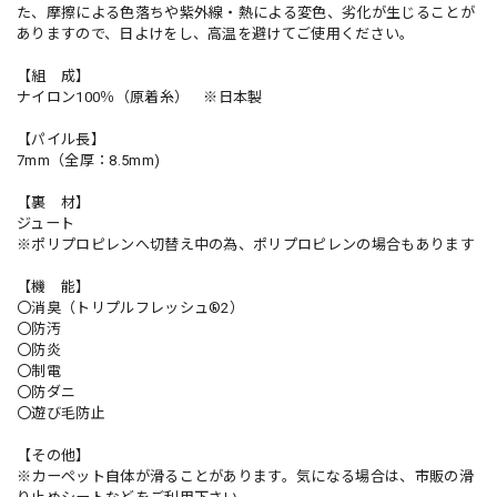
た、摩擦による色落ちや紫外線・熱による変色、劣化が生じることが
ありますので、日よけをし、高温を避けてご使用ください。
【組 成】
ナイロン100％（原着糸） ※日本製
【パイル長】
7mm（全厚：8.5mm)
【裏 材】
ジュート
※ポリプロピレンへ切替え中の為、ポリプロピレンの場合もあります
【機 能】
〇消臭（トリプルフレッシュ®2）
〇防汚
〇防炎
〇制電
〇防ダニ
〇遊び毛防止
【その他】
※カーペット自体が滑ることがあります。気になる場合は、市販の滑