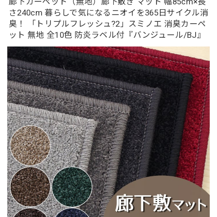
廊下カーペット（無地）廊下敷き マット 幅85cm×長
さ240cm 暮らしで気になるニオイを365日サイクル消
臭！ 「トリプルフレッシュ?2」スミノエ 消臭カーペ
ット 無地 全10色 防炎ラベル付『バンジュール/BJ』