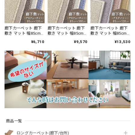
廊下カーペット 廊下
廊下カーペット 廊下
廊下カーペット 廊下
敷き マット 幅85cm×
敷き マット 幅85cm×
敷き マット 幅85cm×
長さ120cm 安心・安
長さ180cm 安心・安
長さ120cm ファブリ
¥6,710
¥9,570
¥13,530
全の「SEK 抗ウイル
全の「SEK 抗ウイル
ーズ カーペット「消
ス加工」+「SEK 制菌
ス加工」+「SEK 制菌
臭＋抗菌」のダブル
加工」雰囲気のある
加工」雰囲気のある
効果でイヤな臭いの
杢調 無地 ループタイ
杢調 無地 ループタイ
元を90％以上カッ
プ 全5色 防炎ラベル
プ 全5色 防炎ラベル
ト！優しい色合いの
付『アスフューチャ
付『アスフューチャ
天然素材ウール100％
ー/FUT』
ー/FUT』
無地 ループ カーペッ
ト全4色 防炎ラベル付
『アスデイジ
ー/DSY』
商品一覧
ロングカーペット(廊下/台所)