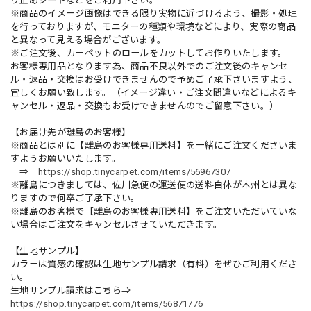
り止めシートなどをご利用下さい。
※商品のイメージ画像はできる限り実物に近づけるよう、撮影・処理
を行っておりますが、モニターの種類や環境などにより、実際の商品
と異なって見える場合がございます。
※ご注文後、カーペットのロールをカットしてお作りいたします。
お客様専用品となります為、商品不良以外でのご注文後のキャンセ
ル・返品・交換はお受けできませんので予めご了承下さいますよう、
宜しくお願い致します。（イメージ違い・ご注文間違いなどによるキ
ャンセル・返品・交換もお受けできませんのでご留意下さい。）
【お届け先が離島のお客様】
※商品とは別に【離島のお客様専用送料】を一緒にご注文くださいま
すようお願いいたします。
⇒
https://shop.tinycarpet.com/items/56967307
※離島につきましては、佐川急便の運送便の送料自体が本州とは異な
りますので何卒ご了承下さい。
※離島のお客様で【離島のお客様専用送料】をご注文いただいていな
い場合はご注文をキャンセルさせていただきます。
【生地サンプル】
カラーは質感の確認は生地サンプル請求（有料）をぜひご利用くださ
い。
生地サンプル請求はこちら⇒
https://shop.tinycarpet.com/items/56871776