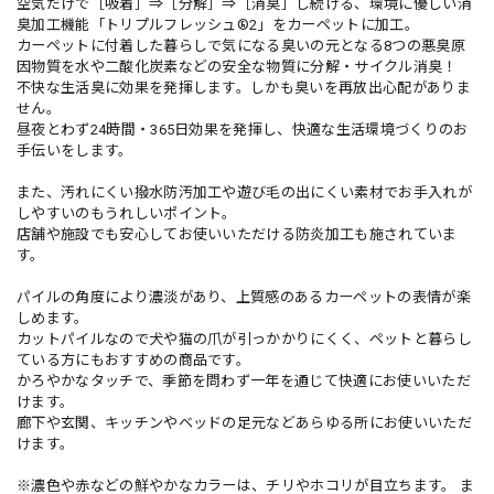
空気だけで［吸着］⇒［分解］⇒［消臭］し続ける、環境に優しい消
臭加工機能「トリプルフレッシュ®2」をカーペットに加工。
カーペットに付着した暮らしで気になる臭いの元となる8つの悪臭原
因物質を水や二酸化炭素などの安全な物質に分解・サイクル消臭！
不快な生活臭に効果を発揮します。しかも臭いを再放出心配がありま
せん。
昼夜とわず24時間・365日効果を発揮し、快適な生活環境づくりのお
手伝いをします。
また、汚れにくい撥水防汚加工や遊び毛の出にくい素材でお手入れが
しやすいのもうれしいポイント。
店舗や施設でも安心してお使いいただける防炎加工も施されていま
す。
パイルの角度により濃淡があり、上質感のあるカーペットの表情が楽
しめます。
カットパイルなので犬や猫の爪が引っかかりにくく、ペットと暮らし
ている方にもおすすめの商品です。
かろやかなタッチで、季節を問わず一年を通じて快適にお使いいただ
けます。
廊下や玄関、キッチンやベッドの足元などあらゆる所にお使いいただ
けます。
※濃色や赤などの鮮やかなカラーは、チリやホコリが目立ちます。 ま