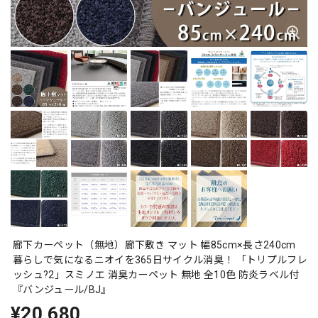
廊下カーペット（無地）廊下敷き マット 幅85cm×長さ240cm
暮らしで気になるニオイを365日サイクル消臭！ 「トリプルフレ
ッシュ?2」スミノエ 消臭カーペット 無地 全10色 防炎ラベル付
『バンジュール/BJ』
¥20,680