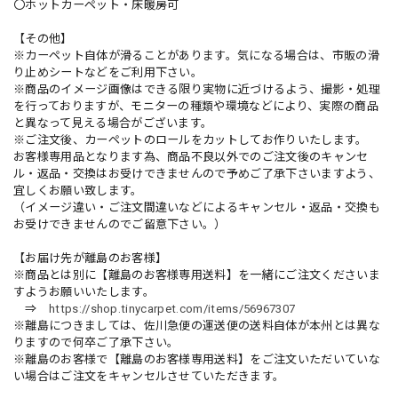
〇ホットカーペット・床暖房可
【その他】
※カーペット自体が滑ることがあります。気になる場合は、市販の滑
り止めシートなどをご利用下さい。
※商品のイメージ画像はできる限り実物に近づけるよう、撮影・処理
を行っておりますが、モニターの種類や環境などにより、実際の商品
と異なって見える場合がございます。
※ご注文後、カーペットのロールをカットしてお作りいたします。
お客様専用品となります為、商品不良以外でのご注文後のキャンセ
ル・返品・交換はお受けできませんので予めご了承下さいますよう、
宜しくお願い致します。
（イメージ違い・ご注文間違いなどによるキャンセル・返品・交換も
お受けできませんのでご留意下さい。）
【お届け先が離島のお客様】
※商品とは別に【離島のお客様専用送料】を一緒にご注文くださいま
すようお願いいたします。
⇒
https://shop.tinycarpet.com/items/56967307
※離島につきましては、佐川急便の運送便の送料自体が本州とは異な
りますので何卒ご了承下さい。
※離島のお客様で【離島のお客様専用送料】をご注文いただいていな
い場合はご注文をキャンセルさせていただきます。