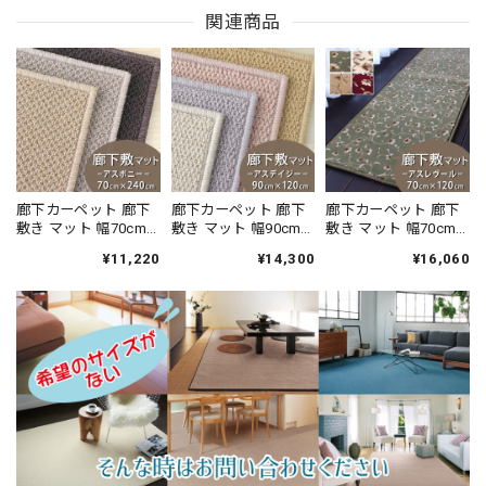
関連商品
廊下カーペット 廊下
廊下カーペット 廊下
廊下カーペット 廊下
敷き マット 幅70cm×
敷き マット 幅90cm×
敷き マット 幅70cm×
長さ240cm 汚れにく
長さ120cm ファブリ
長さ120cm 繊細で華
¥11,220
¥14,300
¥16,060
く遊び毛出にくい素
ーズ カーペット「消
やかなグレード感あ
材でお手入れしやす
臭＋抗菌」のダブル
るデザイン 高密度で
い♪ 波紋のような上
効果でイヤな臭いの
耐久性に優れたウィ
質感のあるテクスチ
元を90％以上カッ
ルトン織カーペット
ャー 無地 ループ カー
ト！優しい色合いの
全4色 防炎ラベル付
ペット全3色 防炎ラベ
天然素材ウール100％
『アスレヴー
ル付『アスボニ
無地 ループ カーペッ
ル/REV』
ー/BNI』
ト全4色 防炎ラベル付
『アスデイジ
ー/DSY』