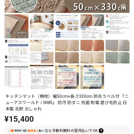
キッチンマット（無地）幅50cm×長さ330cm 防炎ラベル付 『ニ
ューアスワールド / NWR』 防汚 防ダニ 抗菌 制電 遊び毛防止 日
本製 北欧 おしゃれ
¥15,400
なら
手数料無料の
翌月払いでOK