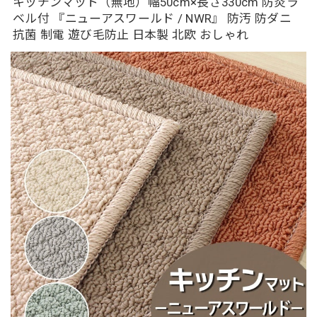
キッチンマット（無地）幅50cm×長さ330cm 防炎ラ
ベル付 『ニューアスワールド / NWR』 防汚 防ダニ
抗菌 制電 遊び毛防止 日本製 北欧 おしゃれ