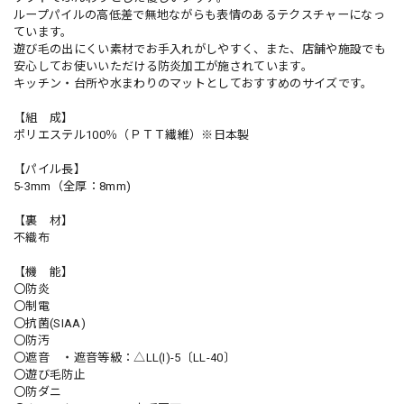
ループパイルの高低差で無地ながらも表情のあるテクスチャーになっ
ています。
遊び毛の出にくい素材でお手入れがしやすく、また、店舗や施設でも
安心してお使いいただける防炎加工が施されています。
キッチン・台所や水まわりのマットとしておすすめのサイズです。
【組 成】
ポリエステル100％（ＰＴＴ繊維）※日本製
【パイル長】
5-3mm（全厚：8mm)
【裏 材】
不織布
【機 能】
〇防炎
〇制電
〇抗菌(SIAA)
〇防汚
〇遮音 ・遮音等級：△LL(I)-5〔LL-40〕
〇遊び毛防止
〇防ダニ