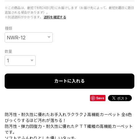
※この商品は、最短で8月24日(月)にお届けします（お届け先によって、最短到着日に数日
追加される場合があります）。
※別途送料がかかります。
送料を確認する
種類
数量
カートに入れる
Save
防汚性・耐久性に優れたお手入れラクラク♪高機能カーペット 全6色
びっくりするほど汚れが落ちる！
防汚性・弾力回復力・耐久性に優れたＰＴＴ繊維の高機能カーペット
です。
ソフトでふんわりとした優しいタッチ。