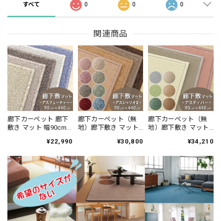
すべて
0
0
0
関連商品
廊下カーペット 廊下
廊下カーペット（無
廊下カーペット（無
敷き マット 幅90cm×
地）廊下敷き マット
地）廊下敷き マット
長さ440cm 安心・安
幅90cm×長さ440cm
幅90cm×長さ440cm
¥22,990
¥30,800
¥34,210
全の「SEK 抗ウイル
薄型タイプでドアに
高い耐久性と強力な
ス加工」+「SEK 制菌
ひっかかりにくい！
はっ水・はつ油性の
加工」雰囲気のある
高い耐久性と強力な
防汚 ナイロンカーペ
杢調 無地 ループタイ
はっ水・はつ油性の
ット 防炎ラベル付
プ 全5色 防炎ラベル
防汚ラグ 防炎ラベル
『アスディパ
付『アスフューチャ
付『アスシャリオ
ー/DIP』
ー/FUT』
2/CRO』