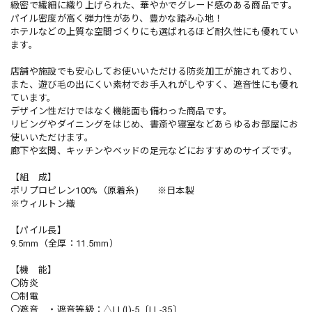
緻密で繊細に織り上げられた、華やかでグレード感のある商品です。
パイル密度が高く弾力性があり、豊かな踏み心地！
ホテルなどの上質な空間づくりにも選ばれるほど耐久性にも優れてい
ます。
店舗や施設でも安心してお使いいただける防炎加工が施されており、
また、遊び毛の出にくい素材でお手入れがしやすく、遮音性にも優れ
ています。
デザイン性だけではなく機能面も備わった商品です。
リビングやダイニングをはじめ、書斎や寝室などあらゆるお部屋にお
使いいただけます。
廊下や玄関、キッチンやベッドの足元などにおすすめのサイズです。
【組 成】
ポリプロピレン100%（原着糸) ※日本製
※ウィルトン織
【パイル長】
9.5mm（全厚：11.5mm）
【機 能】
〇防炎
〇制電
〇遮音 ・遮音等級：△LL(I)-5〔LL-35〕