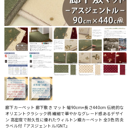
廊下カーペット 廊下敷き マット 幅90cm×長さ440cm 伝統的な
オリエントクラシック柄 繊細で華やかなグレード感あるデザイ
ン 高密度で耐久性に優れたウィルトン織カーペット 全3色 防炎
ラベル付『アスジェントル/GNT』