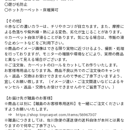
〇遊び毛防止
〇ホットカーペット・床暖房可
【その他】
※赤などの濃いカラーは、チリやホコリが目立ちます。また、摩擦に
よる色落ちや紫外線・熱による変色、劣化が生じることがあります。
※カーペット自体が滑ることがあります。気になる場合は、市販の滑
り止めシートなどをご利用下さい。
※商品のイメージ画像はできる限り実物に近づけるよう、撮影・処理
を行っておりますが、モニターの種類や環境などにより、実際の商品
と異なって見える場合がございます。
※ご注文後、カーペットのロールをカットしてお作りいたします。
お客様専用品となります為、商品不良以外でのご注文後のキャンセ
ル・返品・交換はお受けできませんので予めご了承下さいますよう、
宜しくお願い致します。（イメージ違い・ご注文間違いなどによるキ
ャンセル・返品・交換もお受けできませんのでご留意下さい。）
【お届け先が離島のお客様】
※商品とは別に【離島のお客様専用送料】を一緒にご注文くださいま
すようお願いいたします。
⇒
https://shop.tinycarpet.com/items/56967307
※離島につきましては、佐川急便の運送便の送料自体が本州とは異な
りますので何卒ご了承下さい。