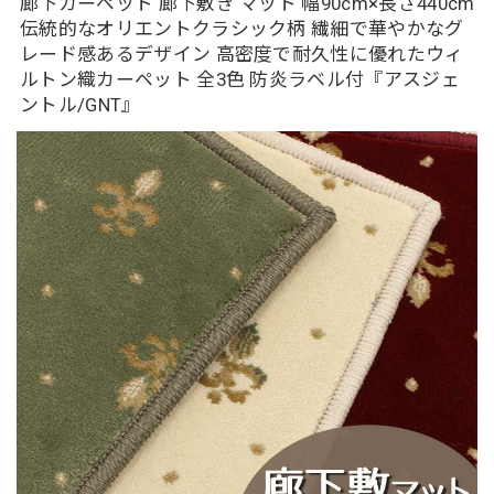
廊下カーペット 廊下敷き マット 幅90cm×長さ440cm
伝統的なオリエントクラシック柄 繊細で華やかなグ
レード感あるデザイン 高密度で耐久性に優れたウィ
ルトン織カーペット 全3色 防炎ラベル付『アスジェ
ントル/GNT』