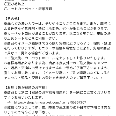
〇遊び毛防止
〇ホットカーペット・床暖房可
【その他】
※赤などの濃いカラーは、チリやホコリが目立ちます。また、摩擦に
よる色落ちや紫外線・熱による変色、劣化が生じることがあります。
※カーペット自体が滑ることがあります。気になる場合は、市販の滑
り止めシートなどをご利用下さい。
※商品のイメージ画像はできる限り実物に近づけるよう、撮影・処理
を行っておりますが、モニターの種類や環境などにより、実際の商品
と異なって見える場合がございます。
※ご注文後、カーペットのロールをカットしてお作りいたします。
お客様専用品となります為、商品不良以外でのご注文後のキャンセ
ル・返品・交換はお受けできませんので予めご了承下さいますよう、
宜しくお願い致します。（イメージ違い・ご注文間違いなどによるキ
ャンセル・返品・交換もお受けできませんのでご留意下さい。）
【お届け先が離島のお客様】
※商品とは別に【離島のお客様専用送料】を一緒にご注文くださいま
すようお願いいたします。
⇒
https://shop.tinycarpet.com/items/56967307
※離島につきましては、佐川急便の運送便の送料自体が本州とは異な
りますので何卒ご了承下さい。