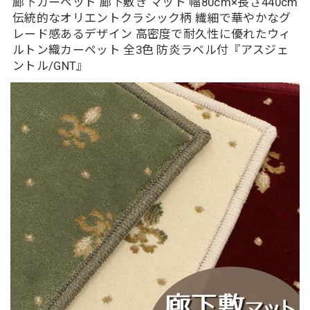
廊下カーペット 廊下敷き マット 幅80cm×長さ440cm
伝統的なオリエントクラシック柄 繊細で華やかなグ
レード感あるデザイン 高密度で耐久性に優れたウィ
ルトン織カーペット 全3色 防炎ラベル付『アスジェ
ントル/GNT』