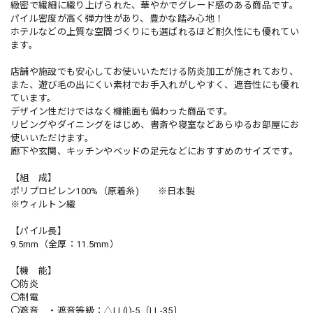
緻密で繊細に織り上げられた、華やかでグレード感のある商品です。
パイル密度が高く弾力性があり、豊かな踏み心地！
ホテルなどの上質な空間づくりにも選ばれるほど耐久性にも優れてい
ます。
店舗や施設でも安心してお使いいただける防炎加工が施されており、
また、遊び毛の出にくい素材でお手入れがしやすく、遮音性にも優れ
ています。
デザイン性だけではなく機能面も備わった商品です。
リビングやダイニングをはじめ、書斎や寝室などあらゆるお部屋にお
使いいただけます。
廊下や玄関、キッチンやベッドの足元などにおすすめのサイズです。
【組 成】
ポリプロピレン100%（原着糸) ※日本製
※ウィルトン織
【パイル長】
9.5mm（全厚：11.5mm）
【機 能】
〇防炎
〇制電
〇遮音 ・遮音等級：△LL(I)-5〔LL-35〕