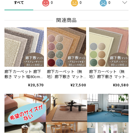
すべて
0
0
0
関連商品
廊下カーペット 廊下
廊下カーペット（無
廊下カーペット（無
敷き マット 幅80cm×
地）廊下敷き マット
地）廊下敷き マット
長さ440cm 安心・安
幅80cm×長さ440cm
幅80cm×長さ440cm
¥20,570
¥27,500
¥30,580
全の「SEK 抗ウイル
薄型タイプでドアに
高い耐久性と強力な
ス加工」+「SEK 制菌
ひっかかりにくい！
はっ水・はつ油性の
加工」雰囲気のある
高い耐久性と強力な
防汚 ナイロンカーペ
杢調 無地 ループタイ
はっ水・はつ油性の
ット 防炎ラベル付
プ 全5色 防炎ラベル
防汚ラグ 防炎ラベル
『アスディパ
付『アスフューチャ
付『アスシャリオ
ー/DIP』
ー/FUT』
2/CRO』