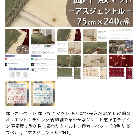
廊下カーペット 廊下敷き マット 幅75cm×長さ240cm 伝統的な
オリエントクラシック柄 繊細で華やかなグレード感あるデザイ
ン 高密度で耐久性に優れたウィルトン織カーペット 全3色 防炎
ラベル付『アスジェントル/GNT』