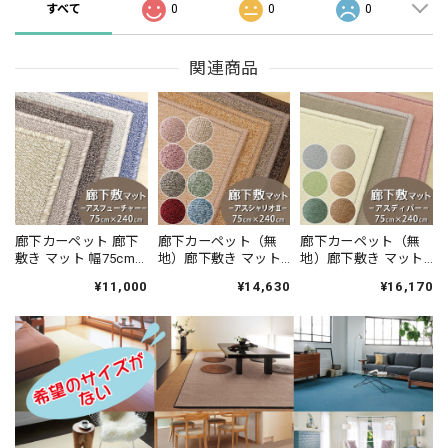
すべて
0
0
0
関連商品
廊下カーペット 廊下
廊下カーペット（無
廊下カーペット（無
敷き マット 幅75cm×
地）廊下敷き マット
地）廊下敷き マット
長さ240cm 安心・安
幅75cm×長さ240cm
幅75cm×長さ240cm
¥11,000
¥14,630
¥16,170
全の「SEK 抗ウイル
薄型タイプでドアに
高い耐久性と強力な
ス加工」+「SEK 制菌
ひっかかりにくい！
はっ水・はつ油性の
加工」雰囲気のある
高い耐久性と強力な
防汚 ナイロンカーペ
杢調 無地 ループタイ
はっ水・はつ油性の
ット 防炎ラベル付
プ 全5色 防炎ラベル
防汚ラグ 防炎ラベル
『アスディパ
付『アスフューチャ
付『アスシャリオ
ー/DIP』
ー/FUT』
2/CRO』