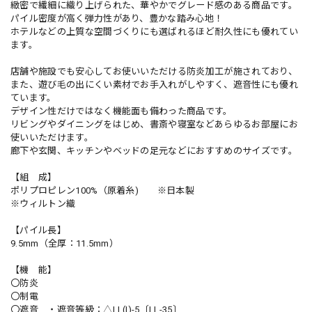
緻密で繊細に織り上げられた、華やかでグレード感のある商品です。
パイル密度が高く弾力性があり、豊かな踏み心地！
ホテルなどの上質な空間づくりにも選ばれるほど耐久性にも優れてい
ます。
店舗や施設でも安心してお使いいただける防炎加工が施されており、
また、遊び毛の出にくい素材でお手入れがしやすく、遮音性にも優れ
ています。
デザイン性だけではなく機能面も備わった商品です。
リビングやダイニングをはじめ、書斎や寝室などあらゆるお部屋にお
使いいただけます。
廊下や玄関、キッチンやベッドの足元などにおすすめのサイズです。
【組 成】
ポリプロピレン100%（原着糸) ※日本製
※ウィルトン織
【パイル長】
9.5mm（全厚：11.5mm）
【機 能】
〇防炎
〇制電
〇遮音 ・遮音等級：△LL(I)-5〔LL-35〕