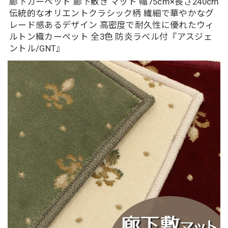
廊下カーペット 廊下敷き マット 幅75cm×長さ240cm
伝統的なオリエントクラシック柄 繊細で華やかなグ
レード感あるデザイン 高密度で耐久性に優れたウィ
ルトン織カーペット 全3色 防炎ラベル付『アスジェ
ントル/GNT』