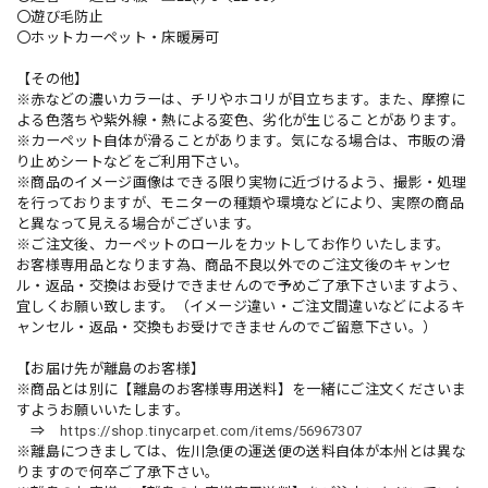
〇遊び毛防止
〇ホットカーペット・床暖房可
【その他】
※赤などの濃いカラーは、チリやホコリが目立ちます。また、摩擦に
よる色落ちや紫外線・熱による変色、劣化が生じることがあります。
※カーペット自体が滑ることがあります。気になる場合は、市販の滑
り止めシートなどをご利用下さい。
※商品のイメージ画像はできる限り実物に近づけるよう、撮影・処理
を行っておりますが、モニターの種類や環境などにより、実際の商品
と異なって見える場合がございます。
※ご注文後、カーペットのロールをカットしてお作りいたします。
お客様専用品となります為、商品不良以外でのご注文後のキャンセ
ル・返品・交換はお受けできませんので予めご了承下さいますよう、
宜しくお願い致します。（イメージ違い・ご注文間違いなどによるキ
ャンセル・返品・交換もお受けできませんのでご留意下さい。）
【お届け先が離島のお客様】
※商品とは別に【離島のお客様専用送料】を一緒にご注文くださいま
すようお願いいたします。
⇒
https://shop.tinycarpet.com/items/56967307
※離島につきましては、佐川急便の運送便の送料自体が本州とは異な
りますので何卒ご了承下さい。