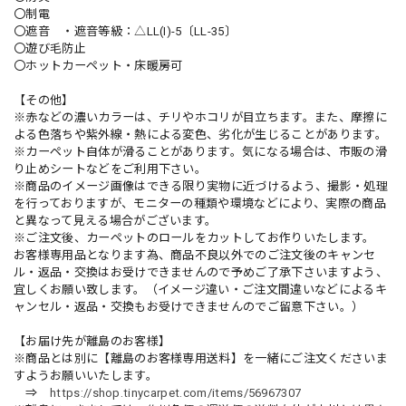
〇制電
〇遮音 ・遮音等級：△LL(I)-5〔LL-35〕
〇遊び毛防止
〇ホットカーペット・床暖房可
【その他】
※赤などの濃いカラーは、チリやホコリが目立ちます。また、摩擦に
よる色落ちや紫外線・熱による変色、劣化が生じることがあります。
※カーペット自体が滑ることがあります。気になる場合は、市販の滑
り止めシートなどをご利用下さい。
※商品のイメージ画像はできる限り実物に近づけるよう、撮影・処理
を行っておりますが、モニターの種類や環境などにより、実際の商品
と異なって見える場合がございます。
※ご注文後、カーペットのロールをカットしてお作りいたします。
お客様専用品となります為、商品不良以外でのご注文後のキャンセ
ル・返品・交換はお受けできませんので予めご了承下さいますよう、
宜しくお願い致します。（イメージ違い・ご注文間違いなどによるキ
ャンセル・返品・交換もお受けできませんのでご留意下さい。）
【お届け先が離島のお客様】
※商品とは別に【離島のお客様専用送料】を一緒にご注文くださいま
すようお願いいたします。
⇒
https://shop.tinycarpet.com/items/56967307