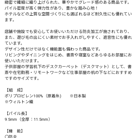
緻密で繊細に織り上げられた、華やかでグレード感のある商品です。
パイル密度が高く弾力性があり、豊かな踏み心地！
ホテルなどの上質な空間づくりにも選ばれるほど耐久性にも優れてい
ます。
店舗や施設でも安心してお使いいただける防炎加工が施されており、
また、遊び毛の出にくい素材でお手入れがしやすく、遮音性にも優れ
ています。
デザイン性だけではなく機能面も備わった商品です。
リビングやダイニングをはじめ、書斎や寝室などあらゆるお部屋にお
使いいただけます。
子供部屋の学習机下のデスクカーペット（デスクマット）として、書
斎や在宅勤務・リモートワークなど仕事部屋の机の下などにおすすめ
ですのサイズです。
【組 成】
ポリプロピレン100%（原着糸) ※日本製
※ウィルトン織
【パイル長】
9.5mm（全厚：11.5mm）
【機 能】
〇防炎