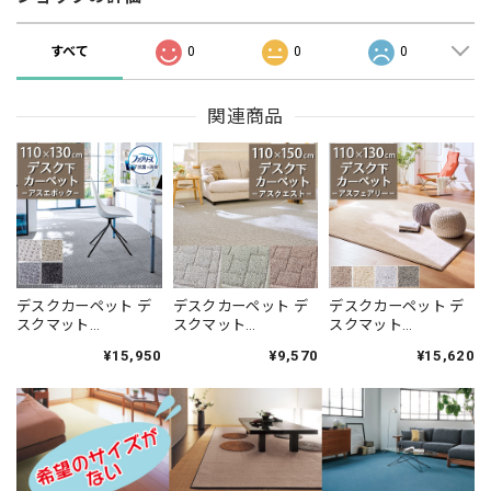
すべて
0
0
0
関連商品
デスクカーペット デ
デスクカーペット デ
デスクカーペット デ
スクマット
スクマット
スクマット
110×130cm ファブリ
110×150cm アース製
110×130cm 高い耐久
¥15,950
¥9,570
¥15,620
ーズ カーペット「消
薬との技術協力によ
性と強力なはっ水性
臭＋抗菌」のダブル
って生まれた防ダニ
の防汚カーペット！
効果でイヤな臭いの
カーペット♪落ち着
花粉やホコリが取れ
元を90％以上カッ
いたナチュラルな色
やすく日々のお手入
ト！シックな濃淡カ
合いとシンプルなデ
れ簡単♪落ち着いた
ラーの杢調 ドットデ
ザインが魅力 無地調
ニュアンスカラーの
ザイン 全4色 防炎ラ
幾何学柄 全3色 防炎
サキソニータイプ 無