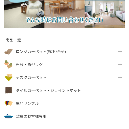
ベル付『アスエポッ
ラベル付『アスクエ
地 全4色 防炎ラベル
ク/EPC』
スト/QST』
付『アスフェアリ
ー/FAY』
商品一覧
ロングカーペット(廊下/台所)
円形・角型ラグ
デスクカーペット
タイルカーペット・ジョイントマット
生地サンプル
離島のお客様専用