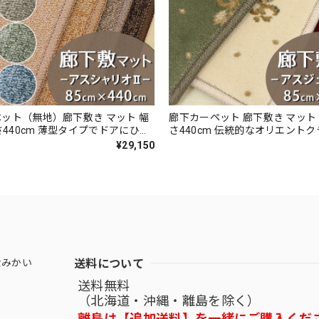
ット（無地）廊下敷き マット 幅
廊下カーペット 廊下敷き マット 
長さ440cm 薄型タイプでドアにひっ
さ440cm 伝統的なオリエント
くい！高い耐久性と強力なはっ水・
繊細で華やかなグレード感あるデ
¥29,150
 防汚ラグ 防炎ラベル付『アスシ
密度で耐久性に優れたウィルト
RO』
ト 全3色 防炎ラベル付『アスジ
ル/GNT』
送料について
なみかい
送料無料
（北海道・沖縄・離島を除く）
離島は【追加送料】を一緒にご購入くだ