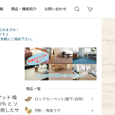
報
商品・機能紹介
お問い合わせ
らおまかせ！
です♪
お気軽にご相談下さい。
商品一覧
ット 幅
ロングカーペット(廊下/台所)
0％ と ソ
使用したサ
円形・角型ラグ