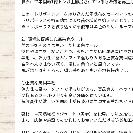
世界中で年間約1億トン以上排出されているもみ殻を再生
この「トリポーラス」を練り込んだ不織布をカーペットの
トリポーラスの抗菌効果により菌の増殖を抑えることで、
※トリポーラスを練り込んだ不織布は黒色のため、ループ
2．環境に配慮した無染色ウール
羊の毛をそのまま生かした無染色ウール。
染色や漂白をしないことで、水を汚さない地球環境にやさ
羊毛は、弾力性に富みソフトで温もりのある上質な英国産
自然本来の味わい深く、優しい色合いと風合いです。
肌ざわりはもちろん、弾力感があり歩き心地も快適です。
〇上質な英国羊毛
弾力性に富み、ソフトで温もりがある、高品質カーペット
の数あるウールの中でも高い評価を得ています。
気候変化が激しい英国の山岳丘陵地に生息する羊たちから
裏材には天然繊維のジュート（黄麻）を使用。寸法安定性
また、店舗や施設でも安心してお使いいただける防炎加工
リビングやダイニングをはじめ、子供部屋や書斎、寝室な