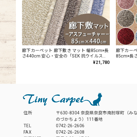
廊下カーペット 廊下敷き マット 幅85cm×長
廊下カーペ
さ440cm 安心・安全の「SEK 抗ウイルス加
85cm×
工」+「SEK 制菌加工」雰囲気のある杢調 無
かかりに
¥21,780
地 ループタイプ 全5色 防炎ラベル付『アス
はつ油性の
フューチャー/FUT』
ャリオ2/C
住所
〒630-8304 奈良県奈良市南肘塚町（み
のづかちょう）111番地
TEL
0742-26-2606
FAX
0742-26-2608