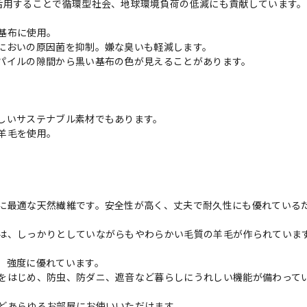
活用することで循環型社会、地球環境負荷の低減にも貢献しています。
基布に使用。
においの原因菌を抑制。嫌な臭いも軽減します。
パイルの隙間から黒い基布の色が見えることがあります。
しいサステナブル素材でもあります。
羊毛を使用。
に最適な天然繊維です。安全性が高く、丈夫で耐久性にも優れている
は、しっかりとしていながらもやわらかい毛質の羊毛が作られていま
、強度に優れています。
をはじめ、防虫、防ダニ、遮音など暮らしにうれしい機能が備わって
どあらゆるお部屋にお使いいただけます。