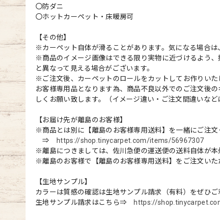
〇防ダニ
〇ホットカーペット・床暖房可
【その他】
※カーペット自体が滑ることがあります。気になる場合は
※商品のイメージ画像はできる限り実物に近づけるよう、
と異なって見える場合がございます。
※ご注文後、カーペットのロールをカットしてお作りいた
お客様専用品となります為、商品不良以外でのご注文後の
しくお願い致します。（イメージ違い・ご注文間違いなど
【お届け先が離島のお客様】
※商品とは別に【離島のお客様専用送料】を一緒にご注文
⇒
https://shop.tinycarpet.com/items/56967307
※離島につきましては、佐川急便の運送便の送料自体が本
※離島のお客様で【離島のお客様専用送料】をご注文いた
【生地サンプル】
カラーは質感の確認は生地サンプル請求（有料）をぜひご
生地サンプル請求はこちら⇒
https://shop.tinycarpet.