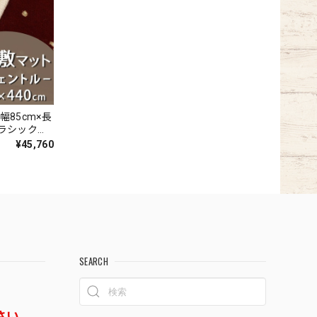
幅85cm×長
クラシック柄
ザイン 高
¥45,760
ン織カーペッ
ェント
SEARCH
さい