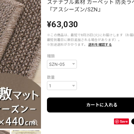
ステナブル素材 カーペット 防炎ラ
『アスシーズン/SZN』
¥63,030
※この商品は、最短で8月25日(火)にお届けします（お
最短到着日に数日追加される場合があります）。
※別途送料がかかります。
送料を確認する
種類
数量
カートに入れる
Save