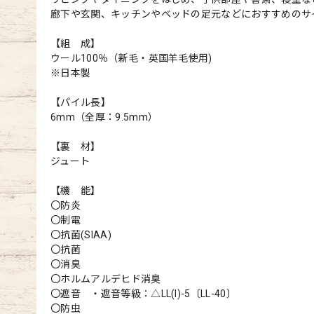
廊下や玄関、キッチンやベッドの足元などにおすすめのサ
【組 成】
ウール100％（新毛・英国羊毛使用)
※日本製
【パイル長】
6mm（全厚：9.5mm）
【裏 材】
ジュート
【機 能】
〇防炎
〇制電
〇抗菌(SIAA)
〇抗菌
〇消臭
〇ホルムアルデヒド消臭
〇遮音 ・遮音等級：△LL(I)-5〔LL-40〕
〇防虫