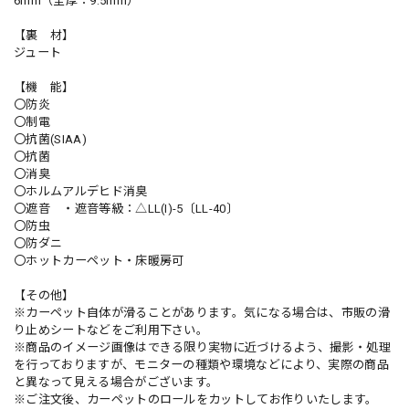
6mm（全厚：9.5mm）
【裏 材】
ジュート
【機 能】
〇防炎
〇制電
〇抗菌(SIAA)
〇抗菌
〇消臭
〇ホルムアルデヒド消臭
〇遮音 ・遮音等級：△LL(I)-5〔LL-40〕
〇防虫
〇防ダニ
〇ホットカーペット・床暖房可
【その他】
※カーペット自体が滑ることがあります。気になる場合は、市販の滑
り止めシートなどをご利用下さい。
※商品のイメージ画像はできる限り実物に近づけるよう、撮影・処理
を行っておりますが、モニターの種類や環境などにより、実際の商品
と異なって見える場合がございます。
※ご注文後、カーペットのロールをカットしてお作りいたします。