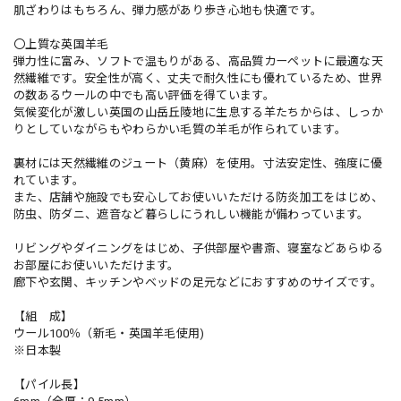
肌ざわりはもちろん、弾力感があり歩き心地も快適です。
〇上質な英国羊毛
弾力性に富み、ソフトで温もりがある、高品質カーペットに最適な天
然繊維です。安全性が高く、丈夫で耐久性にも優れているため、世界
の数あるウールの中でも高い評価を得ています。
気候変化が激しい英国の山岳丘陵地に生息する羊たちからは、しっか
りとしていながらもやわらかい毛質の羊毛が作られています。
裏材には天然繊維のジュート（黄麻）を使用。寸法安定性、強度に優
れています。
また、店舗や施設でも安心してお使いいただける防炎加工をはじめ、
防虫、防ダニ、遮音など暮らしにうれしい機能が備わっています。
リビングやダイニングをはじめ、子供部屋や書斎、寝室などあらゆる
お部屋にお使いいただけます。
廊下や玄関、キッチンやベッドの足元などにおすすめのサイズです。
【組 成】
ウール100％（新毛・英国羊毛使用)
※日本製
【パイル長】