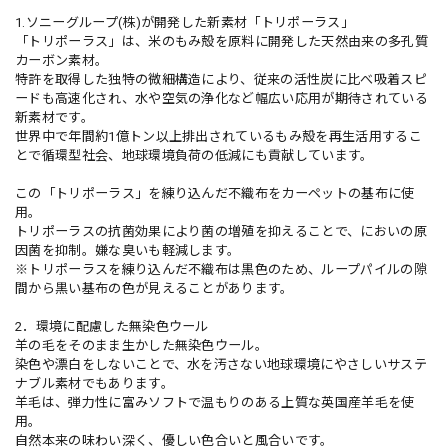
1.ソニーグループ(株)が開発した新素材「トリポーラス」
「トリポーラス」は、米のもみ殻を原料に開発した天然由来の多孔質
カーボン素材。
特許を取得した独特の微細構造により、従来の活性炭に比べ吸着スピ
ードも高速化され、水や空気の浄化など幅広い応用が期待されている
新素材です。
世界中で年間約1億トン以上排出されているもみ殻を再生活用するこ
とで循環型社会、地球環境負荷の低減にも貢献しています。
この「トリポーラス」を練り込んだ不織布をカーペットの基布に使
用。
トリポーラスの抗菌効果により菌の増殖を抑えることで、においの原
因菌を抑制。嫌な臭いも軽減します。
※トリポーラスを練り込んだ不織布は黒色のため、ループパイルの隙
間から黒い基布の色が見えることがあります。
2．環境に配慮した無染色ウール
羊の毛をそのまま生かした無染色ウール。
染色や漂白をしないことで、水を汚さない地球環境にやさしいサステ
ナブル素材でもあります。
羊毛は、弾力性に富みソフトで温もりのある上質な英国産羊毛を使
用。
自然本来の味わい深く、優しい色合いと風合いです。