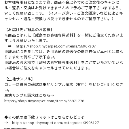
お客様専用品となります為、商品不良以外でのご注文後のキャンセ
ル・返品・交換はお受けできませんので予めご了承下さいますよう、
宜しくお願い致します。（イメージ違い・ご注文間違いなどによるキ
ャンセル・返品・交換もお受けできませんのでご留意下さい。）
【お届け先が離島のお客様】
※商品とは別に【離島のお客様専用送料】を一緒にご注文くださいま
すようお願いいたします。
⇒
https://shop.tinycarpet.com/items/56967307
※離島につきましては、佐川急便の運送便の送料自体が本州とは異な
りますので何卒ご了承下さい。
※離島のお客様で【離島のお客様専用送料】をご注文いただいていな
い場合はご注文をキャンセルさせていただきます。
【生地サンプル】
カラーは質感の確認は生地サンプル請求（有料）をぜひご利用くださ
い。
生地サンプル請求はこちら⇒
https://shop.tinycarpet.com/items/56871776
------------------
◆その他の廊下敷きマットはこちらからどうぞ
⇒
https://shop.tinycarpet.com/categories/3996127
------------------