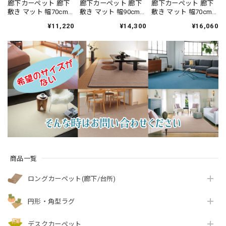
廊下カーペット 廊下
廊下カーペット 廊下
廊下カーペット 廊下
敷き マット 幅70cm×
敷き マット 幅90cm×
敷き マット 幅70cm×
長さ240cm 汚れにく
長さ120cm ファブリ
長さ120cm 繊細で華
¥11,220
¥14,300
¥16,060
く遊び毛出にくい素
ーズ カーペット「消
やかなグレード感あ
材でお手入れしやす
臭＋抗菌」のダブル
るデザイン 高密度で
い♪ 波紋のような上
効果でイヤな臭いの
耐久性に優れたウィ
質感のあるテクスチ
元を90％以上カッ
ルトン織カーペット
ャー 無地 ループ カー
ト！優しい色合いの
全4色 防炎ラベル付
ペット全3色 防炎ラベ
天然素材ウール100％
『アスレヴー
ル付『アスボニ
無地 ループ カーペッ
ル/REV』
ー/BNI』
ト全4色 防炎ラベル付
『アスデイジ
ー/DSY』
商品一覧
ロングカーペット(廊下/台所)
円形・角型ラグ
デスクカーペット