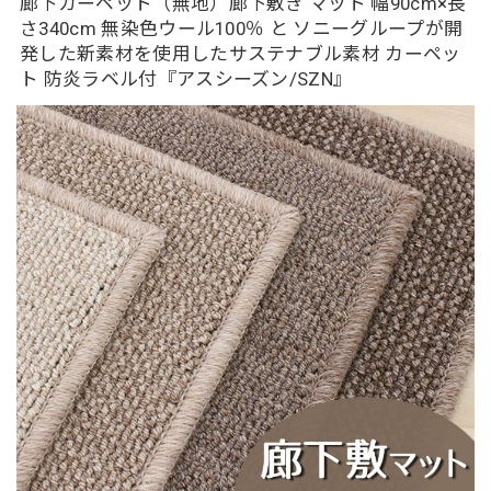
廊下カーペット（無地）廊下敷き マット 幅90cm×長
さ340cm 無染色ウール100％ と ソニーグループが開
発した新素材を使用したサステナブル素材 カーペッ
ト 防炎ラベル付『アスシーズン/SZN』