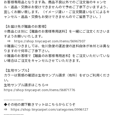
お客様専用品となります為、商品不良以外でのご注文後のキャンセ
ル・返品・交換はお受けできませんので予めご了承下さいますよう、
宜しくお願い致します。（イメージ違い・ご注文間違いなどによるキ
ャンセル・返品・交換もお受けできませんのでご留意下さい。）
【お届け先が離島のお客様】
※商品とは別に【離島のお客様専用送料】を一緒にご注文くださいま
すようお願いいたします。
⇒
https://shop.tinycarpet.com/items/56967307
※離島につきましては、佐川急便の運送便の送料自体が本州とは異な
りますので何卒ご了承下さい。
※離島のお客様で【離島のお客様専用送料】をご注文いただいていな
い場合はご注文をキャンセルさせていただきます。
【生地サンプル】
カラーは質感の確認は生地サンプル請求（有料）をぜひご利用くださ
い。
生地サンプル請求はこちら⇒
https://shop.tinycarpet.com/items/56871776
------------------
◆その他の廊下敷きマットはこちらからどうぞ
⇒
https://shop.tinycarpet.com/categories/3996127
------------------