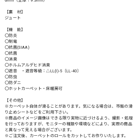
6mm（全厚：9.5mm）
【裏 材】
ジュート
【機 能】
〇防炎
〇制電
〇抗菌(SIAA)
〇抗菌
〇消臭
〇ホルムアルデヒド消臭
〇遮音 ・遮音等級：△LL(I)-5〔LL-40〕
〇防虫
〇防ダニ
〇ホットカーペット・床暖房可
【その他】
※カーペット自体が滑ることがあります。気になる場合は、市販の滑
り止めシートなどをご利用下さい。
※商品のイメージ画像はできる限り実物に近づけるよう、撮影・処理
を行っておりますが、モニターの種類や環境などにより、実際の商品
と異なって見える場合がございます。
※ご注文後、カーペットのロールをカットしてお作りいたします。