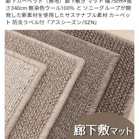
廊下カーペット（無地）廊下敷き マット 幅75cm×長
さ340cm 無染色ウール100％ と ソニーグループが開
発した新素材を使用したサステナブル素材 カーペッ
ト 防炎ラベル付『アスシーズン/SZN』