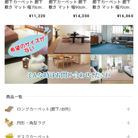
廊下カーペット 廊下
廊下カーペット 廊下
廊下カーペット 廊下
敷き マット 幅70cm×
敷き マット 幅90cm×
敷き マット 幅70cm×
長さ240cm 汚れにく
長さ120cm ファブリ
長さ120cm 繊細で華
¥11,220
¥14,300
¥16,060
く遊び毛出にくい素
ーズ カーペット「消
やかなグレード感あ
材でお手入れしやす
臭＋抗菌」のダブル
るデザイン 高密度で
い♪ 波紋のような上
効果でイヤな臭いの
耐久性に優れたウィ
質感のあるテクスチ
元を90％以上カッ
ルトン織カーペット
ャー 無地 ループ カー
ト！優しい色合いの
全4色 防炎ラベル付
ペット全3色 防炎ラベ
天然素材ウール100％
『アスレヴー
ル付『アスボニ
無地 ループ カーペッ
ル/REV』
ー/BNI』
ト全4色 防炎ラベル付
『アスデイジ
ー/DSY』
商品一覧
ロングカーペット(廊下/台所)
円形・角型ラグ
デスクカーペット