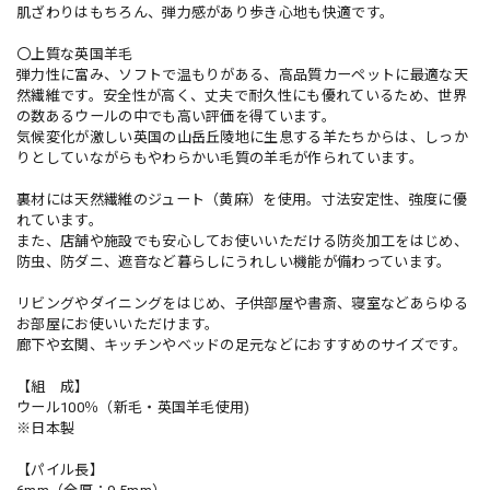
肌ざわりはもちろん、弾力感があり歩き心地も快適です。
〇上質な英国羊毛
弾力性に富み、ソフトで温もりがある、高品質カーペットに最適な天
然繊維です。安全性が高く、丈夫で耐久性にも優れているため、世界
の数あるウールの中でも高い評価を得ています。
気候変化が激しい英国の山岳丘陵地に生息する羊たちからは、しっか
りとしていながらもやわらかい毛質の羊毛が作られています。
裏材には天然繊維のジュート（黄麻）を使用。寸法安定性、強度に優
れています。
また、店舗や施設でも安心してお使いいただける防炎加工をはじめ、
防虫、防ダニ、遮音など暮らしにうれしい機能が備わっています。
リビングやダイニングをはじめ、子供部屋や書斎、寝室などあらゆる
お部屋にお使いいただけます。
廊下や玄関、キッチンやベッドの足元などにおすすめのサイズです。
【組 成】
ウール100％（新毛・英国羊毛使用)
※日本製
【パイル長】