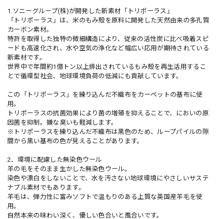
1.ソニーグループ(株)が開発した新素材「トリポーラス」
「トリポーラス」は、米のもみ殻を原料に開発した天然由来の多孔質
カーボン素材。
特許を取得した独特の微細構造により、従来の活性炭に比べ吸着スピ
ードも高速化され、水や空気の浄化など幅広い応用が期待されている
新素材です。
世界中で年間約1億トン以上排出されているもみ殻を再生活用するこ
とで循環型社会、地球環境負荷の低減にも貢献しています。
この「トリポーラス」を練り込んだ不織布をカーペットの基布に使
用。
トリポーラスの抗菌効果により菌の増殖を抑えることで、においの原
因菌を抑制。嫌な臭いも軽減します。
※トリポーラスを練り込んだ不織布は黒色のため、ループパイルの隙
間から黒い基布の色が見えることがあります。
2．環境に配慮した無染色ウール
羊の毛をそのまま生かした無染色ウール。
染色や漂白をしないことで、水を汚さない地球環境にやさしいサステ
ナブル素材でもあります。
羊毛は、弾力性に富みソフトで温もりのある上質な英国産羊毛を使
用。
自然本来の味わい深く、優しい色合いと風合いです。