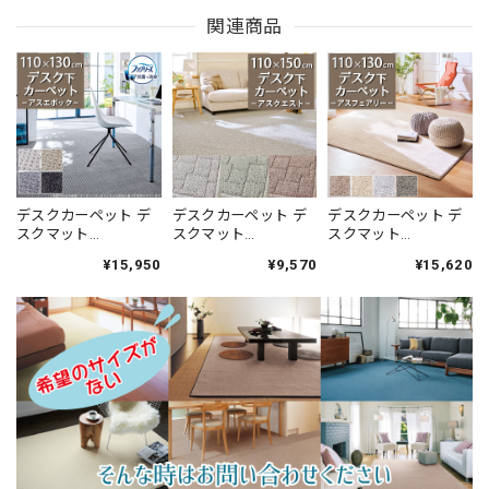
関連商品
デスクカーペット デ
デスクカーペット デ
デスクカーペット デ
スクマット
スクマット
スクマット
110×130cm ファブリ
110×150cm アース製
110×130cm 高い耐久
¥15,950
¥9,570
¥15,620
ーズ カーペット「消
薬との技術協力によ
性と強力なはっ水性
臭＋抗菌」のダブル
って生まれた防ダニ
の防汚カーペット！
効果でイヤな臭いの
カーペット♪落ち着
花粉やホコリが取れ
元を90％以上カッ
いたナチュラルな色
やすく日々のお手入
ト！シックな濃淡カ
合いとシンプルなデ
れ簡単♪落ち着いた
ラーの杢調 ドットデ
ザインが魅力 無地調
ニュアンスカラーの
ザイン 全4色 防炎ラ
幾何学柄 全3色 防炎
サキソニータイプ 無
ベル付『アスエポッ
ラベル付『アスクエ
地 全4色 防炎ラベル
ク/EPC』
スト/QST』
付『アスフェアリ
ー/FAY』