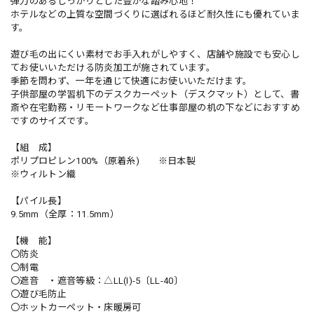
弾力のあるしっかりとした豊かな踏み心地！
ホテルなどの上質な空間づくりに選ばれるほど耐久性にも優れていま
す。
遊び毛の出にくい素材でお手入れがしやすく、店舗や施設でも安心し
てお使いいただける防炎加工が施されています。
季節を問わず、一年を通じて快適にお使いいただけます。
子供部屋の学習机下のデスクカーペット（デスクマット）として、書
斎や在宅勤務・リモートワークなど仕事部屋の机の下などにおすすめ
ですのサイズです。
【組 成】
ポリプロピレン100%（原着糸) ※日本製
※ウィルトン織
【パイル長】
9.5mm（全厚：11.5mm）
【機 能】
〇防炎
〇制電
〇遮音 ・遮音等級：△LL(I)-5〔LL-40〕
〇遊び毛防止
〇ホットカーペット・床暖房可