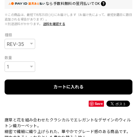
なら
手数料無料の
翌月払いでOK
※この商品は、最短で8月25日(火)にお届けします（お届け先によって、最短到着日に数日
追加される場合があります）。
※別途送料がかかります。
送料を確認する
種類
数量
カートに入れる
Save
唐草と花を組み合わせたクラシカルでエレガントなデザインのウィル
トン織カーペット。
緻密で繊細に織り上げられた、華やかでグレード感のある商品です。