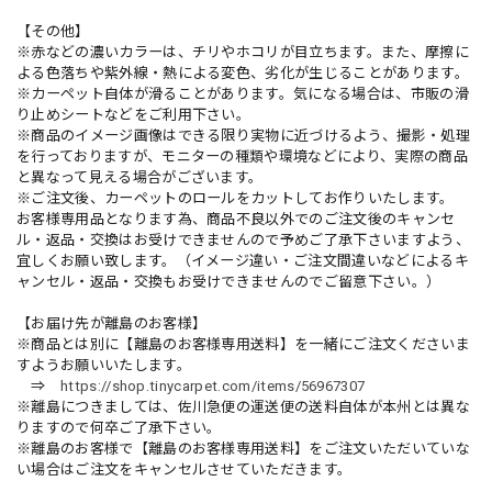
【その他】
※赤などの濃いカラーは、チリやホコリが目立ちます。また、摩擦に
よる色落ちや紫外線・熱による変色、劣化が生じることがあります。
※カーペット自体が滑ることがあります。気になる場合は、市販の滑
り止めシートなどをご利用下さい。
※商品のイメージ画像はできる限り実物に近づけるよう、撮影・処理
を行っておりますが、モニターの種類や環境などにより、実際の商品
と異なって見える場合がございます。
※ご注文後、カーペットのロールをカットしてお作りいたします。
お客様専用品となります為、商品不良以外でのご注文後のキャンセ
ル・返品・交換はお受けできませんので予めご了承下さいますよう、
宜しくお願い致します。（イメージ違い・ご注文間違いなどによるキ
ャンセル・返品・交換もお受けできませんのでご留意下さい。）
【お届け先が離島のお客様】
※商品とは別に【離島のお客様専用送料】を一緒にご注文くださいま
すようお願いいたします。
⇒
https://shop.tinycarpet.com/items/56967307
※離島につきましては、佐川急便の運送便の送料自体が本州とは異な
りますので何卒ご了承下さい。
※離島のお客様で【離島のお客様専用送料】をご注文いただいていな
い場合はご注文をキャンセルさせていただきます。