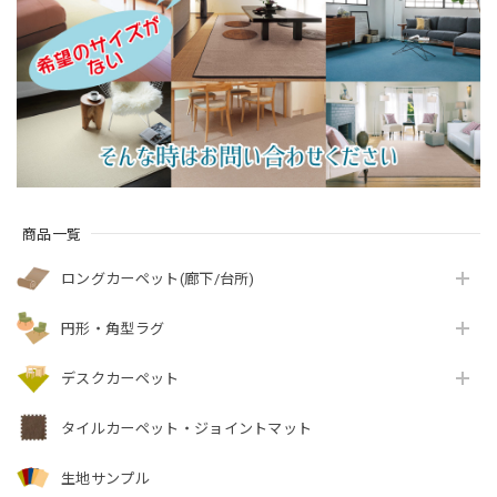
杢調 無地 ループタイ
質感のあるテクスチ
元を90％以上カッ
プ 全5色 防炎ラベル
ャー 無地 ループ カー
ト！優しい色合いの
付『アスフューチャ
ペット全3色 防炎ラベ
天然素材ウール100％
ー/FUT』
ル付『アスボニ
無地 ループ カーペッ
ー/BNI』
ト全4色 防炎ラベル付
『アスデイジ
ー/DSY』
商品一覧
ロングカーペット(廊下/台所)
円形・角型ラグ
デスクカーペット
タイルカーペット・ジョイントマット
生地サンプル