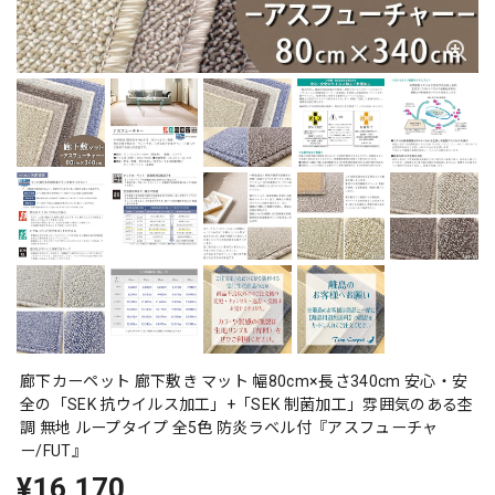
廊下カーペット 廊下敷き マット 幅80cm×長さ340cm 安心・安
全の「SEK 抗ウイルス加工」+「SEK 制菌加工」雰囲気のある杢
調 無地 ループタイプ 全5色 防炎ラベル付『アスフューチャ
ー/FUT』
¥16,170