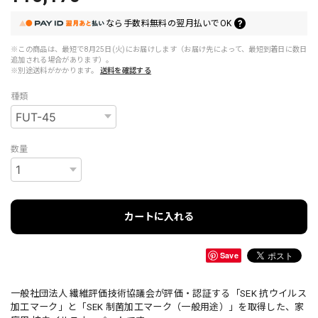
なら
手数料無料の
翌月払いでOK
※この商品は、最短で8月25日(火)にお届けします（お届け先によって、最短到着日に数日
追加される場合があります）。
※別途送料がかかります。
送料を確認する
種類
数量
カートに入れる
Save
一般社団法人 繊維評価技術協議会が評価・認証する「SEK 抗ウイルス
加工マーク」と「SEK 制菌加工マーク（一般用途）」を取得した、家