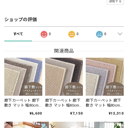
通報する
ショップの評価
すべて
0
0
0
関連商品
廊下カーペット 廊下
廊下カーペット 廊下
廊下カーペット 廊下
敷き マット 幅80cm×
敷き マット 幅80cm×
敷き マット 幅80cm×
長さ120cm 安心・安
長さ120cm 汚れにく
長さ120cm ファブリ
¥6,600
¥7,150
¥13,310
全の「SEK 抗ウイル
く遊び毛出にくい素
ーズ カーペット「消
ス加工」+「SEK 制菌
材でお手入れしやす
臭＋抗菌」のダブル
加工」雰囲気のある
い♪ 波紋のような上
効果でイヤな臭いの