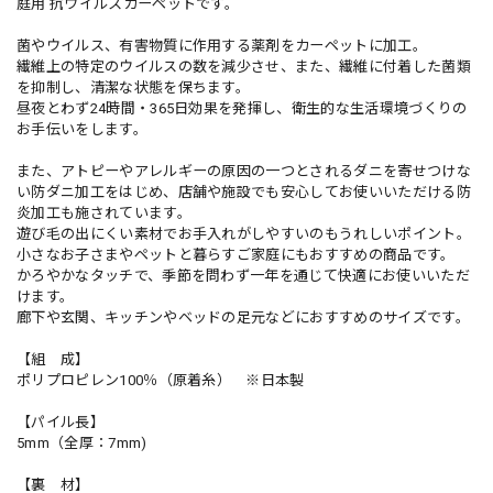
庭用 抗ウイルスカーペットです。
菌やウイルス、有害物質に作用する薬剤をカーペットに加工。
繊維上の特定のウイルスの数を減少させ、また、繊維に付着した菌類
を抑制し、清潔な状態を保ちます。
昼夜とわず24時間・365日効果を発揮し、衛生的な生活環境づくりの
お手伝いをします。
また、アトピーやアレルギーの原因の一つとされるダニを寄せつけな
い防ダニ加工をはじめ、店舗や施設でも安心してお使いいただける防
炎加工も施されています。
遊び毛の出にくい素材でお手入れがしやすいのもうれしいポイント。
小さなお子さまやペットと暮らすご家庭にもおすすめの商品です。
かろやかなタッチで、季節を問わず一年を通じて快適にお使いいただ
けます。
廊下や玄関、キッチンやベッドの足元などにおすすめのサイズです。
【組 成】
ポリプロピレン100％（原着糸） ※日本製
【パイル長】
5mm（全厚：7mm)
【裏 材】