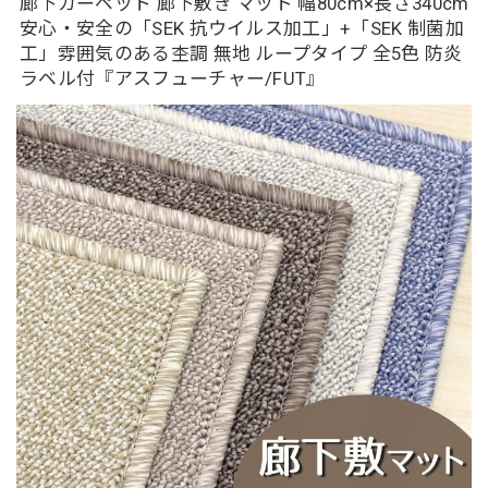
廊下カーペット 廊下敷き マット 幅80cm×長さ340cm
安心・安全の「SEK 抗ウイルス加工」+「SEK 制菌加
工」雰囲気のある杢調 無地 ループタイプ 全5色 防炎
ラベル付『アスフューチャー/FUT』