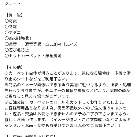
ジュート
【機 能】
〇防炎
〇制電
〇防ダニ
〇SEK制菌(橙)
〇遮音 ・遮音等級：△LL(I)-4〔LL-45〕
〇遊び毛防止
〇ホットカーペット・床暖房可
【その他】
※カーペット自体が滑ることがあります。気になる場合は、市販の滑
り止めシートなどをご利用下さい。
※商品のイメージ画像はできる限り実物に近づけるよう、撮影・処理
を行っておりますが、モニターの種類や環境などにより、実際の商品
と異なって見える場合がございます。
※ご注文後、カーペットのロールをカットしてお作りいたします。
お客様専用品となります為、商品不良以外でのご注文後のキャンセ
ル・返品・交換はお受けできませんので予めご了承下さいますよう、
宜しくお願い致します。（イメージ違い・ご注文間違いなどによるキ
ャンセル・返品・交換もお受けできませんのでご留意下さい。）