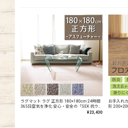
ラグマット ラグ 正方形 180×180cm 24時間
お手入れカ
365日空気を浄化 安心・安全の「SEK 抗ウイ
形 200×2
ルス加工」+「SEK 制菌加工」雰囲気のある
防炎 抗菌
¥23,430
杢調 無地 ループカーペット 全5色 防炎ラベ
リアルで上
ル付『アスフューチャー/FUT』
グ カーペ