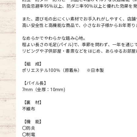
防虫忌避率95％以上、防ダニ率90％以上と優れた効果を
また、遊び毛の出にくい素材でお手入れがしやすく、店舗
高い安全性と高機能な商品で、小さなお子様からお年寄り
なめらかでやわらかな踏み心地。
程よい長さの毛足(パイル)で、季節を問わず、一年を通じ
リビングや子供部屋・書斎などをはじめ、あらゆるお部屋
【組 成】
ポリエステル100％（原着糸） ※日本製
【パイル長】
7mm（全厚：10mm)
【裏 材】
不織布
【機 能】
〇防炎
〇制電