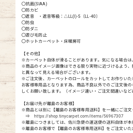
〇抗菌(SIAA)
〇防カビ
〇遮音 ・遮音等級：△LL(I)-5〔LL-40〕
〇防虫
〇防ダニ
〇遊び毛防止
〇ホットカーペット・床暖房可
【その他】
※カーペット自体が滑ることがあります。気になる場合は
※商品のイメージ画像はできる限り実物に近づけるよう、
と異なって見える場合がございます。
※ご注文後、カーペットのロールをカットしてお作りいた
お客様専用品となります為、商品不良以外でのご注文後の
しくお願い致します。（イメージ違い・ご注文間違いなど
【お届け先が離島のお客様】
※商品とは別に【離島のお客様専用送料】を一緒にご注文
⇒
https://shop.tinycarpet.com/items/56967307
※離島につきましては、佐川急便の運送便の送料自体が本
※離島のお客様で【離島のお客様専用送料】をご注文いた