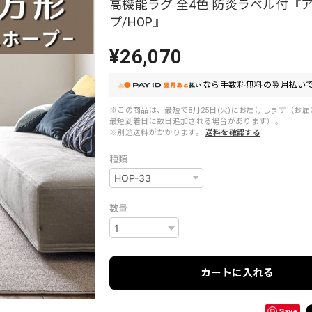
高機能ラグ 全4色 防炎ラベル付『
プ/HOP』
¥26,070
なら
手数料無料の
翌月払いで
※この商品は、最短で8月25日(火)にお届けします（お
最短到着日に数日追加される場合があります）。
※別途送料がかかります。
送料を確認する
種類
数量
カートに入れる
Save