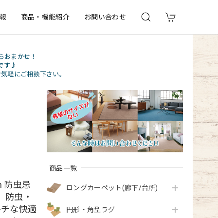
報
商品・機能紹介
お問い合わせ
らおまかせ！
です♪
お気軽にご相談下さい。
商品一覧
m 防虫忌
ロングカーペット(廊下/台所)
！ 防虫・
ルチな快適
円形・角型ラグ