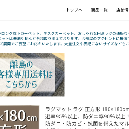
トップへ
商品一覧
店舗情
産ロング廊下カーペット、デスクカーペット、おしゃれな円形ラグの通販な
ペットは無地や柄など各種取り揃えております。お部屋のアクセントに最適
ズ展開でご要望にお応えいたします。大量注文や表記にないサイズなども
ラグマット ラグ 正方形 180×180c
避率95％以上、防ダニ率90％以上
防ダニ・防カビ・抗菌を備えたマ