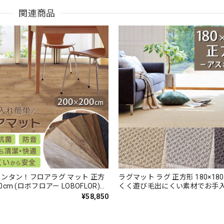
関連商品
ンタン！フロアラグ マット 正方
ラグマット ラグ 正方形 180×180cm 
00cm (ロボフロアー LOBOFLOR)
くく遊び毛出にくい素材でお手
 水洗い可 ダイニング ペット対応
♪ 波紋のような上質感のあるテ
¥58,850
質感のあるおしゃれな木目調 ラ
無地 ループ カーペット全3色 
ット 全7色
『アスボニー/BNI』