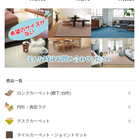
ーズ カーペット「消
薬との技術協力によ
性と強力なはっ水性
臭＋抗菌」のダブル
って生まれた防ダニ
の防汚カーペット！
効果でイヤな臭いの
カーペット♪落ち着
花粉やホコリが取れ
元を90％以上カッ
いたナチュラルな色
やすく日々のお手入
ト！シックな濃淡カ
合いとシンプルなデ
れ簡単♪落ち着いた
ラーの杢調 ドットデ
ザインが魅力 無地調
ニュアンスカラーの
ザイン 全4色 防炎ラ
幾何学柄 全3色 防炎
サキソニータイプ 無
ベル付『アスエポッ
ラベル付『アスクエ
地 全4色 防炎ラベル
ク/EPC』
スト/QST』
付『アスフェアリ
ー/FAY』
商品一覧
ロングカーペット(廊下/台所)
円形・角型ラグ
デスクカーペット
タイルカーペット・ジョイントマット