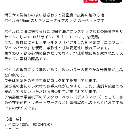
滑らかで気持ちのよい肌ざわりと高密度で抜群の踏み心地！
パイル長19mmのサキソニータイプのラグ カーペットです。
パイルには海に捨てられた漁網や海洋プラスチックなどの廃棄物をリ
サイクルした100%リサイクル糸「エコニール」を使用。
また、裏材にはＰＥＴボトルをリサイクルした新開発の「エコフュー
ジョンバック」を使用、柔軟性と寸法安定性に優れています。
肌ざわり・踏み心地の良さだけでなく、地球環境にも配慮されたサス
テナブル素材の商品です。
パイルの角度により濃淡があり、淡いカラーの艶やかな光沢感が上品
な印象です。
フチは同系色の糸で丁寧にロック加工を施しています。
遊び毛の出にくい素材でお手入れがしやすく、また、店舗や施設でも
安心してお使いいただける防炎加工が施されています。
子供部屋の学習机下のデスクカーペット（デスクマット）として、書
斎や在宅勤務・リモートワークなど仕事部屋の机の下などにおすすめ
ですのサイズです。
【組 成】
ナイロン100%（ECONYL®）