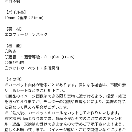
※日本製
【パイル長】
19mm（全厚：21mm)
【裏 材】
エコフュージョンバック
【機 能】
〇防炎
〇遮音 ・遮音等級：△LL(I)-6〔LL-35〕
〇遊び毛防止
〇ホットカーペット・床暖房可
【その他】
※カーペット自体が滑ることがあります。気になる場合は、市販の滑
り止めシートなどをご利用下さい。
※商品のイメージ画像はできる限り実物に近づけるよう、撮影・処理
を行っておりますが、モニターの種類や環境などにより、実際の商品
と異なって見える場合がございます。
※ご注文後、カーペットのロールをカットしてお作りいたします。
お客様専用品となります為、商品不良以外でのご注文後のキャンセ
ル・返品・交換はお受けできませんので予めご了承下さいますよう、
宜しくお願い致します。（イメージ違い・ご注文間違いなどによるキ