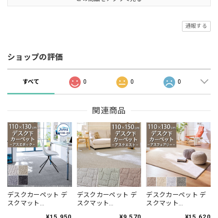
通報する
ショップの評価
すべて
0
0
0
関連商品
デスクカーペット デ
デスクカーペット デ
デスクカーペット デ
スクマット
スクマット
スクマット
110×130cm ファブリ
110×150cm アース製
110×130cm 高い耐久
¥15,950
¥9,570
¥15,620