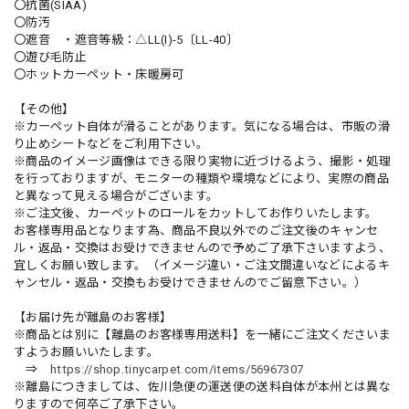
〇抗菌(SIAA)
〇防汚
〇遮音 ・遮音等級：△LL(I)-5〔LL-40〕
〇遊び毛防止
〇ホットカーペット・床暖房可
【その他】
※カーペット自体が滑ることがあります。気になる場合は、市販の滑
り止めシートなどをご利用下さい。
※商品のイメージ画像はできる限り実物に近づけるよう、撮影・処理
を行っておりますが、モニターの種類や環境などにより、実際の商品
と異なって見える場合がございます。
※ご注文後、カーペットのロールをカットしてお作りいたします。
お客様専用品となります為、商品不良以外でのご注文後のキャンセ
ル・返品・交換はお受けできませんので予めご了承下さいますよう、
宜しくお願い致します。（イメージ違い・ご注文間違いなどによるキ
ャンセル・返品・交換もお受けできませんのでご留意下さい。）
【お届け先が離島のお客様】
※商品とは別に【離島のお客様専用送料】を一緒にご注文くださいま
すようお願いいたします。
⇒
https://shop.tinycarpet.com/items/56967307
※離島につきましては、佐川急便の運送便の送料自体が本州とは異な
りますので何卒ご了承下さい。