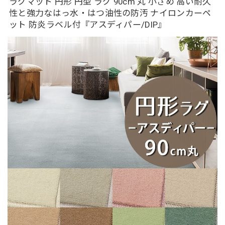
ラグマット 円形 円型 ラグ 90cm 丸 小さめ 高い耐久
性と強力なはっ水・はつ油性の防汚 ナイロンカーペ
ット 防炎ラベル付『アスディパー/DIP』