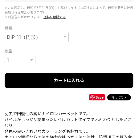
※この商品は、最短で8月24日(月)にお届けします（お届け先によって、最短到着日に数日
追加される場合があります）。
※別途送料がかかります。
送料を確認する
種類
数量
カートに入れる
Save
丈夫で回復性の高いナイロンカーペットです。
パイルがしっかり詰まったレベルカットタイプでふんわりとした足ざ
わり。
発色の良いきれいなカラーリングも魅力です。
ナイロン繊維ならではの強力なはっ水・はつ油性。防汚加工の組み合