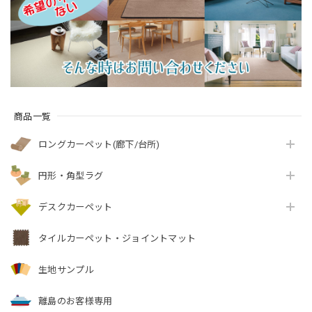
ベル付『アスクエス
全4色 防炎ラベル付
ト/QST』
『アスフェアリ
ー/FAY』
商品一覧
ロングカーペット(廊下/台所)
円形・角型ラグ
デスクカーペット
タイルカーペット・ジョイントマット
生地サンプル
離島のお客様専用