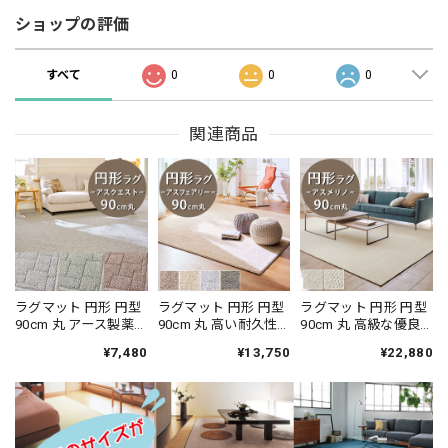
ショップの評価
すべて
0
0
0
関連商品
ラグマット 円形 円型
ラグマット 円形 円型
ラグマット 円形 円型
90cm 丸 アース製薬
90cm 丸 高い耐久性
90cm 丸 高級な優良
との技術協力によっ
と強力なはっ水性の
種メリノウールだけ
¥7,480
¥13,750
¥22,880
て生まれた防ダニカ
防汚カーペット！花
を使用したウール
ーペット♪落ち着い
粉やホコリが取れや
100％カーペット 風合
たナチュラルな色合
すく日々のお手入れ
いの異なる2種類のル
いとシンプルなデザ
簡単♪落ち着いたニ
ープタイプ 防炎ラベ
インが魅力 無地調 幾
ュアンスカラーのサ
ル付『アスメリ
何学柄 全3色 防炎ラ
キソニータイプ 無地
ノ/MRN』