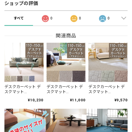
ショップの評価
すべて
0
0
0
関連商品
デスクカーペット デ
デスクカーペット デ
デスクカーペット デ
スクマット
スクマット
スクマット
110×150cm 24時間
110×150cm 汚れにく
110×150cm アース製
¥10,230
¥11,000
¥9,570
365日空気を浄化 安
く遊び毛出にくい素
薬との技術協力によ
心・安全の「SEK 抗
材でお手入れしやす
って生まれた防ダニ
ウイルス加工」+
い♪ 波紋のような上
カーペット♪落ち着
「SEK 制菌加工」雰
質感のあるテクスチ
いたナチュラルな色
囲気のある杢調 無地
ャー 無地 ループ カー
合いとシンプルなデ
ループカーペット 全5
ペット全3色 防炎ラベ
ザインが魅力 無地調
色 防炎ラベル付『ア
ル付『アスボニ
幾何学柄 全3色 防炎