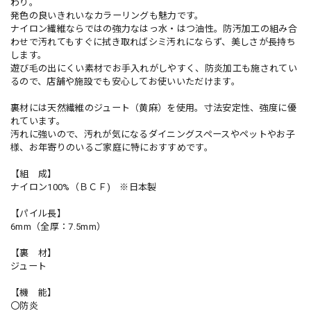
わり。
発色の良いきれいなカラーリングも魅力です。
ナイロン繊維ならではの強力なはっ水・はつ油性。防汚加工の組み合
わせで汚れてもすぐに拭き取ればシミ汚れにならず、美しさが長持ち
します。
遊び毛の出にくい素材でお手入れがしやすく、防炎加工も施されてい
るので、店舗や施設でも安心してお使いいただけます。
裏材には天然繊維のジュート（黄麻）を使用。寸法安定性、強度に優
れています。
汚れに強いので、汚れが気になるダイニングスペースやペットやお子
様、お年寄りのいるご家庭に特におすすめです。
【組 成】
ナイロン100%（ＢＣＦ) ※日本製
【パイル長】
6mm（全厚：7.5mm）
【裏 材】
ジュート
【機 能】
〇防炎