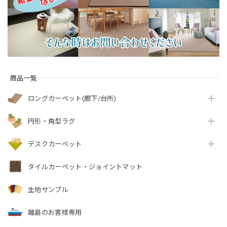
スフューチャ
ー/BNI』
ラベル付『アスクエ
ー/FUT』
スト/QST』
商品一覧
ロングカーペット(廊下/台所)
円形・角型ラグ
デスクカーペット
タイルカーペット・ジョイントマット
生地サンプル
離島のお客様専用