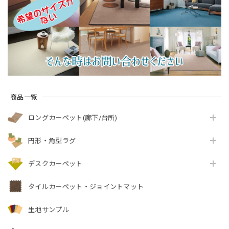
防炎ラベル付『アス
ーペット 全5色 防炎
ット全3色 防炎ラベル
ホープ/HOP』
ラベル付『アスフュ
付『アスボニ
ーチャー/FUT』
ー/BNI』
商品一覧
ロングカーペット(廊下/台所)
円形・角型ラグ
デスクカーペット
タイルカーペット・ジョイントマット
生地サンプル