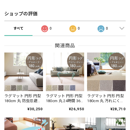
ショップの評価
すべて
0
0
0
関連商品
ラグマット 円形 円型
ラグマット 円形 円型
ラグマット 円形 円型
180cm 丸 防虫忌避率
180cm 丸 24時間 365
180cm 丸 汚れにくく
95％以上、防ダニ率
日空気を浄化 安心・
遊び毛出にくい素材
¥30,250
¥26,950
¥28,710
90％以上！ 防虫・防
安全の「SEK 抗ウイ
でお手入れしやすい
ダニ・防カビ・抗菌
ルス加工」+「SEK 制
♪ 波紋のような上質
を備えたマルチな快
菌加工」雰囲気のあ
感のあるテクスチャ
適 高機能ラグ 全4色
る杢調 無地 ループカ
ー 無地 ループ カーペ