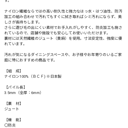
す。
ナイロン繊維ならではの高い耐久性と強力なはっ水・はつ油性、防汚
加工の組み合わせで汚れてもすぐに拭き取ればシミ汚れにならず、美
しさが長持ちします。
さらに遊び毛の出にくい素材でお手入れがしやすく、防炎加工も施さ
れているので、店舗や施設でも安心してお使いいただけます。
裏材には天然繊維のジュート（黄麻）を使用。寸法安定性、強度に優
れています。
汚れが気になるダイニングスペースや、お子様やお年寄りのいるご家
庭に特におすすめの商品です。
【組 成】
ナイロン100%（ＢＣＦ) ※日本製
【パイル長】
3.5mm（全厚：6mm）
【裏 材】
ジュート
【機 能】
〇防炎