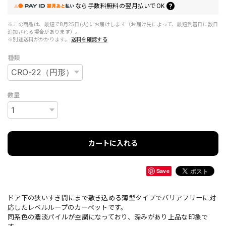
なら
手数料無料の
翌月払いでOK
※この商品は、最短で8月25日(火)にお届けします（お届け先によって、最短到着日に数日
追加される場合があります）。
※別途送料がかかります。
送料を確認する
種類
数量
カートに入れる
Save
ドア下の狭いすき間にまで敷き込める薄型タイプでバリアフリーに対
応したレベルループのカーペットです。
同系色の濃淡パイルが杢調になっており、深みがあり上品な印象で