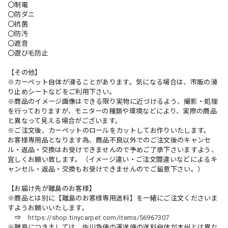
〇制電
〇防ダニ
〇抗菌
〇防汚
〇遮音
〇遊び毛防止
【その他】
※カーペット自体が滑ることがあります。気になる場合は、市販の滑
り止めシートなどをご利用下さい。
※商品のイメージ画像はできる限り実物に近づけるよう、撮影・処理
を行っておりますが、モニターの種類や環境などにより、実際の商品
と異なって見える場合がございます。
※ご注文後、カーペットのロールをカットしてお作りいたします。
お客様専用品となります為、商品不良以外でのご注文後のキャンセ
ル・返品・交換はお受けできませんので予めご了承下さいますよう、
宜しくお願い致します。（イメージ違い・ご注文間違いなどによるキ
ャンセル・返品・交換もお受けできませんのでご留意下さい。）
【お届け先が離島のお客様】
※商品とは別に【離島のお客様専用送料】を一緒にご注文くださいま
すようお願いいたします。
⇒
https://shop.tinycarpet.com/items/56967307
※離島につきましては、佐川急便の運送便の送料自体が本州とは異な