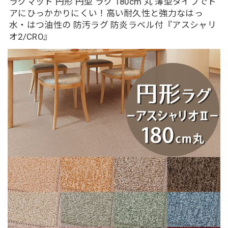
ラグマット 円形 円型 ラグ 180cm 丸 薄型タイプでド
アにひっかかりにくい！高い耐久性と強力なはっ
水・はつ油性の 防汚ラグ 防炎ラベル付『アスシャリ
オ2/CRO』