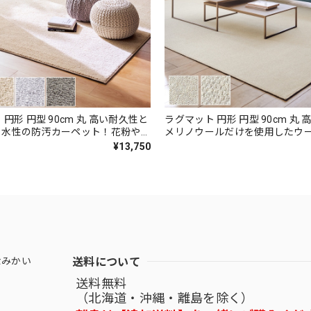
円形 円型 90cm 丸 高い耐久性と
ラグマット 円形 円型 90cm 丸
っ水性の防汚カーペット！花粉やホ
メリノウールだけを使用したウー
れやすく日々のお手入れ簡単♪落ち
ーペット 風合いの異なる2種類
¥13,750
ュアンスカラーのサキソニータイプ
プ 防炎ラベル付『アスメリノ/M
色 防炎ラベル付『アスフェアリ
送料について
なみかい
送料無料
（北海道・沖縄・離島を除く）