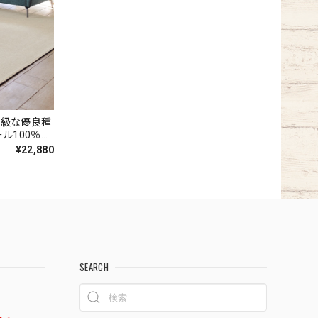
 高級な優良種
ル100％カ
のループタイ
¥22,880
RN』
SEARCH