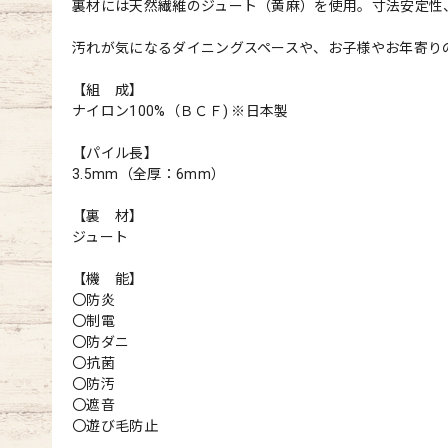
裏材には天然繊維のジュート（黄麻）を使用。寸法安定性
汚れが気になるダイニングスペースや、お子様やお年寄り
【組 成】
ナイロン100%（ＢＣＦ) ※日本製
【パイル長】
3.5mm（全厚：6mm）
【裏 材】
ジュート
【機 能】
〇防炎
〇制電
〇防ダニ
〇抗菌
〇防汚
〇遮音
〇遊び毛防止