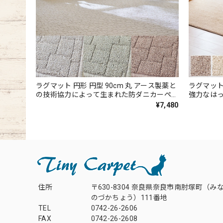
ラグマット 円形 円型 90cm 丸 アース製薬と
ラグマット 
の技術協力によって生まれた防ダニカーペッ
強力なは
ト♪落ち着いたナチュラルな色合いとシンプ
コリが取
¥7,480
ルなデザインが魅力 無地調 幾何学柄 全3色
着いたニ
防炎ラベル付『アスクエスト/QST』
無地 全4
ー/FAY』
住所
〒630-8304 奈良県奈良市南肘塚町（み
のづかちょう）111番地
TEL
0742-26-2606
FAX
0742-26-2608