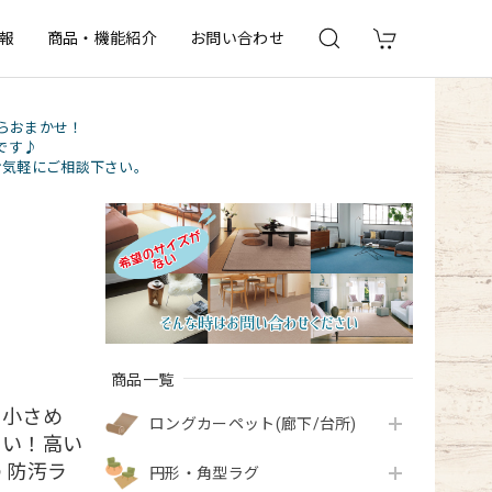
報
商品・機能紹介
お問い合わせ
らおまかせ！
です♪
お気軽にご相談下さい。
商品一覧
丸 小さめ
ロングカーペット(廊下/台所)
くい！高い
 防汚ラ
円形・角型ラグ