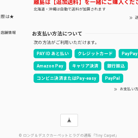
離島は【追加送料】を一緒にご購入くだ
北海道・沖縄は自動で送料が加算されます
する際は★
送
お支払い方法について
店舗情報
次の方法がご利用いただけます。
PAY ID あと払い
クレジットカード
PayPay
Amazon Pay
キャリア決済
銀行振込
コンビニ決済またはPay-easy
PayPal
お支払い
© ロング＆デスクカーペットとラグの通販「Tiny Carpet」