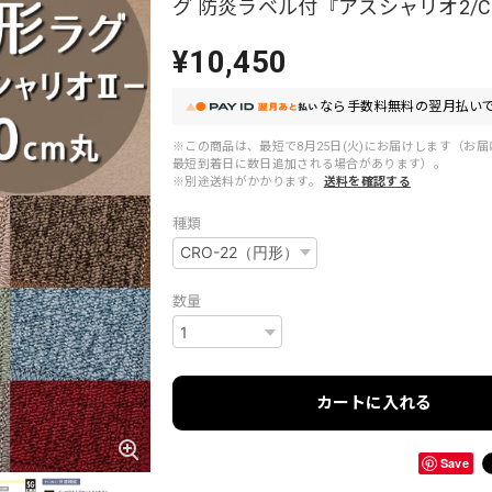
グ 防炎ラベル付『アスシャリオ2/C
¥10,450
なら
手数料無料の
翌月払いで
※この商品は、最短で8月25日(火)にお届けします（お
最短到着日に数日追加される場合があります）。
※別途送料がかかります。
送料を確認する
種類
数量
カートに入れる
Save