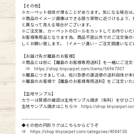
【その他】
※カーペット自体が滑ることがあります。気になる場合は
※商品のイメージ画像はできる限り実物に近づけるよう、
と異なって見える場合がございます。
※ご注文後、カーペットのロールをカットしてお作りいた
お客様専用品となります為、商品不良以外でのご注文後の
しくお願い致します。（イメージ違い・ご注文間違いなど
【お届け先が離島のお客様】
※商品とは別に【離島のお客様専用送料】を一緒にご注文
⇒
https://shop.tinycarpet.com/items/56967307
※離島につきましては、佐川急便の運送便の送料自体が本
※離島のお客様で【離島のお客様専用送料】をご注文いた
【生地サンプル】
カラーは質感の確認は生地サンプル請求（有料）をぜひご
生地サンプル請求はこちら⇒
https://shop.tinycarpet.
------------------
◆その他の円形ラグはこちらからどうぞ
⇒
https://shop.tinycarpet.com/categories/4004150