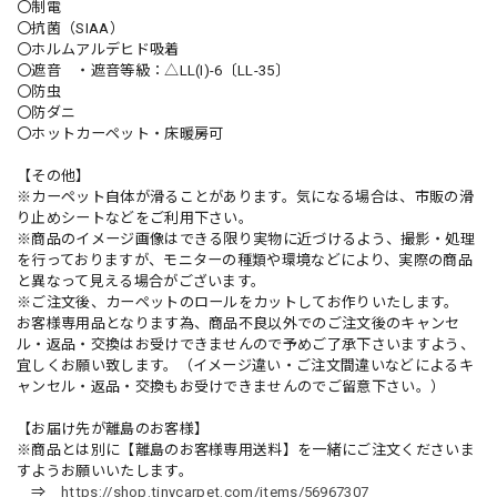
〇制電
〇抗菌（SIAA）
〇ホルムアルデヒド吸着
〇遮音 ・遮音等級：△LL(I)-6〔LL-35〕
〇防虫
〇防ダニ
〇ホットカーペット・床暖房可
【その他】
※カーペット自体が滑ることがあります。気になる場合は、市販の滑
り止めシートなどをご利用下さい。
※商品のイメージ画像はできる限り実物に近づけるよう、撮影・処理
を行っておりますが、モニターの種類や環境などにより、実際の商品
と異なって見える場合がございます。
※ご注文後、カーペットのロールをカットしてお作りいたします。
お客様専用品となります為、商品不良以外でのご注文後のキャンセ
ル・返品・交換はお受けできませんので予めご了承下さいますよう、
宜しくお願い致します。（イメージ違い・ご注文間違いなどによるキ
ャンセル・返品・交換もお受けできませんのでご留意下さい。）
【お届け先が離島のお客様】
※商品とは別に【離島のお客様専用送料】を一緒にご注文くださいま
すようお願いいたします。
⇒
https://shop.tinycarpet.com/items/56967307