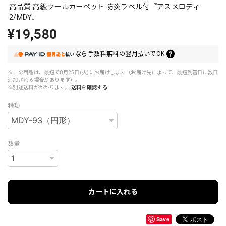
高品質 高級ウールカーペット 防炎ラベル付『アスメロディ
2/MDY』
¥19,580
なら
手数料無料の
翌月払いでOK
※この商品は、最短で8月25日(火)にお届けします（お届け先によって、最短到着日に数日
追加される場合があります）。
※別途送料がかかります。
送料を確認する
種類
数量
カートに入れる
Save