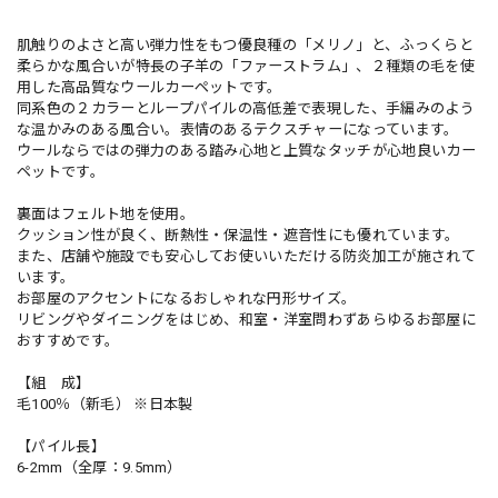
肌触りのよさと高い弾力性をもつ優良種の「メリノ」と、ふっくらと
柔らかな風合いが特長の子羊の「ファーストラム」、２種類の毛を使
用した高品質なウールカーペットです。
同系色の２カラーとループパイルの高低差で表現した、手編みのよう
な温かみのある風合い。表情のあるテクスチャーになっています。
ウールならではの弾力のある踏み心地と上質なタッチが心地良いカー
ペットです。
裏面はフェルト地を使用。
クッション性が良く、断熱性・保温性・遮音性にも優れています。
また、店舗や施設でも安心してお使いいただける防炎加工が施されて
います。
お部屋のアクセントになるおしゃれな円形サイズ。
リビングやダイニングをはじめ、和室・洋室問わずあらゆるお部屋に
おすすめです。
【組 成】
毛100％（新毛） ※日本製
【パイル長】
6-2mm（全厚：9.5mm）