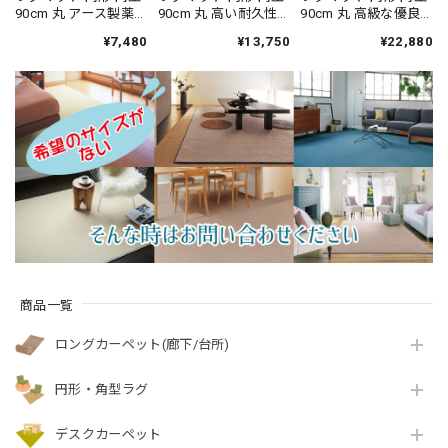
90cm 丸 アース製薬
90cm 丸 高い耐久性
90cm 丸 高級な優良
との技術協力によっ
と強力なはっ水性の
種メリノウールだけ
¥7,480
¥13,750
¥22,880
て生まれた防ダニカ
防汚カーペット！花
を使用したウール
ーペット♪落ち着い
粉やホコリが取れや
100％カーペット 風合
たナチュラルな色合
すく日々のお手入れ
いの異なる2種類のル
いとシンプルなデザ
簡単♪落ち着いたニ
ープタイプ 防炎ラベ
インが魅力 無地調 幾
ュアンスカラーのサ
ル付『アスメリ
何学柄 全3色 防炎ラ
キソニータイプ 無地
ノ/MRN』
ベル付『アスクエス
全4色 防炎ラベル付
ト/QST』
『アスフェアリ
ー/FAY』
商品一覧
ロングカーペット(廊下/台所)
円形・角型ラグ
デスクカーペット