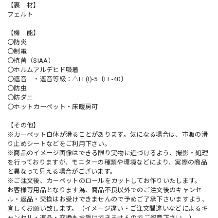
【裏 材】
フェルト
【機 能】
〇防炎
〇制電
〇抗菌（SIAA）
〇ホルムアルデヒド吸着
〇遮音 ・遮音等級：△LL(I)-5〔LL-40〕
〇防虫
〇防ダニ
〇ホットカーペット・床暖房可
【その他】
※カーペット自体が滑ることがあります。気になる場合は、市販の滑
り止めシートなどをご利用下さい。
※商品のイメージ画像はできる限り実物に近づけるよう、撮影・処理
を行っておりますが、モニターの種類や環境などにより、実際の商品
と異なって見える場合がございます。
※ご注文後、カーペットのロールをカットしてお作りいたします。
お客様専用品となります為、商品不良以外でのご注文後のキャンセ
ル・返品・交換はお受けできませんので予めご了承下さいますよう、
宜しくお願い致します。（イメージ違い・ご注文間違いなどによるキ
ャンセル・返品・交換もお受けできませんのでご留意下さい。）