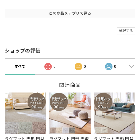
この商品をアプリで見る
通報する
ショップの評価
すべて
0
0
0
関連商品
ラグマット 円形 円型
ラグマット 円形 円型
ラグマット 円形 円型