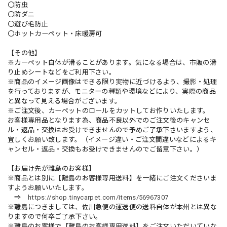
〇防虫
〇防ダニ
〇遊び毛防止
〇ホットカーペット・床暖房可
【その他】
※カーペット自体が滑ることがあります。気になる場合は、市販の滑
り止めシートなどをご利用下さい。
※商品のイメージ画像はできる限り実物に近づけるよう、撮影・処理
を行っておりますが、モニターの種類や環境などにより、実際の商品
と異なって見える場合がございます。
※ご注文後、カーペットのロールをカットしてお作りいたします。
お客様専用品となります為、商品不良以外でのご注文後のキャンセ
ル・返品・交換はお受けできませんので予めご了承下さいますよう、
宜しくお願い致します。（イメージ違い・ご注文間違いなどによるキ
ャンセル・返品・交換もお受けできませんのでご留意下さい。）
【お届け先が離島のお客様】
※商品とは別に【離島のお客様専用送料】を一緒にご注文くださいま
すようお願いいたします。
⇒
https://shop.tinycarpet.com/items/56967307
※離島につきましては、佐川急便の運送便の送料自体が本州とは異な
りますので何卒ご了承下さい。
※離島のお客様で【離島のお客様専用送料】をご注文いただいていな