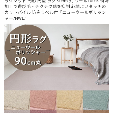
ラグマット 円形 円型 ラグ 90cm 丸 ウール100％ 特殊
加工で遊び毛・チクチク感を抑制 心地よいタッチの
カットパイル 防炎ラベル付『ニューウールポリッシ
ャー/NWL』