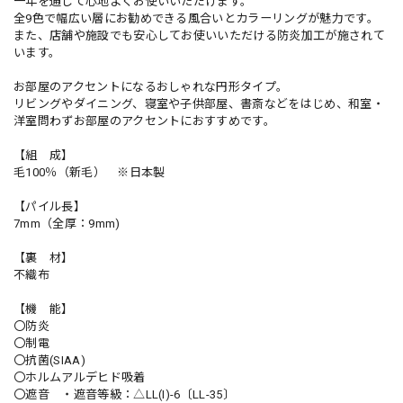
一年を通じて心地よくお使いいただけます。
全9色で幅広い層にお勧めできる風合いとカラーリングが魅力です。
また、店舗や施設でも安心してお使いいただける防炎加工が施されて
います。
お部屋のアクセントになるおしゃれな円形タイプ。
リビングやダイニング、寝室や子供部屋、書斎などをはじめ、和室・
洋室問わずお部屋のアクセントにおすすめです。
【組 成】
毛100％（新毛） ※日本製
【パイル長】
7mm（全厚：9mm)
【裏 材】
不織布
【機 能】
〇防炎
〇制電
〇抗菌(SIAA)
〇ホルムアルデヒド吸着
〇遮音 ・遮音等級：△LL(I)-6〔LL-35〕