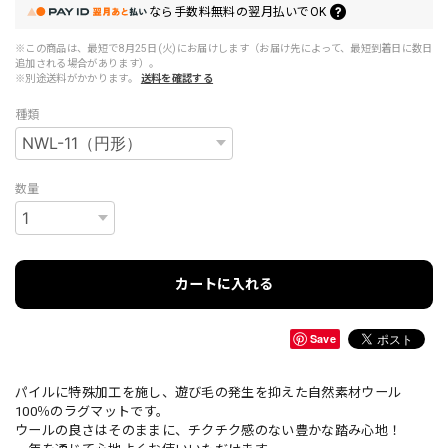
なら
手数料無料の
翌月払いでOK
※この商品は、最短で8月25日(火)にお届けします（お届け先によって、最短到着日に数日
追加される場合があります）。
※別途送料がかかります。
送料を確認する
種類
数量
カートに入れる
Save
パイルに特殊加工を施し、遊び毛の発生を抑えた自然素材ウール
100％のラグマットです。
ウールの良さはそのままに、チクチク感のない豊かな踏み心地！