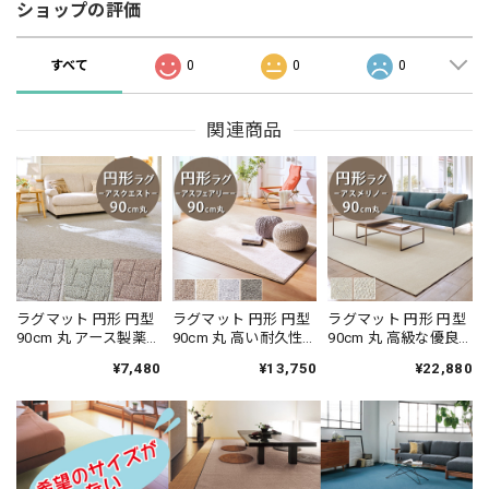
ショップの評価
すべて
0
0
0
関連商品
ラグマット 円形 円型
ラグマット 円形 円型
ラグマット 円形 円型
90cm 丸 アース製薬
90cm 丸 高い耐久性
90cm 丸 高級な優良
との技術協力によっ
と強力なはっ水性の
種メリノウールだけ
¥7,480
¥13,750
¥22,880
て生まれた防ダニカ
防汚カーペット！花
を使用したウール
ーペット♪落ち着い
粉やホコリが取れや
100％カーペット 風合
たナチュラルな色合
すく日々のお手入れ
いの異なる2種類のル
いとシンプルなデザ
簡単♪落ち着いたニ
ープタイプ 防炎ラベ
インが魅力 無地調 幾
ュアンスカラーのサ
ル付『アスメリ
何学柄 全3色 防炎ラ
キソニータイプ 無地
ノ/MRN』
ベル付『アスクエス
全4色 防炎ラベル付