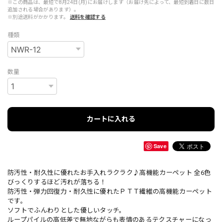
※この商品は、最短で8月24日(月)にお届けします（お届け先によって、最短到着日に数日
追加される場合があります）。
※別途送料がかかります。
送料を確認する
種類
数量
カートに入れる
Save
防汚性・耐久性に優れたお手入れラクラク♪高機能カーペット 全6色
びっくりするほど汚れが落ちる！
防汚性・弾力回復力・耐久性に優れたＰＴＴ繊維の高機能カーペット
です。
ソフトでふんわりとした優しいタッチ。
ループパイルの高低差で無地ながらも表情のあるテクスチャーになっ