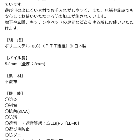
ています。
遊び毛の出にくい素材でお手入れがしやすく、また、店舗や施設でも
安心してお使いいただける防炎加工が施されています。
廊下や玄関、キッチンやベッドの足元などあらゆる所にお使いいただ
けます。
【組 成】
ポリエステル100％（ＰＴＴ繊維）※日本製
【パイル長】
5-3mm（全厚：8mm)
【裏 材】
不織布
【機 能】
〇防炎
〇制電
〇抗菌(SIAA)
〇防汚
〇遮音 ・遮音等級：△LL(I)-5〔LL-40〕
〇遊び毛防止
〇防ダニ