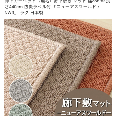
廊下カーペット（無地）廊下敷き マット 幅85cm×長
さ440cm 防炎ラベル付 『ニューアスワールド /
NWR』 ラグ 日本製