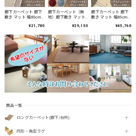
廊下カーペット 廊下
廊下カーペット（無
廊下カーペット 廊下
敷き マット 幅85cm×
地）廊下敷き マット
敷き マット 幅85cm×
長さ440cm 安心・安
幅85cm×長さ440cm
長さ440cm 伝統的な
¥21,780
¥29,150
¥45,760
全の「SEK 抗ウイル
薄型タイプでドアに
オリエントクラシッ
ス加工」+「SEK 制菌
ひっかかりにくい！
ク柄 繊細で華やかな
加工」雰囲気のある
高い耐久性と強力な
グレード感あるデザ
杢調 無地 ループタイ
はっ水・はつ油性の
イン 高密度で耐久性
プ 全5色 防炎ラベル
防汚ラグ 防炎ラベル
に優れたウィルトン
付『アスフューチャ
付『アスシャリオ
織カーペット 全3色
ー/FUT』
2/CRO』
防炎ラベル付『アス
ジェントル/GNT』
商品一覧
ロングカーペット(廊下/台所)
円形・角型ラグ