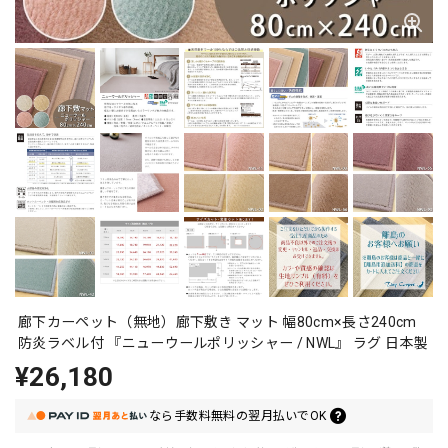
廊下カーペット（無地）廊下敷き マット 幅80cm×長さ240cm
防炎ラベル付 『ニューウールポリッシャー / NWL』 ラグ 日本製
¥26,180
なら
手数料無料の
翌月払いでOK