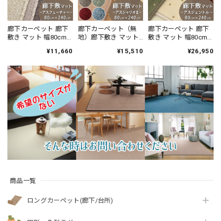
廊下カーペット 廊下
廊下カーペット（無
廊下カーペット 廊下
敷き マット 幅80cm×
地）廊下敷き マット
敷き マット 幅80cm×
長さ240cm 安心・安
幅80cm×長さ240cm
長さ240cm 伝統的な
¥11,660
¥15,510
¥26,950
全の「SEK 抗ウイル
薄型タイプでドアに
オリエントクラシッ
ス加工」+「SEK 制菌
ひっかかりにくい！
ク柄 繊細で華やかな
加工」雰囲気のある
高い耐久性と強力な
グレード感あるデザ
杢調 無地 ループタイ
はっ水・はつ油性の
イン 高密度で耐久性
プ 全5色 防炎ラベル
防汚ラグ 防炎ラベル
に優れたウィルトン
付『アスフューチャ
付『アスシャリオ
織カーペット 全3色
ー/FUT』
2/CRO』
防炎ラベル付『アス
ジェントル/GNT』
商品一覧
ロングカーペット(廊下/台所)