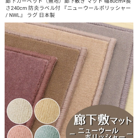
廊下カーペット（無地）廊下敷き マット 幅80cm×長
さ240cm 防炎ラベル付 『ニューウールポリッシャー
/ NWL』 ラグ 日本製