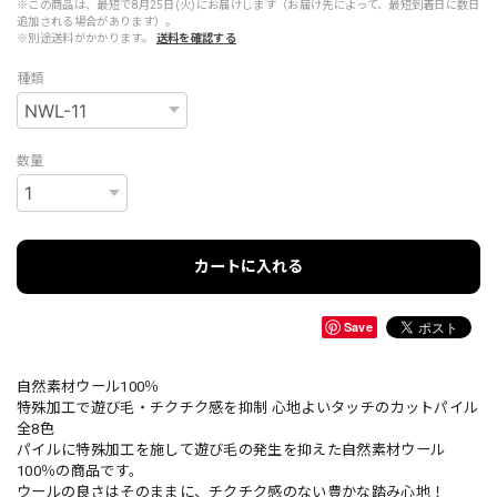
※この商品は、最短で8月25日(火)にお届けします（お届け先によって、最短到着日に数日
追加される場合があります）。
※別途送料がかかります。
送料を確認する
種類
数量
カートに入れる
Save
自然素材ウール100％
特殊加工で遊び毛・チクチク感を抑制 心地よいタッチのカットパイル
全8色
パイルに特殊加工を施して遊び毛の発生を抑えた自然素材ウール
100％の商品です。
ウールの良さはそのままに、チクチク感のない豊かな踏み心地！