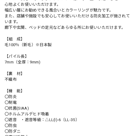
心地よくお使いいただけます。
幅広い層にお勧めできる風合いとカラーリングが魅力です。
また、店舗や施設でも安心してお使いいただける防炎加工が施されて
います。
廊下や玄関、ベッドの足元などあらゆる所にお使いいただけます。
【組 成】
毛100％（新毛）※日本製
【パイル長】
7mm（全厚：9mm)
【裏 材】
不織布
【機 能】
〇防炎
〇制電
〇抗菌(SIAA)
〇ホルムアルデヒド吸着
〇遮音 ・遮音等級：△LL(I)-6〔LL-35〕
〇防虫
〇防ダニ